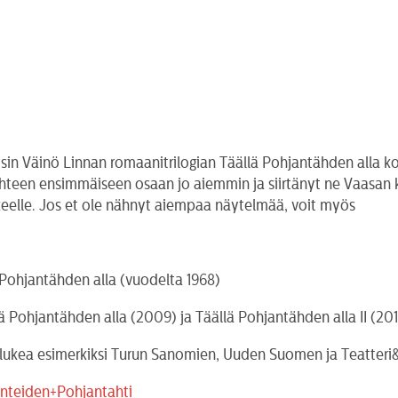
osin Väinö Linnan romaanitrilogian Täällä Pohjantähden alla
ahteen ensimmäiseen osaan jo aiemmin ja siirtänyt ne Vaasan
ikkeelle. Jos et ole nähnyt aiempaa näytelmää, voit myös
Pohjantähden alla (vuodelta 1968)
 Pohjantähden alla (2009) ja Täällä Pohjantähden alla II (20
it lukea esimerkiksi Turun Sanomien, Uuden Suomen ja Teatteri&t
unteiden+Pohjantahti