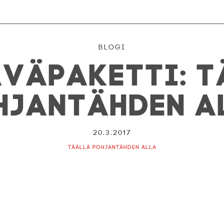
Blogi
väpaketti: 
hjantähden a
20.3.2017
Täällä Pohjantähden alla