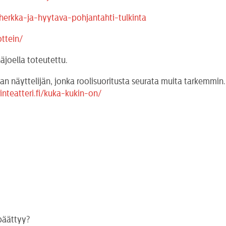
-herkka-ja-hyytava-pohjantahti-tulkinta
ottein/
äjoella toteutettu.
man näyttelijän, jonka roolisuoritusta seurata muita tarkemmin
nteatteri.fi/kuka-kukin-on/
 päättyy?