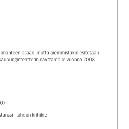
 kolmanteen osaan, mutta aiemmistakin esitetään
 kaupunginteatterin näyttämölle vuonna 2008.
10)
anssi -lehden kritiikit: