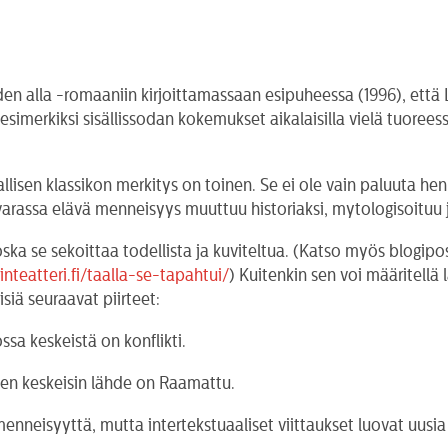
en alla -romaaniin kirjoittamassaan esipuheessa (1996), että L
merkiksi sisällissodan kokemukset aikalaisilla vielä tuoreessa 
riallisen klassikon merkitys on toinen. Se ei ole vain paluuta
 varassa elävä menneisyys muuttuu historiaksi, mytologisoituu
koska se sekoittaa todellista ja kuviteltua. (Katso myös blogip
nteatteri.fi/taalla-se-tapahtui/
) Kuitenkin sen voi määritellä 
isiä seuraavat piirteet:
ssa keskeistä on konflikti.
den keskeisin lähde on Raamattu.
menneisyyttä, mutta intertekstuaaliset viittaukset luovat uusi