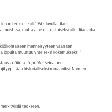
innan teokselle oli 1950-luvulla tilaus
muistissa, mutta aihe oli toistaiseksi ollut liian arka
 henkilökohtaiseen menneisyyteen vaan sen
 ja lopulta muuttuu yhteiseksi kokemukseksi.”
ostaus
Täällä se tapahtui
Seinäjoen
lajityypiltään historialliseksi romaaniksi. Nurmen
a merkityksiä teokseen.