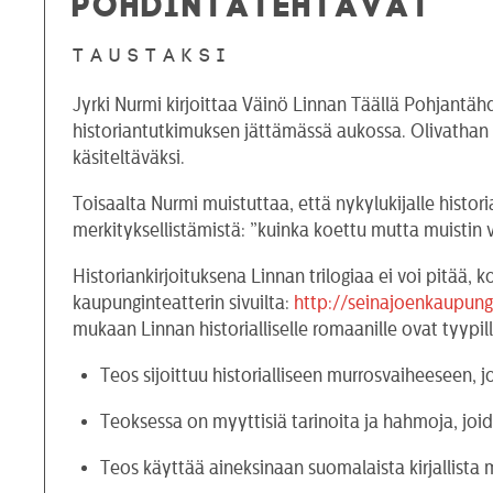
POHDINTATEHTÄVÄT
Taustaksi
Jyrki Nurmi kirjoittaa Väinö Linnan Täällä Pohjantähd
historiantutkimuksen jättämässä aukossa. Olivathan esi
käsiteltäväksi.
Toisaalta Nurmi muistuttaa, että nykylukijalle histo
merkityksellistämistä: ”kuinka koettu mutta muistin
Historiankirjoituksena Linnan trilogiaa ei voi pitää, 
kaupunginteatterin sivuilta:
http://seinajoenkaupungi
mukaan Linnan historialliselle romaanille ovat tyypill
Teos sijoittuu historialliseen murrosvaiheeseen, jo
Teoksessa on myyttisiä tarinoita ja hahmoja, joi
Teos käyttää aineksinaan suomalaista kirjallista 