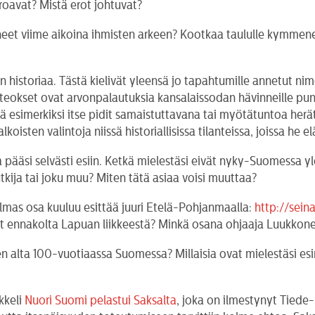
oavat? Mistä erot johtuvat?
tuneet viime aikoina ihmisten arkeen? Kootkaa taululle kymmenen
jien historiaa. Tästä kielivät yleensä jo tapahtumille annetut 
okset ovat arvonpalautuksia kansalaissodan hävinneille punais
löä esimerkiksi itse pidit samaistuttavana tai myötätuntoa he
sten valintoja niissä historiallisissa tilanteissa, joissa he el
pääsi selvästi esiin. Ketkä mielestäsi eivät nyky-Suomessa y
kija tai joku muu? Miten tätä asiaa voisi muuttaa?
kolmas osa kuuluu esittää juuri Etelä-Pohjanmaalla:
http://sein
t ennakolta Lapuan liikkeestä? Minkä osana ohjaaja Luukkon
hden alta 100-vuotiaassa Suomessa? Millaisia ovat mielestäsi e
kkeli
Nuori Suomi pelastui Saksalta
, joka on ilmestynyt Tiede