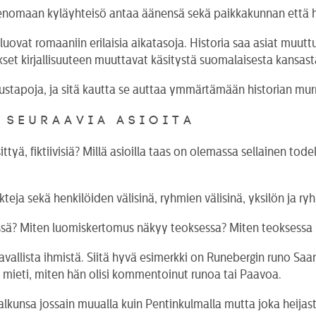
menomaan kyläyhteisö antaa äänensä sekä paikkakunnan että h
 luovat romaaniin erilaisia aikatasoja. Historia saa asiat muu
kset kirjallisuuteen muuttavat käsitystä suomalaisesta kansast
stapoja, ja sitä kautta se auttaa ymmärtämään historian murr
 seuraavia asioita
yä, fiktiivisiä? Millä asioilla taas on olemassa sellainen todell
likteja sekä henkilöiden välisinä, ryhmien välisinä, yksilön ja ry
essä? Miten luomiskertomus näkyy teoksessa? Miten teoksessa
vallista ihmistä. Siitä hyvä esimerkki on Runebergin runo Saa
ja mieti, miten hän olisi kommentoinut runoa tai Paavoa.
alkunsa jossain muualla kuin Pentinkulmalla mutta joka heija