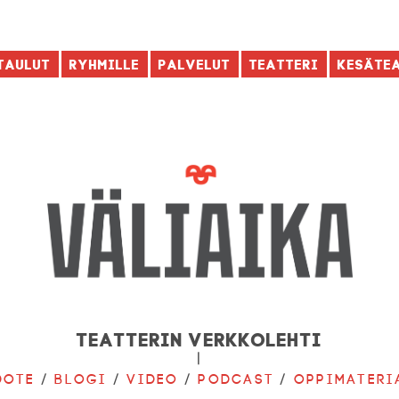
taulut
Ryhmille
Palvelut
Teatteri
Kesäte
Teatterin verkkolehti
|
dote
/
Blogi
/
Video
/
Podcast
/
Oppimateri