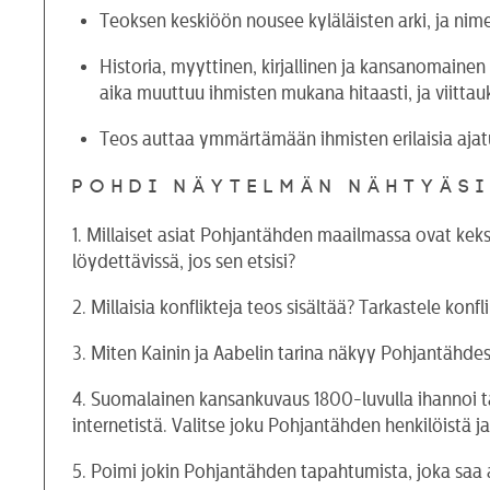
Teoksen keskiöön nousee kyläläisten arki, ja ni
Historia, myyttinen, kirjallinen ja kansanomainen
aika muuttuu ihmisten mukana hitaasti, ja viittau
Teos auttaa ymmärtämään ihmisten erilaisia ajatu
Pohdi näytelmän nähtyäsi
1. Millaiset asiat Pohjantähden maailmassa ovat keksitt
löydettävissä, jos sen etsisi?
2. Millaisia konflikteja teos sisältää? Tarkastele konf
3. Miten Kainin ja Aabelin tarina näkyy Pohjantähd
4. Suomalainen kansankuvaus 1800-luvulla ihannoi ta
internetistä. Valitse joku Pohjantähden henkilöistä 
5. Poimi jokin Pohjantähden tapahtumista, joka saa 