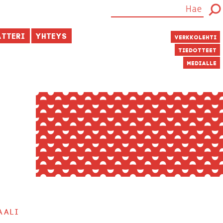
atteri
Yhteys
Verkkolehti
Tiedotteet
Medialle
aali