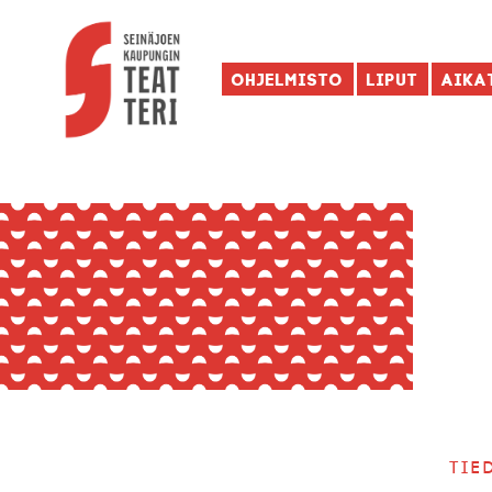
Ohjelmisto
Liput
Aika
Tie