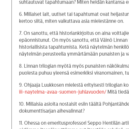
suhtautuvat tapahtumaan? Miten heidän kantansa er
6. Millaiset lait, uutiset tai tapahtumat ovat heijas
kertoo siitä, miten vaikuttava asia mielestänne on.
7. On sanottu, että historiankirjoitus on aina voitta
epäonnistunut. On myös sanottu, että Väinö Linnan te
historiallisista tapahtumista. Ketä näytelmän henki
näytelmän perusteella ymmärtämään punaisten ja valkoi
8. Linnan trilogian myötä myös punaisten näkökulma 
puolesta puhuu yleensä esimerkiksi viranomainen, tut
9. Ohjaaja Luukkosen mielestä erityisesti trilogian 
iii-naytelma-avaa-suomen-juhlavuoden/
Mitä tiedä
10. Millaisia asioita nostaisit esiin täältä Pohjantä
dokumenttisarjan aihevalinnat?
11. Ohessa on emeritusprofessori Seppo Hentilän arti