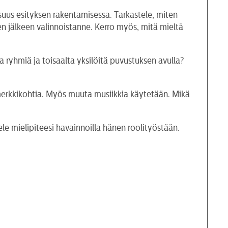
suus esityksen rakentamisessa. Tarkastele, miten
en jälkeen valinnoistanne. Kerro myös, mitä mieltä
 ryhmiä ja toisaalta yksilöitä puvustuksen avulla?
imerkkikohtia. Myös muuta musiikkia käytetään. Mikä
ele mielipiteesi havainnoilla hänen roolityöstään.