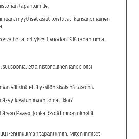
istorian tapahtumille.
ttumaan, myyttiset asiat toistuvat, kansanomainen
a.
osvaiheita, erityisesti vuoden 1918 tapahtumia.
isuuspohja, että historiallinen lähde olisi
hmän välisinä että yksilön sisäisinä tasoina.
 näkyy luvatun maan tematiikka?
rijärven Paavo, jonka löydät runon nimellä
stuu Pentinkulman tapahtumiin. Miten ihmiset