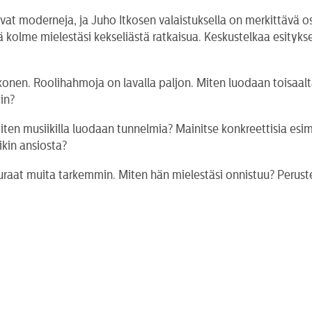
ovat moderneja, ja Juho Itkosen valaistuksella on merkittävä o
 kolme mielestäsi kekseliästä ratkaisua. Keskustelkaa esityks
onen. Roolihahmoja on lavalla paljon. Miten luodaan toisaalta
iin?
Miten musiikilla luodaan tunnelmia? Mainitse konkreettisia es
ikin ansiosta?
 seuraat muita tarkemmin. Miten hän mielestäsi onnistuu? Perust