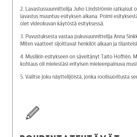
2. Lavastussuunnittelija Juho Lindströmin ratkaisut 
lavastus muuntuu esityksen aikana. Poimi esityksestä
olet videokuvan käytöstä esityksessä.
3. Puvustuksesta vastaa pukusuunnittelija Anna Sinkk
Miten vaatteet sijoittavat henkilöt aikaan ja tilanteis
4. Musiikin esitykseen on säveltänyt Taito Hoffrén. 
kohtaus oli mielestäsi erityisen mieleenpainuva musi
5. Valitse joku näyttelijöistä, jonka roolisuoritusta