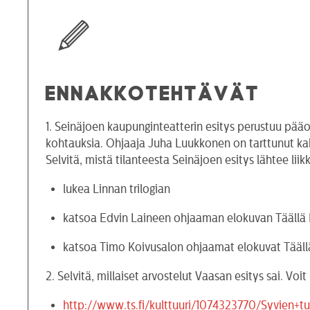
ENNAKKOTEHTÄVÄT
1. Seinäjoen kaupunginteatterin esitys perustuu pää
kohtauksia. Ohjaaja Juha Luukkonen on tarttunut k
Selvitä, mistä tilanteesta Seinäjoen esitys lähtee li
lukea Linnan trilogian
katsoa Edvin Laineen ohjaaman elokuvan Täällä 
katsoa Timo Koivusalon ohjaamat elokuvat Täällä
2. Selvitä, millaiset arvostelut Vaasan esitys sai. Vo
http://www.ts.fi/kulttuuri/1074323770/Syvien+t