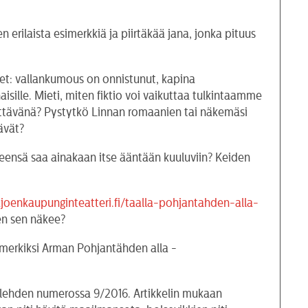
 erilaista esimerkkiä ja piirtäkää jana, jonka pituus
nimet: vallankumous on onnistunut, kapina
ille. Mieti, miten fiktio voi vaikuttaa tulkintaamme
rättävänä? Pystytkö Linnan romaanien tai näkemäsi
ävät?
leensä saa ainakaan itse ääntään kuuluviin? Keiden
ajoenkaupunginteatteri.fi/taalla-pohjantahden-alla-
en sen näkee?
simerkiksi Arman Pohjantähden alla -
-lehden numerossa 9/2016. Artikkelin mukaan