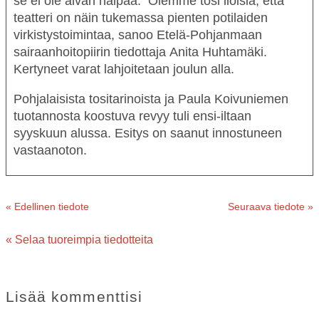
se ei ole aivan halpaa. Olemme tosi iloisia, että
teatteri on näin tukemassa pienten potilaiden
virkistystoimintaa, sanoo Etelä-Pohjanmaan
sairaanhoitopiirin tiedottaja
Anita Huhtamäki
.
Kertyneet varat lahjoitetaan joulun alla.
Pohjalaisista tositarinoista ja Paula Koivuniemen
tuotannosta koostuva revyy tuli ensi-iltaan
syyskuun alussa. Esitys on saanut innostuneen
vastaanoton.
« Edellinen tiedote
Seuraava tiedote »
« Selaa tuoreimpia tiedotteita
Lisää kommenttisi