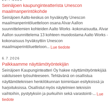
Seinäjoen kaupunginteatterista Unescon
maailmanperintökohde
Seinäjoen Aalto-keskus on hyväksytty Unescon
maailmanperintöluetteloon osana Alvar Aallon
suunnittelemien kohteiden Aalto Works -kokonaisuutta. Alvar
Aallon suunnittelema 13 kohteen muodostama Aalto Works -
kokonaisuus hyväksyttiin Unescon
maailmaperintöluetteloon...
Lue tiedote
6.7.2026
Palkkaamme näyttämötyöntekijän
Seinäjoen Kaupunginteatteri Oy hakee näyttämötyöntekijää
vakituiseen työsuhteeseen. Tehtävänä on osallistua
näyttämöteknisen henkilökunnan toimintaan esityksissä ja
harjoituksissa. Osallistut myös näytelmien teknisiin
vaihtoihin, pystytyksiin ja purkuihin sekä varastointi-...
Lue
tiedote
29.5.2026