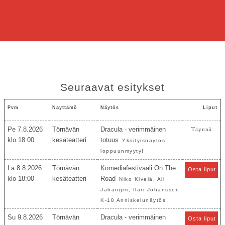
Seuraavat esitykset
Pvm
Näyttämö
Näytös
Liput
Pe 7.8.2026
Törnävän
Dracula - verimmäinen
Täynnä
18:00
kesäteatteri
totuus
Yksityisnäytös,
loppuunmyyty!
La 8.8.2026
Törnävän
Komediafestivaali On The
Osta liput
18:00
kesäteatteri
Road
Niko Kivelä, Ali
Jahangiri, Ilari Johansson
K-18 Anniskelunäytös
Su 9.8.2026
Törnävän
Dracula - verimmäinen
Osta liput