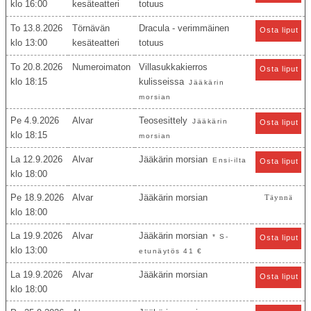
16:00
kesäteatteri
totuus
To 13.8.2026
Törnävän
Dracula - verimmäinen
Osta liput
13:00
kesäteatteri
totuus
To 20.8.2026
Numeroimaton
Villasukkakierros
Osta liput
18:15
kulisseissa
Jääkärin
morsian
Pe 4.9.2026
Alvar
Teosesittely
Jääkärin
Osta liput
18:15
morsian
La 12.9.2026
Alvar
Jääkärin morsian
Ensi-ilta
Osta liput
18:00
Pe 18.9.2026
Alvar
Jääkärin morsian
Täynnä
18:00
La 19.9.2026
Alvar
Jääkärin morsian
* S-
Osta liput
13:00
etunäytös 41 €
La 19.9.2026
Alvar
Jääkärin morsian
Osta liput
18:00