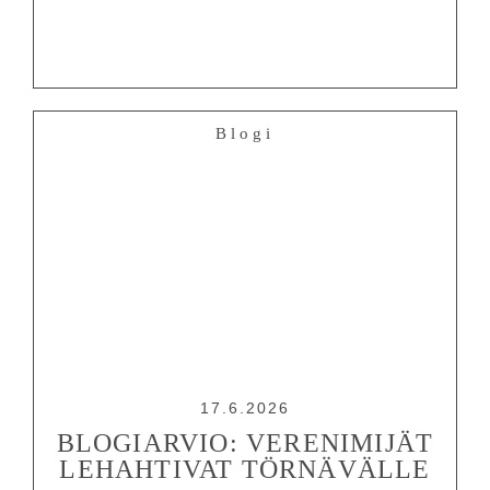
OHJELMISTO
LIPUT
Blogi
AIKATAULUT
RYHMILLE
PALVELUT
TEATTERI
KESÄTEATTERI
YHTEYS
17.6.2026
Tiedotteet
—
Medialle
BLOGIARVIO: VERENIMIJÄT
LEHAHTIVAT TÖRNÄVÄLLE
Tietosuojalausunto