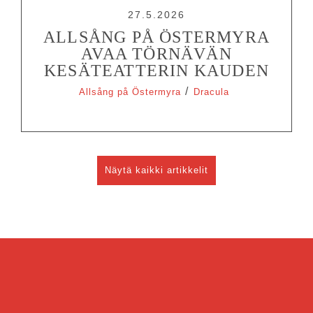
27.5.2026
ALLSÅNG PÅ ÖSTERMYRA
AVAA TÖRNÄVÄN
KESÄTEATTERIN KAUDEN
/
Allsång på Östermyra
Dracula
Näytä kaikki artikkelit