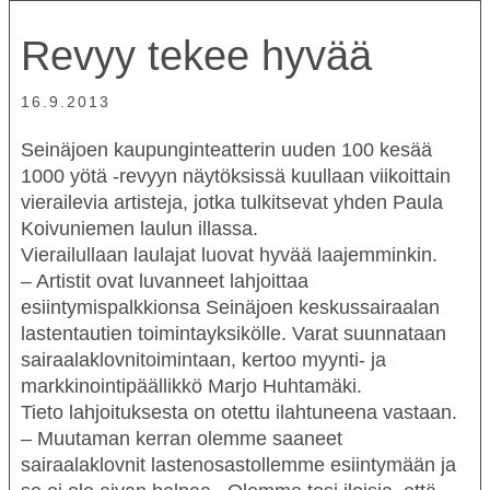
Revyy tekee hyvää
16.9.2013
Seinäjoen kaupunginteatterin uuden
100 kesää
1000 yötä
-revyyn näytöksissä kuullaan viikoittain
vierailevia artisteja, jotka tulkitsevat yhden Paula
Koivuniemen laulun illassa.
Vierailullaan laulajat luovat hyvää laajemminkin.
– Artistit ovat luvanneet lahjoittaa
esiintymispalkkionsa Seinäjoen keskussairaalan
lastentautien toimintayksikölle. Varat suunnataan
sairaalaklovnitoimintaan, kertoo myynti- ja
markkinointipäällikkö
Marjo Huhtamäki
.
Tieto lahjoituksesta on otettu ilahtuneena vastaan.
– Muutaman kerran olemme saaneet
sairaalaklovnit lastenosastollemme esiintymään ja