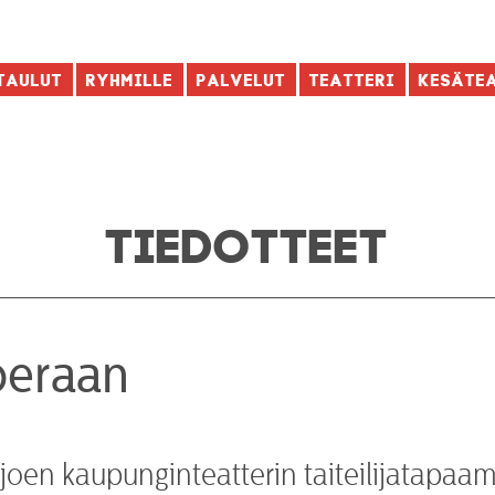
taulut
Ryhmille
Palvelut
Teatteri
Kesäte
TIEDOTTEET
peraan
oen kaupunginteatterin taiteilijatapaam