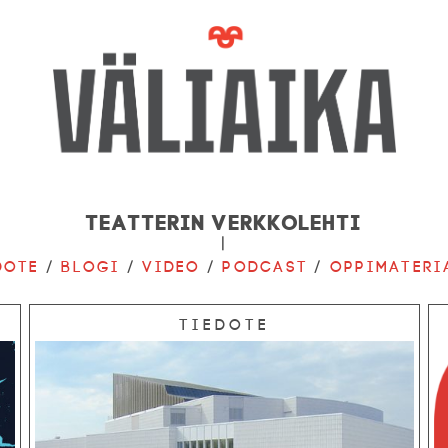
Teatterin verkkolehti
|
dote
/
Blogi
/
Video
/
Podcast
/
Oppimateri
Tiedote