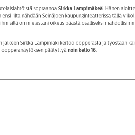
utelaislähtöistä sopraanoa
Sirkka Lampimäkeä
. Hänen aloit
nsi-ilta nähdään Seinäjoen kaupunginteatterissa tällä viikol
misillä on mielestäni oikeus päästä osalliseksi mahdollisim
jälkeen Sirkka Lampimäki kertoo oopperasta ja työstään kaik
eti oopperanäytöksen päätyttyä
noin kello 16
.