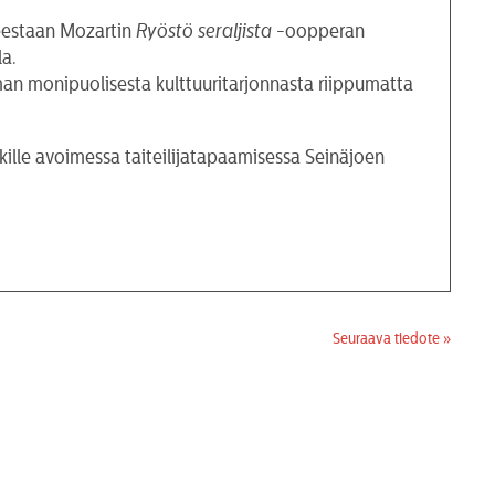
teestaan Mozartin
Ryöstö seraljista
-oopperan
la.
man monipuolisesta kulttuuritarjonnasta riippumatta
ille avoimessa taiteilijatapaamisessa Seinäjoen
Seuraava tiedote »