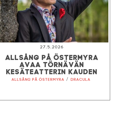
27.5.2026
ALLSÅNG PÅ ÖSTERMYRA
AVAA TÖRNÄVÄN
KESÄTEATTERIN KAUDEN
/
Allsång på Östermyra
Dracula