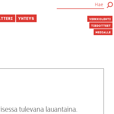
atteri
Yhteys
Verkkolehti
Tiedotteet
Medialle
isessa tulevana lauantaina.