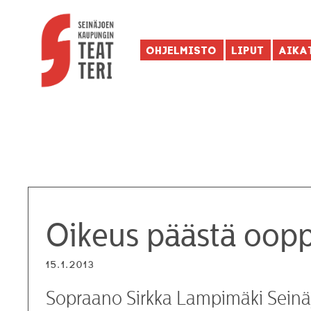
Ohjelmisto
Liput
Aika
Oikeus päästä oop
15.1.2013
Sopraano Sirkka Lampimäki Seinäj