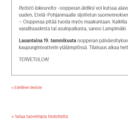
Ryästö lakeurelta
-oopperan äidiksi voi kutsua alav
uuden, Etelä-Pohjanmaalle sijoitetun suomennoksen e
– Oopperaa pitää tuoda myös maakuntaan. Kaikilla ih
varallisuudesta tai asuinpaikasta, sanoo Lampimäki.
Lauantaina 19. tammikuuta
oopperan päiväesityksen 
kaupunginteatterin ylälämpiössä. Tilaisuus alkaa h
TERVETULOA!
« Edellinen tiedote
« Selaa tuoreimpia tiedotteita