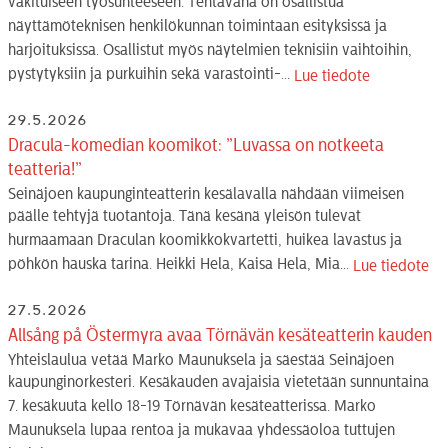
vakituiseen työsuhteeseen. Tehtävänä on osallistua
näyttämöteknisen henkilökunnan toimintaan esityksissä ja
harjoituksissa. Osallistut myös näytelmien teknisiin vaihtoihin,
pystytyksiin ja purkuihin sekä varastointi-...
Lue tiedote
29.5.2026
Dracula-komedian koomikot: ”Luvassa on notkeeta
teatteria!”
Seinäjoen kaupunginteatterin kesälavalla nähdään viimeisen
päälle tehtyjä tuotantoja. Tänä kesänä yleisön tulevat
hurmaamaan Draculan koomikkokvartetti, huikea lavastus ja
pöhkön hauska tarina. Heikki Hela, Kaisa Hela, Mia...
Lue tiedote
27.5.2026
Allsång på Östermyra avaa Törnävän kesäteatterin kauden
Yhteislaulua vetää Marko Maunuksela ja säestää Seinäjoen
kaupunginorkesteri. Kesäkauden avajaisia vietetään sunnuntaina
7. kesäkuuta kello 18-19 Törnävän kesäteatterissa. Marko
Maunuksela lupaa rentoa ja mukavaa yhdessäoloa tuttujen