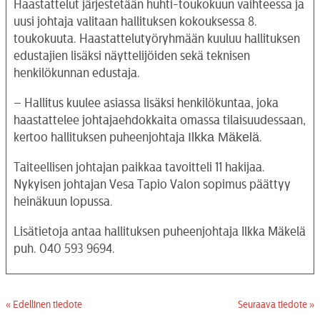
Haastattelut järjestetään huhti-toukokuun vaihteessa ja
uusi johtaja valitaan hallituksen kokouksessa 8.
toukokuuta. Haastattelutyöryhmään kuuluu hallituksen
edustajien lisäksi näyttelijöiden sekä teknisen
henkilökunnan edustaja.
– Hallitus kuulee asiassa lisäksi henkilökuntaa, joka
haastattelee johtajaehdokkaita omassa tilaisuudessaan,
Ilkka Mäkelä
kertoo hallituksen puheenjohtaja
.
Taiteellisen johtajan paikkaa tavoitteli 11 hakijaa.
Nykyisen johtajan Vesa Tapio Valon sopimus päättyy
heinäkuun lopussa.
Lisätietoja antaa hallituksen puheenjohtaja Ilkka Mäkelä
puh. 040 593 9694.
« Edellinen tiedote
Seuraava tiedote »