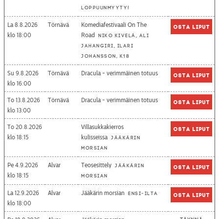
loppuunmyyty!
La 8.8.2026
Törnävä
Komediafestivaali On The
Osta liput
18:00
Road
Niko Kivelä, Ali
Jahangiri, Ilari
Johansson, K18
Su 9.8.2026
Törnävä
Dracula - verimmäinen totuus
Osta liput
16:00
To 13.8.2026
Törnävä
Dracula - verimmäinen totuus
Osta liput
13:00
To 20.8.2026
Villasukkakierros
Osta liput
18:15
kulisseissa
Jääkärin
morsian
Pe 4.9.2026
Alvar
Teosesittely
Jääkärin
Osta liput
18:15
morsian
La 12.9.2026
Alvar
Jääkärin morsian
Ensi-ilta
Osta liput
18:00