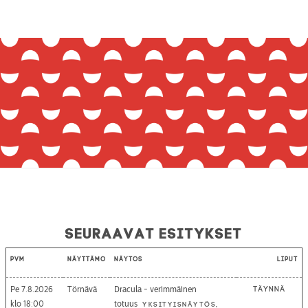
Seuraavat esitykset
Pvm
Näyttämö
Näytös
Liput
Pe 7.8.2026
Törnävä
Dracula - verimmäinen
Täynnä
18:00
totuus
Yksityisnäytös,