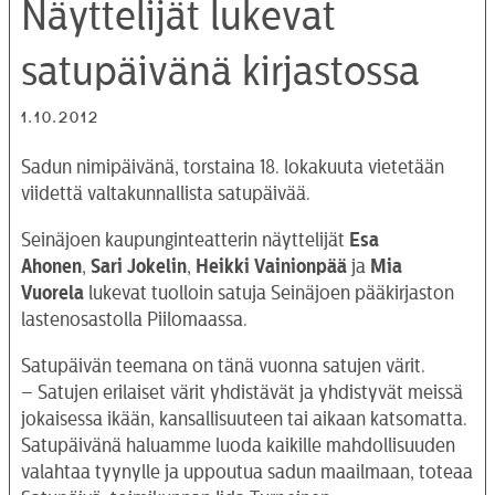
Näyttelijät lukevat
satupäivänä kirjastossa
1.10.2012
Sadun nimipäivänä, torstaina 18. lokakuuta vietetään
viidettä valtakunnallista satupäivää.
Seinäjoen kaupunginteatterin näyttelijät
Esa
Ahonen
,
Sari Jokelin
,
Heikki Vainionpää
ja
Mia
Vuorela
lukevat tuolloin satuja Seinäjoen pääkirjaston
lastenosastolla Piilomaassa.
Satupäivän teemana on tänä vuonna satujen värit.
– Satujen erilaiset värit yhdistävät ja yhdistyvät meissä
jokaisessa ikään, kansallisuuteen tai aikaan katsomatta.
Satupäivänä haluamme luoda kaikille mahdollisuuden
valahtaa tyynylle ja uppoutua sadun maailmaan, toteaa