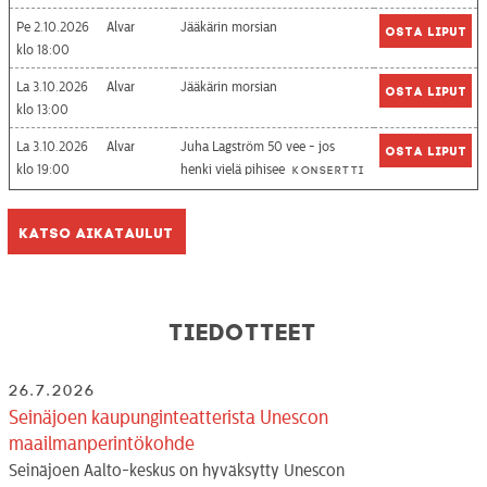
Pe 2.10.2026
Alvar
Jääkärin morsian
Osta liput
18:00
La 3.10.2026
Alvar
Jääkärin morsian
Osta liput
13:00
La 3.10.2026
Alvar
Juha Lagström 50 vee - jos
Osta liput
19:00
henki vielä pihisee
Konsertti
Katso aikataulut
Tiedotteet
26.7.2026
Seinäjoen kaupunginteatterista Unescon
maailmanperintökohde
Seinäjoen Aalto-keskus on hyväksytty Unescon