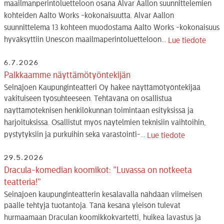
maailmanperintöluetteloon osana Alvar Aallon suunnittelemien
kohteiden Aalto Works -kokonaisuutta. Alvar Aallon
suunnittelema 13 kohteen muodostama Aalto Works -kokonaisuus
hyväksyttiin Unescon maailmaperintöluetteloon...
Lue tiedote
6.7.2026
Palkkaamme näyttämötyöntekijän
Seinäjoen Kaupunginteatteri Oy hakee näyttämötyöntekijää
vakituiseen työsuhteeseen. Tehtävänä on osallistua
näyttämöteknisen henkilökunnan toimintaan esityksissä ja
harjoituksissa. Osallistut myös näytelmien teknisiin vaihtoihin,
pystytyksiin ja purkuihin sekä varastointi-...
Lue tiedote
29.5.2026
Dracula-komedian koomikot: ”Luvassa on notkeeta
teatteria!”
Seinäjoen kaupunginteatterin kesälavalla nähdään viimeisen
päälle tehtyjä tuotantoja. Tänä kesänä yleisön tulevat
hurmaamaan Draculan koomikkokvartetti, huikea lavastus ja