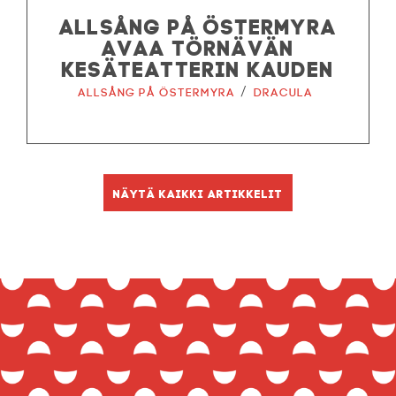
ALLSÅNG PÅ ÖSTERMYRA
AVAA TÖRNÄVÄN
KESÄTEATTERIN KAUDEN
/
Allsång på Östermyra
Dracula
Näytä kaikki artikkelit