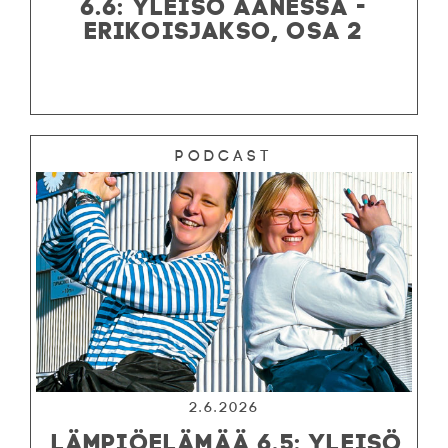
6.6: YLEISÖ ÄÄNESSÄ -
ERIKOISJAKSO, OSA 2
Podcast
2.6.2026
LÄMPIÖELÄMÄÄ 6.5: YLEISÖ