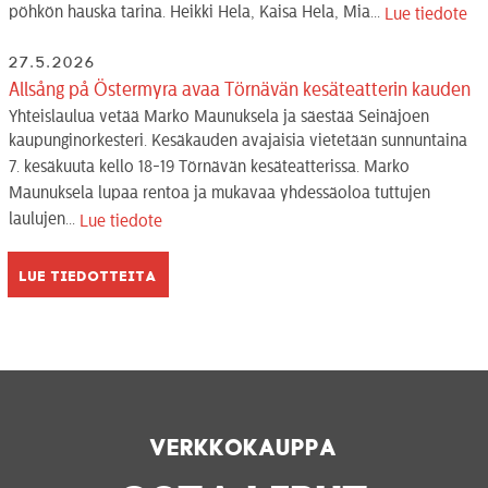
pöhkön hauska tarina. Heikki Hela, Kaisa Hela, Mia...
Lue tiedote
27.5.2026
Allsång på Östermyra avaa Törnävän kesäteatterin kauden
Yhteislaulua vetää Marko Maunuksela ja säestää Seinäjoen
kaupunginorkesteri. Kesäkauden avajaisia vietetään sunnuntaina
7. kesäkuuta kello 18-19 Törnävän kesäteatterissa. Marko
Maunuksela lupaa rentoa ja mukavaa yhdessäoloa tuttujen
laulujen...
Lue tiedote
Lue tiedotteita
Verkkokauppa