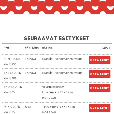
Seuraavat esitykset
Pvm
Näyttämö
Näytös
Liput
Su 9.8.2026
Törnävä
Dracula - verimmäinen totuus
Osta liput
16:00
To 13.8.2026
Törnävä
Dracula - verimmäinen totuus
Osta liput
13:00
To 20.8.2026
Villasukkakierros
Osta liput
18:15
kulisseissa
Jääkärin
morsian
Pe 4.9.2026
Alvar
Teosesittely
Jääkärin
Osta liput
18:15
morsian