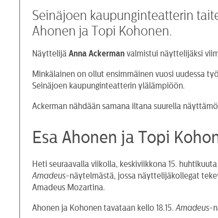
Seinäjoen kaupunginteatterin taite
Ahonen ja Topi Kohonen.
Näyttelijä
Anna Ackerman
valmistui näyttelijäksi v
Minkälainen on ollut ensimmäinen vuosi uudessa työpa
Seinäjoen kaupunginteatterin ylälämpiöön.
Ackerman nähdään samana iltana suurella näyttämöll
Esa Ahonen ja Topi Koho
Heti seuraavalla viikolla, keskiviikkona 15. huhtikuut
Amadeus
-näytelmästä, jossa näyttelijäkollegat tekev
Amadeus Mozartina.
Ahonen ja Kohonen tavataan kello 18.15.
Amadeus
-n