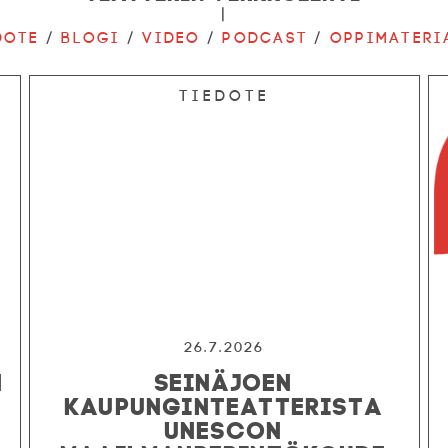
|
dote
/
Blogi
/
Video
/
Podcast
/
Oppimateri
Tiedote
26.7.2026
N
SEINÄJOEN
KAUPUNGINTEATTERISTA
UNESCON