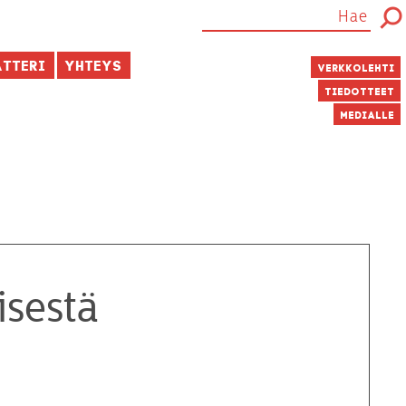
atteri
Yhteys
Verkkolehti
Tiedotteet
Medialle
isestä