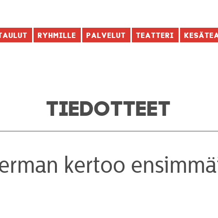
taulut
Ryhmille
Palvelut
Teatteri
Kesäte
TIEDOTTEET
kerman kertoo ensimmä