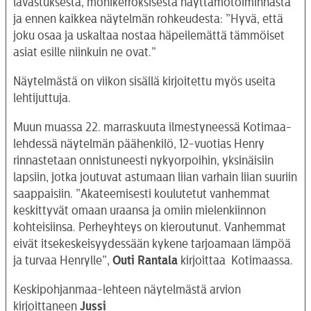
lavastuksesta, monikerroksisesta näyttämötoiminnasta
ja ennen kaikkea näytelmän rohkeudesta: ”Hyvä, että
joku osaa ja uskaltaa nostaa häpeilemättä tämmöiset
asiat esille niinkuin ne ovat.”
Näytelmästä on viikon sisällä kirjoitettu myös useita
lehtijuttuja.
Muun muassa 22. marraskuuta ilmestyneessä Kotimaa-
lehdessä näytelmän päähenkilö, 12-vuotias Henry
rinnastetaan onnistuneesti nykyorpoihin, yksinäisiin
lapsiin, jotka joutuvat astumaan liian varhain liian suuriin
saappaisiin. ”Akateemisesti koulutetut vanhemmat
keskittyvät omaan uraansa ja omiin mielenkiinnon
kohteisiinsa. Perheyhteys on kieroutunut. Vanhemmat
eivät itsekeskeisyydessään kykene tarjoamaan lämpöä
ja turvaa Henrylle”,
Outi Rantala
kirjoittaa
Kotimaassa.
Keskipohjanmaa-lehteen näytelmästä arvion
kirjoittaneen
Jussi