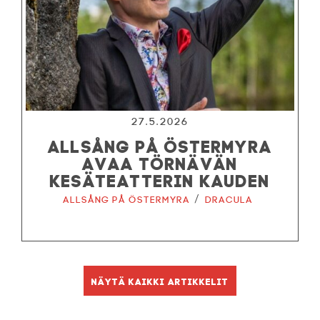
27.5.2026
ALLSÅNG PÅ ÖSTERMYRA
AVAA TÖRNÄVÄN
KESÄTEATTERIN KAUDEN
/
Allsång på Östermyra
Dracula
Näytä kaikki artikkelit