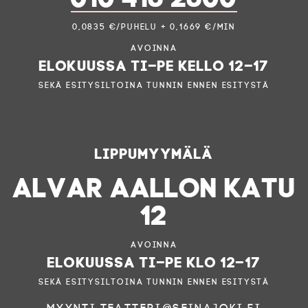
0,0835 €/puhelu + 0,1669 €/min
Avoinna
elokuussa ti–pe kello 12–17
sekä esitysiltoina tunnin ennen esitystä
Lippumyymälä
ALVAR AALLON KATU
12
Avoinna
elokuussa ti–pe klo 12–17
sekä esitysiltoina tunnin ennen esitystä
myynti.teatteri@seinajoki.fi