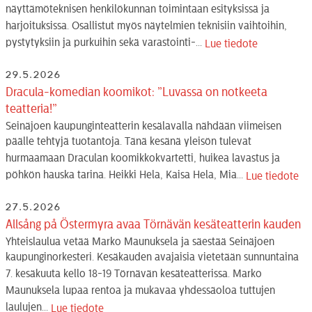
näyttämöteknisen henkilökunnan toimintaan esityksissä ja
harjoituksissa. Osallistut myös näytelmien teknisiin vaihtoihin,
pystytyksiin ja purkuihin sekä varastointi-...
Lue tiedote
29.5.2026
Dracula-komedian koomikot: ”Luvassa on notkeeta
teatteria!”
Seinäjoen kaupunginteatterin kesälavalla nähdään viimeisen
päälle tehtyjä tuotantoja. Tänä kesänä yleisön tulevat
hurmaamaan Draculan koomikkokvartetti, huikea lavastus ja
pöhkön hauska tarina. Heikki Hela, Kaisa Hela, Mia...
Lue tiedote
27.5.2026
Allsång på Östermyra avaa Törnävän kesäteatterin kauden
Yhteislaulua vetää Marko Maunuksela ja säestää Seinäjoen
kaupunginorkesteri. Kesäkauden avajaisia vietetään sunnuntaina
7. kesäkuuta kello 18-19 Törnävän kesäteatterissa. Marko
Maunuksela lupaa rentoa ja mukavaa yhdessäoloa tuttujen
laulujen...
Lue tiedote