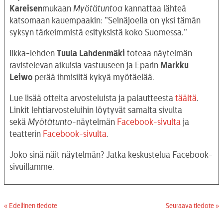
Kareisen
mukaan
Myötätuntoa
kannattaa lähteä
katsomaan kauempaakin: ”Seinäjoella on yksi tämän
syksyn tärkeimmistä esityksistä koko Suomessa.”
Ilkka-lehden
Tuula Lahdenmäki
toteaa näytelmän
ravistelevan aikuisia vastuuseen ja Eparin
Markku
Leiwo
perää ihmisiltä kykyä myötäelää.
Lue lisää otteita arvosteluista ja palautteesta
täältä
.
Linkit lehtiarvosteluihin löytyvät samalta sivulta
sekä
Myötätunto
-näytelmän
Facebook-sivulta
ja
teatterin
Facebook-sivulta
.
Joko sinä näit näytelmän? Jatka keskustelua Facebook-
sivuillamme.
« Edellinen tiedote
Seuraava tiedote »