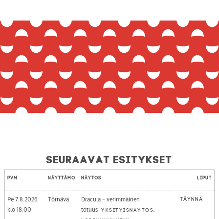
Seuraavat esitykset
Pvm
Näyttämö
Näytös
Liput
Pe 7.8.2026
Törnävä
Dracula - verimmäinen
Täynnä
18:00
totuus
Yksityisnäytös,