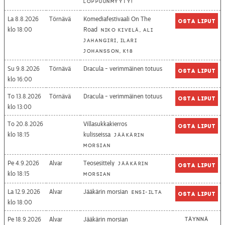
loppuunmyyty!
La 8.8.2026
Törnävä
Komediafestivaali On The
Osta liput
18:00
Road
Niko Kivelä, Ali
Jahangiri, Ilari
Johansson, K18
Su 9.8.2026
Törnävä
Dracula - verimmäinen totuus
Osta liput
16:00
To 13.8.2026
Törnävä
Dracula - verimmäinen totuus
Osta liput
13:00
To 20.8.2026
Villasukkakierros
Osta liput
18:15
kulisseissa
Jääkärin
morsian
Pe 4.9.2026
Alvar
Teosesittely
Jääkärin
Osta liput
18:15
morsian
La 12.9.2026
Alvar
Jääkärin morsian
Ensi-ilta
Osta liput
18:00
Pe 18.9.2026
Alvar
Jääkärin morsian
Täynnä