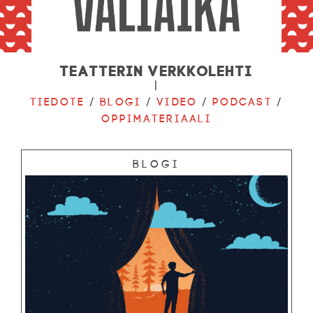
Teatterin verkkolehti
|
Tiedote
/
Blogi
/
Video
/
Podcast
/
Oppimateriaali
Blogi