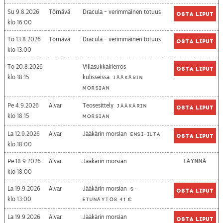
Su 9.8.2026
Törnävä
Dracula - verimmäinen totuus
Osta liput
16:00
To 13.8.2026
Törnävä
Dracula - verimmäinen totuus
Osta liput
13:00
To 20.8.2026
Villasukkakierros
Osta liput
18:15
kulisseissa
Jääkärin
morsian
Pe 4.9.2026
Alvar
Teosesittely
Jääkärin
Osta liput
18:15
morsian
La 12.9.2026
Alvar
Jääkärin morsian
Ensi-ilta
Osta liput
18:00
Pe 18.9.2026
Alvar
Jääkärin morsian
Täynnä
18:00
La 19.9.2026
Alvar
Jääkärin morsian
S-
Osta liput
13:00
etunäytös 41 €
La 19.9.2026
Alvar
Jääkärin morsian
Osta liput