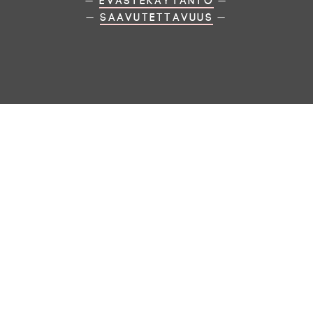
—
Evästekäytäntö
—
—
Saavutettavuus
—