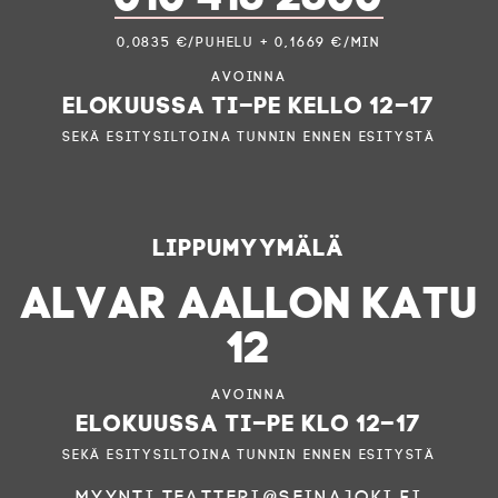
0,0835 €/puhelu + 0,1669 €/min
Avoinna
elokuussa ti–pe kello 12–17
sekä esitysiltoina tunnin ennen esitystä
Lippumyymälä
ALVAR AALLON KATU
12
Avoinna
elokuussa ti–pe klo 12–17
sekä esitysiltoina tunnin ennen esitystä
myynti.teatteri@seinajoki.fi