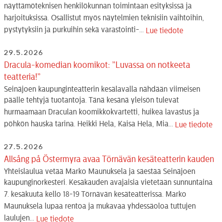
näyttämöteknisen henkilökunnan toimintaan esityksissä ja
harjoituksissa. Osallistut myös näytelmien teknisiin vaihtoihin,
pystytyksiin ja purkuihin sekä varastointi-...
Lue tiedote
29.5.2026
Dracula-komedian koomikot: ”Luvassa on notkeeta
teatteria!”
Seinäjoen kaupunginteatterin kesälavalla nähdään viimeisen
päälle tehtyjä tuotantoja. Tänä kesänä yleisön tulevat
hurmaamaan Draculan koomikkokvartetti, huikea lavastus ja
pöhkön hauska tarina. Heikki Hela, Kaisa Hela, Mia...
Lue tiedote
27.5.2026
Allsång på Östermyra avaa Törnävän kesäteatterin kauden
Yhteislaulua vetää Marko Maunuksela ja säestää Seinäjoen
kaupunginorkesteri. Kesäkauden avajaisia vietetään sunnuntaina
7. kesäkuuta kello 18-19 Törnävän kesäteatterissa. Marko
Maunuksela lupaa rentoa ja mukavaa yhdessäoloa tuttujen
laulujen...
Lue tiedote