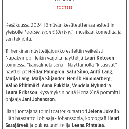
Tootsie
Kesäkuussa 2024 Törnävän kesäteatterissa esiteltiin
yleisölle
Tootsie, lyömätön lyyli
-musikaalikomediaa ja
sen tekijöitä.
11-henkinen näyttelijäjoukko esiteltiin veikeästi
Napakymppi-leikin varjolla näyttelijä
Lauri Ketosen
toimiessa ”karisalmelaisena”. Näyttämöllä ”kisasivat”
näyttelijät
Reidar Palmgren
,
Satu Silvo,
Antti Lang
,
Maija Lang
,
Maija Siljander
,
Henrik Hammarberg
,
Väinö Riihimäki
,
Anna Pukkila
,
Vendela Nylund
ja
Laura Eriksson
. Kysymyksin heitä Herra X:nä pommitti
ohjaaja
Jani Johansson.
Illan juontajana toimi teatterikuraattori
Jelena Jokelin
.
Hän haastatteli ohjaaja-Johanssonia, koreografi
Henri
Sarajärveä
ja pukusuunnittelija
Leena Rintalaa
.