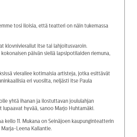
me tosi iloisia, että teatteri on näin tukemassa
 klovnivierailut itse tai lahjoitusvaroin.
t kokonaisen päivän siellä lapsipotilaiden riemuna,
sä vierailee kotimaisia artisteja, jotka esittävät
aallisia eri vuosilta, neljästi itse Paula
le yhtä ihanan ja ilostuttavan joululahjan
t lupaavat hyvää, sanoo Marjo Huhtamäki.
aa kello 11. Mukana on Seinäjoen kaupunginteatterin
ja Marja-Leena Kallantie.