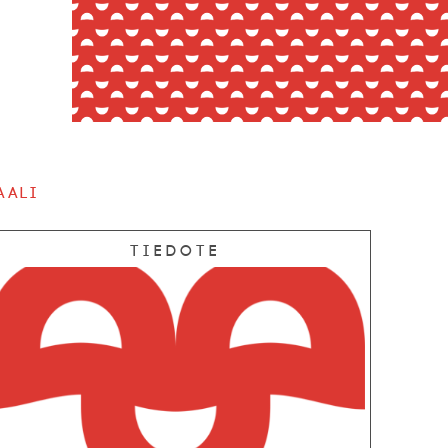
aali
Tiedote