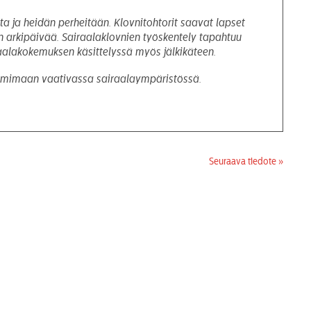
aita ja heidän perheitään. Klovnitohtorit saavat lapset
an arkipäivää. Sairaalaklovnien työskentely tapahtuu
raalakokemuksen käsittelyssä myös jälkikäteen.
 toimimaan vaativassa sairaalaympäristössä.
Seuraava tiedote »