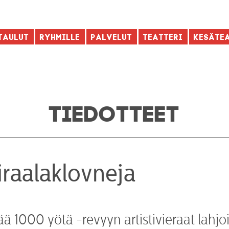
taulut
Ryhmille
Palvelut
Teatteri
Kesäte
TIEDOTTEET
iraalaklovneja
ä 1000 yötä -revyyn artistivieraat lahjo