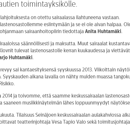
utien toimintayksikölle.
 lahjoituksesta on otettu sairaalassa ilahtuneena vastaan.
stenosastollemme esiintymään ja se ei ole aivan halpaa. Olem
Pohjanmaan sairaanhoitopiirin tiedottaja
Anita Huhtamäki
.
iraaloissa säännöllisesti ja maksutta. Muut sairaalat kustantavat
Klovnit tulevat lastenosastolle kerran kuukaudessa ja viettävä
rjo
Huhtamäki
.
vyy sai kantaesityksensä syyskuussa 2013. Viikoittain näytöksis
. Syyskauden aikana lavalla on nähty muiden muassa tangokunink
Risikko.
a 2014 ja toivomme, että saamme keskussairaalan lastenosastol
lla saaneen musiikkinäytelmän lähes loppuunmyydyt näytökse
kuuta. Tilaisuus Seinäjoen keskussairaalan aulakahviossa alk
ahjoittavat teatterinjohtaja Vesa Tapio Valo sekä toimitusjohta