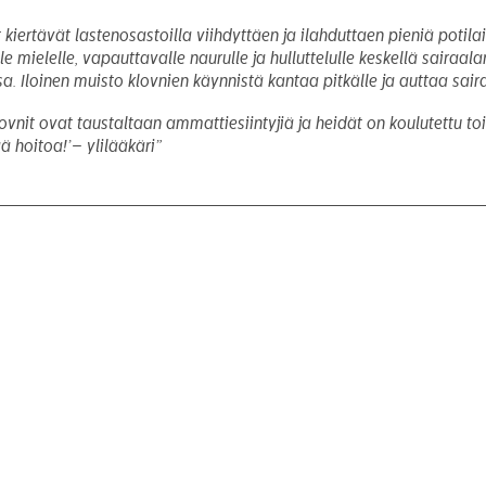
t kiertävät lastenosastoilla viihdyttäen ja ilahduttaen pieniä potil
 mielelle, vapauttavalle naurulle ja hulluttelulle keskellä sairaal
a. Iloinen muisto klovnien käynnistä kantaa pitkälle ja auttaa sai
Klovnit ovat taustaltaan ammattiesiintyjiä ja heidät on koulutettu
ä hoitoa!’– ylilääkäri”