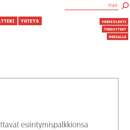
atteri
Yhteys
Verkkolehti
Tiedotteet
Medialle
ittavat esiintymispalkkionsa