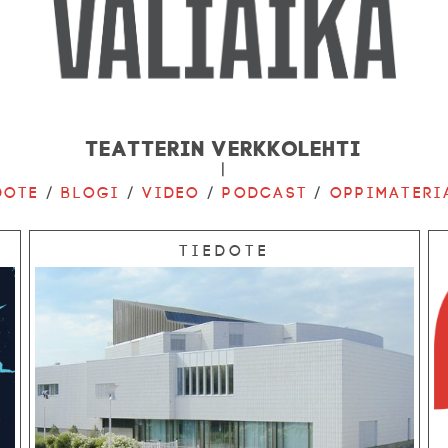
Teatterin verkkolehti
|
dote
/
Blogi
/
Video
/
Podcast
/
Oppimateri
Tiedote