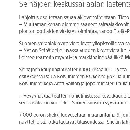
Seinäjoen keskussairaalan lastenta
Lahjoitus osoitetaan sairaalaklovnitoimintaan. Tieto
– Muutaman kerran olemme saaneet sairaalaklovnit la
pienten potilaiden virkistystoimintaa, sanoo Etelä-
Suomen sairaalaklovnit vierailevat yliopistollisissa sa
– Nyt on Seinäjoelle luvassa vuoden klovnivierailut. 
iloitsee teatterin myynti- ja markkinointipäällikkö
Ma
Seinäjoen kaupunginteatterin 100 kesää 1000 yötä -re
esityksessä Paula Koivuniemen
Kuuleeko yö?
-laulun
Koivuniemi kera Antti Railion ja jopa ministeri Paula 
– Revyy jatkaa teatterin ohjelmistossa kevätkaudell
seuraavaksikin vuodeksi. Suuren suosion syyskaude
7 000 euron shekki luovutetaan maanantaina 9. joulu
näyttelijöitä, jotka laulavat tilaisuudessa. Shekin l