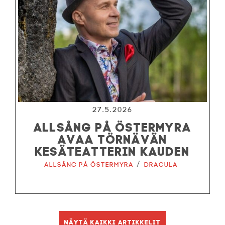
27.5.2026
ALLSÅNG PÅ ÖSTERMYRA
AVAA TÖRNÄVÄN
KESÄTEATTERIN KAUDEN
/
Allsång på Östermyra
Dracula
Näytä kaikki artikkelit