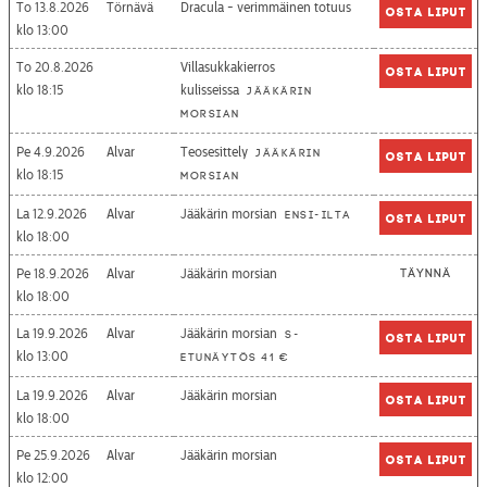
To 13.8.2026
Törnävä
Dracula - verimmäinen totuus
Osta liput
13:00
To 20.8.2026
Villasukkakierros
Osta liput
18:15
kulisseissa
Jääkärin
morsian
Pe 4.9.2026
Alvar
Teosesittely
Jääkärin
Osta liput
18:15
morsian
La 12.9.2026
Alvar
Jääkärin morsian
Ensi-ilta
Osta liput
18:00
Pe 18.9.2026
Alvar
Jääkärin morsian
Täynnä
18:00
La 19.9.2026
Alvar
Jääkärin morsian
S-
Osta liput
13:00
etunäytös 41 €
La 19.9.2026
Alvar
Jääkärin morsian
Osta liput
18:00
Pe 25.9.2026
Alvar
Jääkärin morsian
Osta liput
12:00