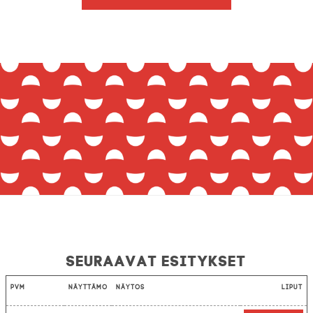
Seuraavat esitykset
Pvm
Näyttämö
Näytös
Liput