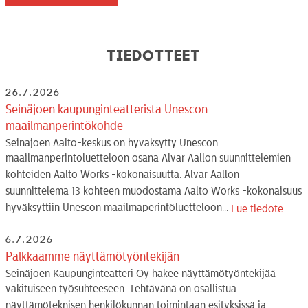
Tiedotteet
26.7.2026
Seinäjoen kaupunginteatterista Unescon
maailmanperintökohde
Seinäjoen Aalto-keskus on hyväksytty Unescon
maailmanperintöluetteloon osana Alvar Aallon suunnittelemien
kohteiden Aalto Works -kokonaisuutta. Alvar Aallon
suunnittelema 13 kohteen muodostama Aalto Works -kokonaisuus
hyväksyttiin Unescon maailmaperintöluetteloon...
Lue tiedote
6.7.2026
Palkkaamme näyttämötyöntekijän
Seinäjoen Kaupunginteatteri Oy hakee näyttämötyöntekijää
vakituiseen työsuhteeseen. Tehtävänä on osallistua
näyttämöteknisen henkilökunnan toimintaan esityksissä ja