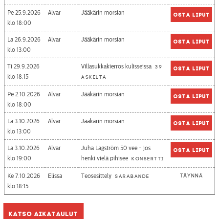
Pe 25.9.2026
Alvar
Jääkärin morsian
Osta liput
18:00
La 26.9.2026
Alvar
Jääkärin morsian
Osta liput
13:00
Ti 29.9.2026
Villasukkakierros kulisseissa
39
Osta liput
18:15
askelta
Pe 2.10.2026
Alvar
Jääkärin morsian
Osta liput
18:00
La 3.10.2026
Alvar
Jääkärin morsian
Osta liput
13:00
La 3.10.2026
Alvar
Juha Lagström 50 vee - jos
Osta liput
19:00
henki vielä pihisee
Konsertti
Ke 7.10.2026
Elissa
Teosesittely
Täynnä
Sarabande
18:15
Katso aikataulut