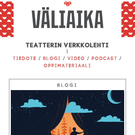
Teatterin verkkolehti
|
Tiedote
/
Blogi
/
Video
/
Podcast
/
Oppimateriaali
Blogi