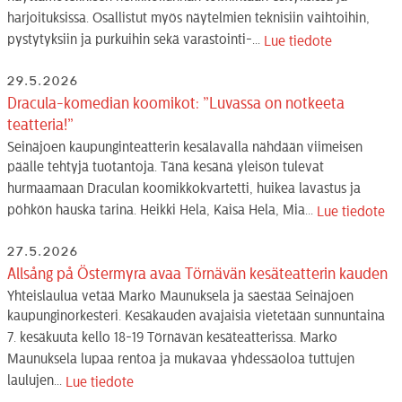
harjoituksissa. Osallistut myös näytelmien teknisiin vaihtoihin,
pystytyksiin ja purkuihin sekä varastointi-...
Lue tiedote
29.5.2026
Dracula-komedian koomikot: ”Luvassa on notkeeta
teatteria!”
Seinäjoen kaupunginteatterin kesälavalla nähdään viimeisen
päälle tehtyjä tuotantoja. Tänä kesänä yleisön tulevat
hurmaamaan Draculan koomikkokvartetti, huikea lavastus ja
pöhkön hauska tarina. Heikki Hela, Kaisa Hela, Mia...
Lue tiedote
27.5.2026
Allsång på Östermyra avaa Törnävän kesäteatterin kauden
Yhteislaulua vetää Marko Maunuksela ja säestää Seinäjoen
kaupunginorkesteri. Kesäkauden avajaisia vietetään sunnuntaina
7. kesäkuuta kello 18-19 Törnävän kesäteatterissa. Marko
Maunuksela lupaa rentoa ja mukavaa yhdessäoloa tuttujen
laulujen...
Lue tiedote