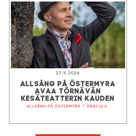
27.5.2026
ALLSÅNG PÅ ÖSTERMYRA
AVAA TÖRNÄVÄN
KESÄTEATTERIN KAUDEN
/
Allsång på Östermyra
Dracula