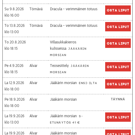
Su 9.8.2026
Törnävä
Dracula - verimmäinen totuus
Osta liput
16:00
To 13.8.2026
Törnävä
Dracula - verimmäinen totuus
Osta liput
13:00
To 20.8.2026
Villasukkakierros
Osta liput
18:15
kulisseissa
Jääkärin
morsian
Pe 4.9.2026
Alvar
Teosesittely
Jääkärin
Osta liput
18:15
morsian
La 12.9.2026
Alvar
Jääkärin morsian
Ensi-ilta
Osta liput
18:00
Pe 18.9.2026
Alvar
Jääkärin morsian
Täynnä
18:00
La 19.9.2026
Alvar
Jääkärin morsian
S-
Osta liput
13:00
etunäytös 41 €
La 19.9.2026
Alvar
Jääkärin morsian
Osta liput