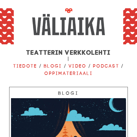
Teatterin verkkolehti
|
Tiedote
/
Blogi
/
Video
/
Podcast
/
Oppimateriaali
Blogi