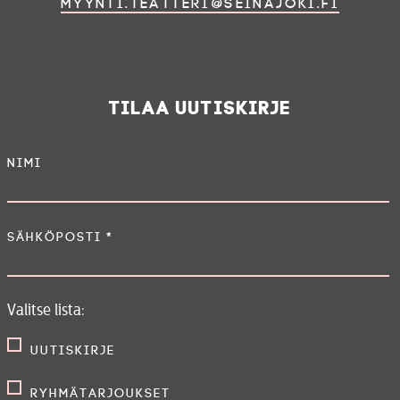
myynti.teatteri@seinajoki.fi
Tilaa uutiskirje
Nimi
Sähköposti
*
Valitse lista:
Uutiskirje
Ryhmätarjoukset