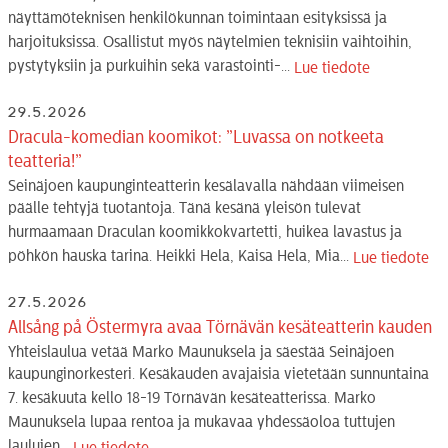
näyttämöteknisen henkilökunnan toimintaan esityksissä ja
harjoituksissa. Osallistut myös näytelmien teknisiin vaihtoihin,
pystytyksiin ja purkuihin sekä varastointi-...
Lue tiedote
29.5.2026
Dracula-komedian koomikot: ”Luvassa on notkeeta
teatteria!”
Seinäjoen kaupunginteatterin kesälavalla nähdään viimeisen
päälle tehtyjä tuotantoja. Tänä kesänä yleisön tulevat
hurmaamaan Draculan koomikkokvartetti, huikea lavastus ja
pöhkön hauska tarina. Heikki Hela, Kaisa Hela, Mia...
Lue tiedote
27.5.2026
Allsång på Östermyra avaa Törnävän kesäteatterin kauden
Yhteislaulua vetää Marko Maunuksela ja säestää Seinäjoen
kaupunginorkesteri. Kesäkauden avajaisia vietetään sunnuntaina
7. kesäkuuta kello 18-19 Törnävän kesäteatterissa. Marko
Maunuksela lupaa rentoa ja mukavaa yhdessäoloa tuttujen
laulujen...