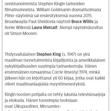
onnistuneimmista Stephen Kingin tarinoiden
filmatisoinneista. William Goldmanin dramatisoimana
Piina
-näytelmä sai ensiesityksensä vuonna 2015.
Broadwaylla Paul Sheldonia näytteli
Bruce Willis
ja
Annie Wilkesiä
Laura Metcalf
. Aiempi näytelmäsovitus
oli Simon Mooren.
Yhdysvaltalainen
Stephen King
(s. 1947) on yksi
maailman tunnetuimmista kirjailijoista ja amerikkalaisen
nykykirjallisuuden suurimpia tarinankertojia. Hänen
ensimmäinen romaaninsa
Carrie
ilmestyi 1974, minkä
jälkeen hän on kirjoittanut yli 60 kirjaa, jotka ovat kaikki
olleet maailmanlaajuisia myyntimenestyksiä.
Kingin teosten pohjalta on tehty lukuisia televisiosarjoja
ja elokuvia. Hänen tuoreimpia teoksiaan
ovat
Ulkopuolinen, Mersumies-