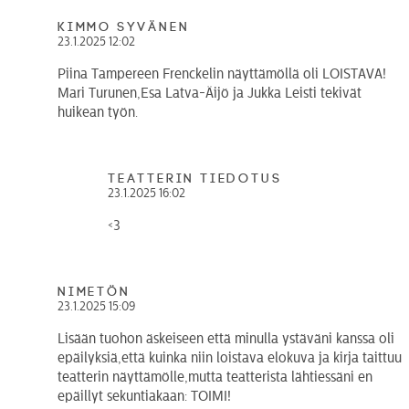
Kimmo Syvänen
23.1.2025 12:02
Piina Tampereen Frenckelin näyttämöllä oli LOISTAVA!
Mari Turunen,Esa Latva-Äijö ja Jukka Leisti tekivät
huikean työn.
teatterin tiedotus
23.1.2025 16:02
<3
Nimetön
23.1.2025 15:09
Lisään tuohon äskeiseen että minulla ystäväni kanssa oli
epäilyksiä,että kuinka niin loistava elokuva ja kirja taittuu
teatterin näyttämölle,mutta teatterista lähtiessäni en
epäillyt sekuntiakaan: TOIMI!