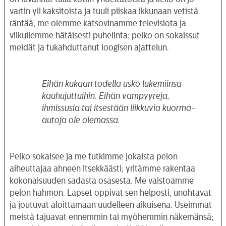
vartin yli kaksitoista ja tuuli piiskaa ikkunaan vetistä
räntää, me olemme katsovinamme televisiota ja
vilkuilemme hätäisesti puhelinta; pelko on sokaissut
meidät ja tukahduttanut loogisen ajattelun.
Eihän kukaan todella usko lukemiinsa
kauhujuttuihin. Eihän vampyyreja,
ihmissusia tai itsestään liikkuvia kuorma-
autoja ole olemassa.
Pelko sokaisee ja me tutkimme jokaista pelon
aiheuttajaa ahneen itsekkäästi; yritämme rakentaa
kokonaisuuden sadasta osasesta. Me vaistoamme
pelon hahmon. Lapset oppivat sen helposti, unohtavat
ja joutuvat aloittamaan uudelleen aikuisena. Useimmat
meistä tajuavat ennemmin tai myöhemmin näkemänsä;