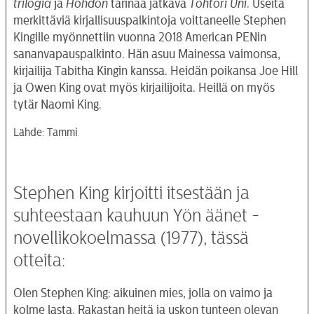
trilogia
ja
Hohdon
tarinaa jatkava
Tohtori Uni
. Useita
merkittäviä kirjallisuuspalkintoja voittaneelle Stephen
Kingille myönnettiin vuonna 2018 American PENin
sananvapauspalkinto. Hän asuu Mainessa vaimonsa,
kirjailija Tabitha Kingin kanssa. Heidän poikansa Joe Hill
ja Owen King ovat myös kirjailijoita. Heillä on myös
tytär Naomi King.
Lähde: Tammi
Stephen King kirjoitti itsestään ja
suhteestaan kauhuun Yön äänet -
novellikokoelmassa (1977), tässä
otteita:
Olen Stephen King: aikuinen mies, jolla on vaimo ja
kolme lasta. Rakastan heitä ja uskon tunteen olevan