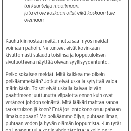
tai kuuntelija maailmaan,
jota ei ole koskaan ollut eikä koskaan tule
olemaan.
Kauhu kiinnostaa meitä, mutta saa myös meidät
voimaan pahoin. Ne tunteet eivät kovinkaan
kivuttomasti sulaudu toisiinsa ja lopputuloksen
sivutuotteena näyttää olevan syyllisyydentunto…
Pelko sokaisee meidät. Mitä kaikkea me oikein
pelkäämmekään? Jotkut eivät uskalla sytyttää valoa
märin käsin. Toiset eivät uskalla kaivaa leivän
paahtimeen juuttunutta viipaletta ennen kuin ovat
vetäneet johdon seinästä. Mitä lääkäri mahtaa sanoa
tarkastuksen jälkeen? Entä jos lentokone osuu pahaan
ilmakuoppaan? Me pelkäämme öljyn, puhtaan ilman,
puhtaan veden ja hyvän elämän loppumista. Kun tytär
on luvannut tulla kotiin yhdeltätoista ja kello on jo