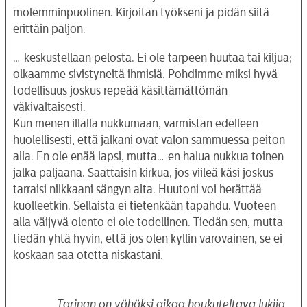
molemminpuolinen. Kirjoitan työkseni ja pidän siitä
erittäin paljon.
… keskustellaan pelosta. Ei ole tarpeen huutaa tai kiljua;
olkaamme sivistyneitä ihmisiä. Pohdimme miksi hyvä
todellisuus joskus repeää käsittämättömän
väkivaltaisesti.
Kun menen illalla nukkumaan, varmistan edelleen
huolellisesti, että jalkani ovat valon sammuessa peiton
alla. En ole enää lapsi, mutta… en halua nukkua toinen
jalka paljaana. Saattaisin kirkua, jos viileä käsi joskus
tarraisi nilkkaani sängyn alta. Huutoni voi herättää
kuolleetkin. Sellaista ei tietenkään tapahdu. Vuoteen
alla väijyvä olento ei ole todellinen. Tiedän sen, mutta
tiedän yhtä hyvin, että jos olen kyllin varovainen, se ei
koskaan saa otetta niskastani.
Tarinan on vähäksi aikaa houkuteltava lukija