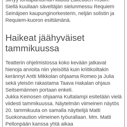
Siellä kuullaan säveltäjän sielunmessu
Requiem
Seinäjoen kaupunginorkesterin, neljän solistin ja
Requiem-kuoron esittämänä.
Haikeat jäähyväiset
tammikuussa
Teatterin ohjelmistossa koko kevään jatkavat
hienoja arvioita niin yleisöltä kuin kriitikoiltakin
kerännyt Antti Mikkolan ohjaama
Romeo ja Julia
sekä yleisön rakastama Taava Hakalan ohjaus
Seitsemännen portaan enkeli
.
Jukka Keinosen ohjaama
Kultalampi
esitetään vielä
viidesti tammikuussa. Näytelmän viimeinen näytös
20. tammikuuta on samalla näyttelijä
Matti
Suokonaution
viimeinen työurallaan. Mm. Matti
Pellonpään kanssa yhtä aikaa