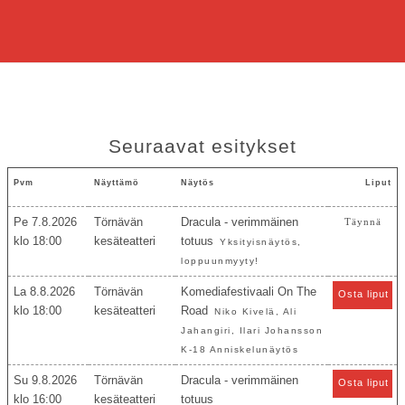
Seuraavat esitykset
Pvm
Näyttämö
Näytös
Liput
Pe 7.8.2026
Törnävän
Dracula - verimmäinen
Täynnä
18:00
kesäteatteri
totuus
Yksityisnäytös,
loppuunmyyty!
La 8.8.2026
Törnävän
Komediafestivaali On The
Osta liput
18:00
kesäteatteri
Road
Niko Kivelä, Ali
Jahangiri, Ilari Johansson
K-18 Anniskelunäytös
Su 9.8.2026
Törnävän
Dracula - verimmäinen
Osta liput
16:00
kesäteatteri
totuus