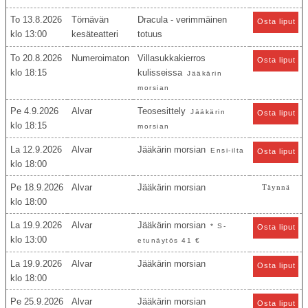
To 13.8.2026
Törnävän
Dracula - verimmäinen
Osta liput
13:00
kesäteatteri
totuus
To 20.8.2026
Numeroimaton
Villasukkakierros
Osta liput
18:15
kulisseissa
Jääkärin
morsian
Pe 4.9.2026
Alvar
Teosesittely
Jääkärin
Osta liput
18:15
morsian
La 12.9.2026
Alvar
Jääkärin morsian
Ensi-ilta
Osta liput
18:00
Pe 18.9.2026
Alvar
Jääkärin morsian
Täynnä
18:00
La 19.9.2026
Alvar
Jääkärin morsian
* S-
Osta liput
13:00
etunäytös 41 €
La 19.9.2026
Alvar
Jääkärin morsian
Osta liput
18:00
Pe 25.9.2026
Alvar
Jääkärin morsian
Osta liput