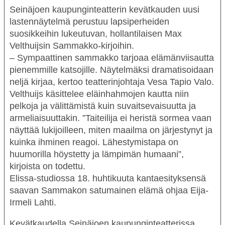
Seinäjoen kaupunginteatterin kevätkauden uusi
lastennäytelmä perustuu lapsiperheiden
suosikkeihin lukeutuvan, hollantilaisen Max
Velthuijsin
Sammakko
-kirjoihin.
– Sympaattinen sammakko tarjoaa elämänviisautta
pienemmille katsojille. Näytelmäksi dramatisoidaan
neljä kirjaa, kertoo teatterinjohtaja
Vesa Tapio Valo
.
Velthuijs käsittelee eläinhahmojen kautta niin
pelkoja ja välittämistä kuin suvaitsevaisuutta ja
armeliaisuuttakin. ”Taiteilija ei heristä sormea vaan
näyttää lukijoilleen, miten maailma on järjestynyt ja
kuinka ihminen reagoi. Lähestymistapa on
huumorilla höystetty ja lämpimän humaani”,
kirjoista on todettu.
Elissa-studiossa 18. huhtikuuta kantaesityksensä
saavan
Sammakon satumainen elämä
ohjaa
Eija-
Irmeli Lahti
.
Kevätkaudella Seinäjoen kaupunginteatterissa