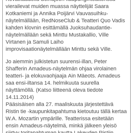
vierailevat muiden muassa näyttelijät
Saara
Kotkaniemi
ja
Annika Poijärvi
Vauvasuihku
-
näytelmällään, RedNoseClub & Teatteri Quo Vadis
kahden klovnin esittämällä
Juoksuhaudantie
-
näytelmällään sekä
Minttu Mustakallio
,
Ville
Virtanen
ja
Samuli
Laiho
improvisaationäytelmällään
Minttu sekä Ville
.
Jo aiemmin julkistetun suurensi-illan, Peter
Shafferin
Amadeus
-näytelmän ohjaa virolainen
teatteri- ja elokuvaohjaaja
Ain Mäeots
.
Amadeus
saa ensi-iltansa 14. helmikuuta suurella
näyttämöllä.
(Katso liitteenä oleva tiedote
14.11.2014)
Pääsisäisen alla 27. maaliskuuta järjestettävä
Ristin tie
-kaupunkitapahtuma kietoutuu tällä kertaa
W.A. Mozartin ympärille. Teatterissa esitetään
ensin
Amadeus
-näytelmä, minkä jälkeen yleisö
siirtyy toritapahtuman kautta Lakeuden Ristiin.