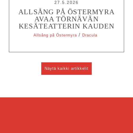
27.5.2026
ALLSÅNG PÅ ÖSTERMYRA
AVAA TÖRNÄVÄN
KESÄTEATTERIN KAUDEN
/
Allsång på Östermyra
Dracula
Näytä kaikki artikkelit