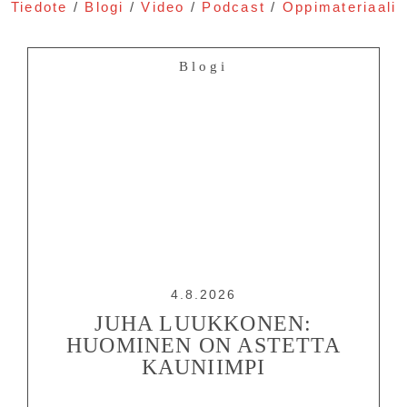
Tiedote
/
Blogi
/
Video
/
Podcast
/
Oppimateriaali
OHJELMISTO
Blogi
LIPUT
AIKATAULUT
RYHMILLE
PALVELUT
TEATTERI
KESÄTEATTERI
YHTEYS
4.8.2026
JUHA LUUKKONEN:
HUOMINEN ON ASTETTA
Tiedotteet
—
Medialle
KAUNIIMPI
Tietosuojalausunto