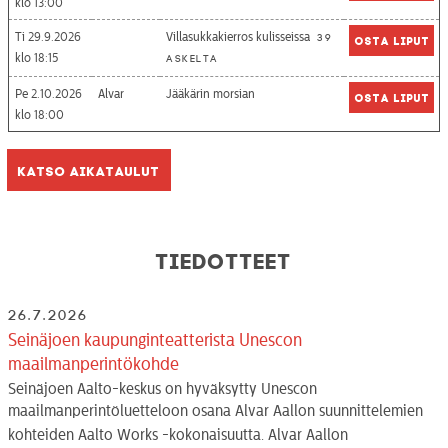
13:00
Ti 29.9.2026
Villasukkakierros kulisseissa
39
Osta liput
18:15
askelta
Pe 2.10.2026
Alvar
Jääkärin morsian
Osta liput
18:00
Katso aikataulut
Tiedotteet
26.7.2026
Seinäjoen kaupunginteatterista Unescon
maailmanperintökohde
Seinäjoen Aalto-keskus on hyväksytty Unescon
maailmanperintöluetteloon osana Alvar Aallon suunnittelemien
kohteiden Aalto Works -kokonaisuutta. Alvar Aallon