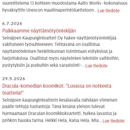
suunnittelema 13 kohteen muodostama Aalto Works -kokonaisuus
hyväksyttiin Unescon maailmaperintöluetteloon...
Lue tiedote
6.7.2026
Palkkaamme näyttämötyöntekijän
Seinäjoen Kaupunginteatteri Oy hakee näyttämötyöntekijää
vakituiseen työsuhteeseen. Tehtävänä on osallistua
näyttämöteknisen henkilökunnan toimintaan esityksissä ja
harjoituksissa. Osallistut myös näytelmien teknisiin vaihtoihin,
pystytyksiin ja purkuihin sekä varastointi-...
Lue tiedote
29.5.2026
Dracula-komedian koomikot: ”Luvassa on notkeeta
teatteria!”
Seinäjoen kaupunginteatterin kesälavalla nähdään viimeisen
päälle tehtyjä tuotantoja. Tänä kesänä yleisön tulevat
hurmaamaan Draculan koomikkokvartetti, huikea lavastus ja
pöhkön hauska tarina. Heikki Hela, Kaisa Hela, Mia...
Lue tiedote