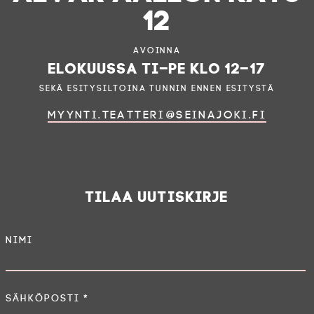
12
Avoinna
elokuussa ti–pe klo 12–17
sekä esitysiltoina tunnin ennen esitystä
myynti.teatteri@seinajoki.fi
Tilaa uutiskirje
Nimi
Sähköposti
*