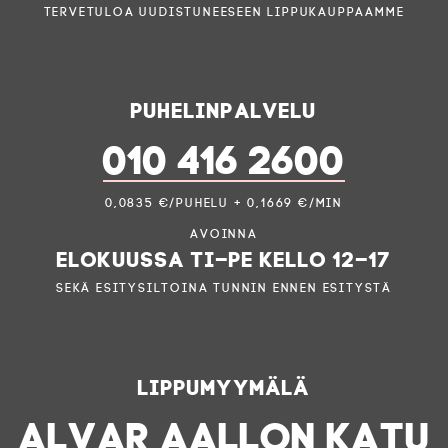
Tervetuloa uudistuneeseen lippukauppaamme
Puhelinpalvelu
010 416 2600
0,0835 €/puhelu + 0,1669 €/min
Avoinna
elokuussa ti–pe kello 12–17
sekä esitysiltoina tunnin ennen esitystä
Lippumyymälä
ALVAR AALLON KATU