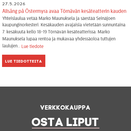
27.5.2026
Allsång på Östermyra avaa Törnävän kesäteatterin kauden
Yhteislaulua vetää Marko Maunuksela ja säestää Seinäjoen
kaupunginorkesteri. Kesäkauden avajaisia vietetään sunnuntaina
7. kesäkuuta kello 18-19 Törnävän kesäteatterissa. Marko
Maunuksela lupaa rentoa ja mukavaa yhdessäoloa tuttujen
laulujen...
Lue tiedote
Lue tiedotteita
Verkkokauppa
OSTA LIPUT