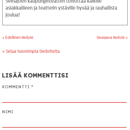
Seinäjoen kaupunginteatteri toivottaa kaikille
asiakkailleen ja teatterin ystäville hyvää ja rauhallista
joulua!
« Edellinen tiedote
Seuraava tiedote »
« Selaa tuoreimpia tiedotteita
Lisää kommenttisi
Kommentti
*
Nimi