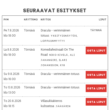
Seuraavat esitykset
Pvm
Näyttämö
Näytös
Liput
Pe 7.8.2026
Törnävä
Dracula - verimmäinen
Täynnä
18:00
totuus
Yksityisnäytös,
loppuunmyyty!
La 8.8.2026
Törnävä
Komediafestivaali On The
Osta liput
18:00
Road
Niko Kivelä, Ali
Jahangiri, Ilari
Johansson, K18
Su 9.8.2026
Törnävä
Dracula - verimmäinen totuus
Osta liput
16:00
To 13.8.2026
Törnävä
Dracula - verimmäinen totuus
Osta liput
13:00
To 20.8.2026
Villasukkakierros
Osta liput
18:15
kulisseissa
Jääkärin