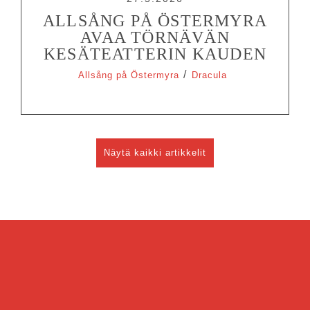
ALLSÅNG PÅ ÖSTERMYRA
AVAA TÖRNÄVÄN
KESÄTEATTERIN KAUDEN
/
Allsång på Östermyra
Dracula
Näytä kaikki artikkelit