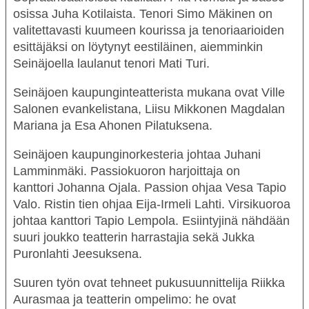
osissa
Juha Kotilaista
. Tenori
Simo Mäkinen
on
valitettavasti kuumeen kourissa ja tenoriaarioiden
esittäjäksi on löytynyt eestiläinen, aiemminkin
Seinäjoella laulanut tenori
Mati Turi
.
Seinäjoen kaupunginteatterista mukana ovat
Ville
Salonen
evankelistana,
Liisu Mikkonen
Magdalan
Mariana ja
Esa Ahonen
Pilatuksena.
Seinäjoen kaupunginorkesteria johtaa
Juhani
Lamminmäki
. Passiokuoron harjoittaja on
kanttori
Johanna Ojala
. Passion ohjaa Vesa Tapio
Valo. Ristin tien ohjaa
Eija-Irmeli Lahti
. Virsikuoroa
johtaa kanttori
Tapio Lempola
. Esiintyjinä nähdään
suuri joukko teatterin harrastajia sekä Jukka
Puronlahti Jeesuksena.
Suuren työn ovat tehneet pukusuunnittelija Riikka
Aurasmaa ja teatterin ompelimo: he ovat