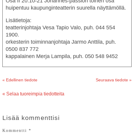
Osa II
20.10-21
Johannes-passion
toinen osa
huipentuu kaupunginteatterin suurella näyttämöllä.
Lisätietoja:
teatterinjohtaja Vesa Tapio Valo, puh. 044 554
1900.
orkesterin toiminnanjohtaja Jarmo Anttila, puh.
0500 837 772
kappalainen Merja Lampila, puh. 050 548 9452
« Edellinen tiedote
Seuraava tiedote »
« Selaa tuoreimpia tiedotteita
Lisää kommenttisi
Kommentti
*