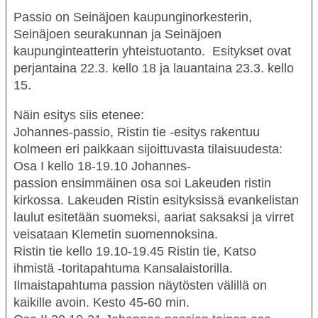
TEATTERI
Passio on Seinäjoen kaupunginorkesterin,
Seinäjoen seurakunnan ja Seinäjoen
KESÄTEATTERI
kaupunginteatterin yhteistuotanto. Esitykset ovat
YHTEYS
perjantaina 22.3. kello 18 ja lauantaina 23.3. kello
15.
Näin esitys siis etenee:
Tiedotteet
—
Medialle
Johannes-passio, Ristin tie
-esitys rakentuu
kolmeen eri paikkaan sijoittuvasta tilaisuudesta:
Tietosuojalausunto
Osa I
kello 18-19.10
Johannes-
passion
ensimmäinen osa soi Lakeuden ristin
kirkossa. Lakeuden Ristin esityksissä evankelistan
laulut esitetään suomeksi, aariat saksaksi ja virret
veisataan Klemetin suomennoksina.
Ristin tie
kello 19.10-19.45
Ristin tie, Katso
ihmistä
-toritapahtuma Kansalaistorilla.
Ilmaistapahtuma passion näytösten välillä on
kaikille avoin. Kesto 45-60 min.