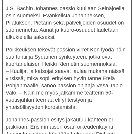
J.S. Bachin
Johannes-passio
kuullaan Seinäjoella
osin suomeksi. Evankelista Johanneksen,
Pilatuksen, Pietarin sekä palvelijoiden osuudet on
suomennettu. Aariat ja kuoro-osuudet lauletaan
alkukielellä saksaksi.
Poikkeuksen tekevät passion virret
Ken lyödä näin
sua tohtii
ja
Sydämen synkeyteen
, jotka ovat
kuortanelaisen Heikki Klemetin suomennoksia.
– Kuulijat ja katsojat saavat laulaa mukana näissä
virsissä, mikä sopii erityisen hyvin tänne Etelä-
Pohjanmaalle, sanoo passion ohjaaja
Vesa Tapio
Valo
. – Näin me myös jatkamme teatterin 50-
vuotisjuhlan teemaa eli yhteistyön ja
yhteisöllisyyden korostamista.
Johannes-passion
esitys jakautuu kahteen eri
paikkaan. Ensimmäisen osan oikeudenkäynti