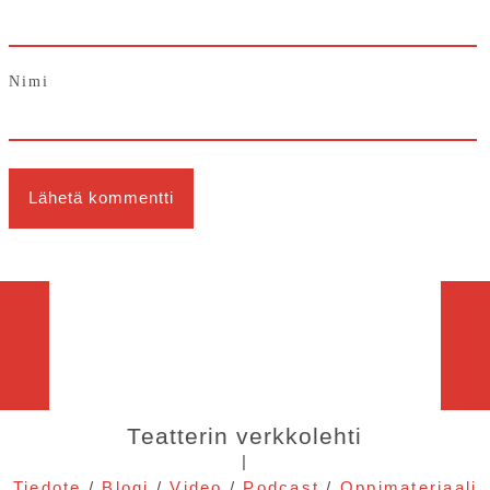
Nimi
Teatterin verkkolehti
|
Tiedote
/
Blogi
/
Video
/
Podcast
/
Oppimateriaali