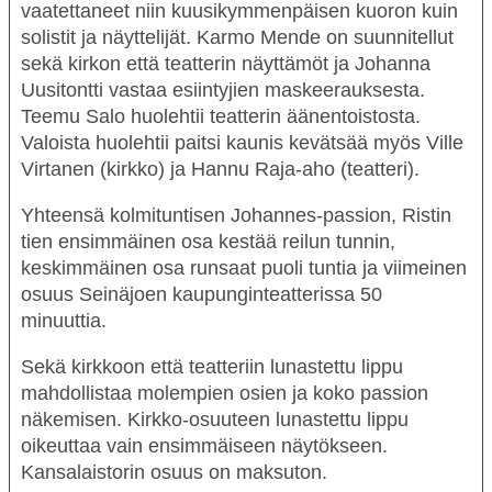
vaatettaneet niin kuusikymmenpäisen kuoron kuin
solistit ja näyttelijät. Karmo Mende on suunnitellut
sekä kirkon että teatterin näyttämöt ja Johanna
Uusitontti vastaa esiintyjien maskeerauksesta.
Teemu Salo huolehtii teatterin äänentoistosta.
Valoista huolehtii paitsi kaunis kevätsää myös Ville
Virtanen (kirkko) ja Hannu Raja-aho (teatteri).
Yhteensä kolmituntisen Johannes-passion, Ristin
tien ensimmäinen osa kestää reilun tunnin,
keskimmäinen osa runsaat puoli tuntia ja viimeinen
osuus Seinäjoen kaupunginteatterissa 50
minuuttia.
OHJELMISTO
LIPUT
Sekä kirkkoon että teatteriin lunastettu lippu
mahdollistaa molempien osien ja koko passion
AIKATAULUT
näkemisen. Kirkko-osuuteen lunastettu lippu
RYHMILLE
oikeuttaa vain ensimmäiseen näytökseen.
Kansalaistorin osuus on maksuton.
PALVELUT