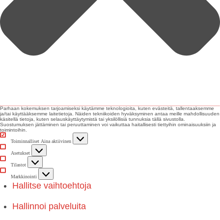
Parhaan kokemuksen tarjoamiseksi käytämme teknologioita, kuten evästeitä, tallentaaksemme
ja/tai käyttääksemme laitetietoja. Näiden tekniikoiden hyväksyminen antaa meille mahdollisuuden
käsitellä tietoja, kuten selauskäyttäytymistä tai yksilöllisiä tunnuksia tällä sivustolla.
Suostumuksen jättäminen tai peruuttaminen voi vaikuttaa haitallisesti tiettyihin ominaisuuksiin ja
toimintoihin.
Toiminnalliset
Toiminnalliset
Aina aktiivinen
Asetukset
Asetukset
Tilastot
Tilastot
Markkinointi
Markkinointi
Hallitse vaihtoehtoja
Hallinnoi palveluita