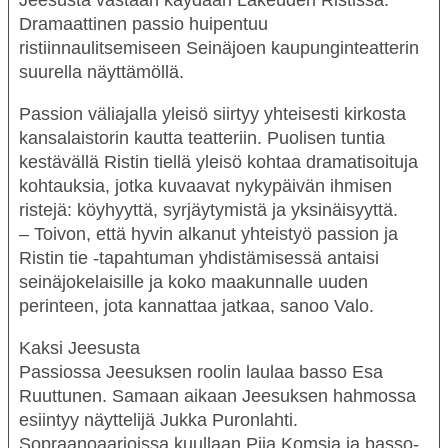
Jeesusta vastaan käydään Lakeuden Ristissä.
Dramaattinen passio huipentuu
ristiinnaulitsemiseen Seinäjoen kaupunginteatterin
suurella näyttämöllä.
Passion väliajalla yleisö siirtyy yhteisesti kirkosta
kansalaistorin kautta teatteriin. Puolisen tuntia
kestävällä
Ristin tiellä
yleisö kohtaa dramatisoituja
kohtauksia, jotka kuvaavat nykypäivän ihmisen
ristejä: köyhyyttä, syrjäytymistä ja yksinäisyyttä.
– Toivon, että hyvin alkanut yhteistyö passion ja
Ristin tie -tapahtuman yhdistämisessä antaisi
seinäjokelaisille ja koko maakunnalle uuden
perinteen, jota kannattaa jatkaa, sanoo Valo.
Kaksi Jeesusta
Passiossa Jeesuksen roolin laulaa basso
Esa
Ruuttunen
. Samaan aikaan Jeesuksen hahmossa
esiintyy näyttelijä
Jukka Puronlahti
.
Sopraanoaarioissa kuullaan
Piia Komsia
ja basso-