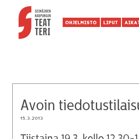
Ohjelmisto
Liput
Aika
Avoin tiedotustilai
15.3.2013
Tiistaina 19.3. kello 12.30