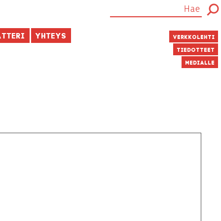
atteri
Yhteys
Verkkolehti
Tiedotteet
Medialle