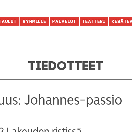
taulut
Ryhmille
Palvelut
Teatteri
Kesäte
TIEDOTTEET
suus: Johannes-passio
-13 Lakeuden ristissä