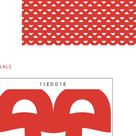
aali
Tiedote