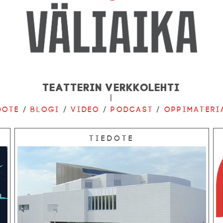
Teatterin verkkolehti
|
dote
/
Blogi
/
Video
/
Podcast
/
Oppimateri
Tiedote