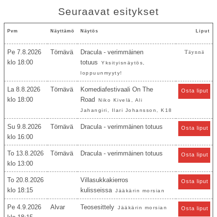
Seuraavat esitykset
Pvm
Näyttämö
Näytös
Liput
Pe 7.8.2026
Törnävä
Dracula - verimmäinen
Täynnä
18:00
totuus
Yksityisnäytös,
loppuunmyyty!
La 8.8.2026
Törnävä
Komediafestivaali On The
Osta liput
18:00
Road
Niko Kivelä, Ali
Jahangiri, Ilari Johansson, K18
Su 9.8.2026
Törnävä
Dracula - verimmäinen totuus
Osta liput
16:00
To 13.8.2026
Törnävä
Dracula - verimmäinen totuus
Osta liput
13:00
To 20.8.2026
Villasukkakierros
Osta liput
18:15
kulisseissa
Jääkärin morsian
Pe 4.9.2026
Alvar
Teosesittely
Jääkärin morsian
Osta liput