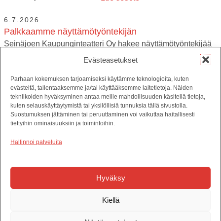
6.7.2026
Palkkaamme näyttämötyöntekijän
Seinäjoen Kaupunginteatteri Oy hakee näyttämötyöntekijää
vakituiseen työsuhteeseen. Tehtävänä on osallistua
Evästeasetukset
näyttämöteknisen henkilökunnan toimintaan esityksissä ja
harjoituksissa. Osallistut myös näytelmien teknisiin
Parhaan kokemuksen tarjoamiseksi käytämme teknologioita, kuten
evästeitä, tallentaaksemme ja/tai käyttääksemme laitetietoja. Näiden
vaihtoihin, pystytyksiin ja purkuihin sekä varastointi-...
Lue
tekniikoiden hyväksyminen antaa meille mahdollisuuden käsitellä tietoja,
tiedote
kuten selauskäyttäytymistä tai yksilöllisiä tunnuksia tällä sivustolla.
Suostumuksen jättäminen tai peruuttaminen voi vaikuttaa haitallisesti
tiettyihin ominaisuuksiin ja toimintoihin.
29.5.2026
Dracula-komedian koomikot: ”Luvassa on notkeeta
Hallinnoi palveluita
teatteria!”
Seinäjoen kaupunginteatterin kesälavalla nähdään
viimeisen päälle tehtyjä tuotantoja. Tänä kesänä yleisön
Hyväksy
tulevat hurmaamaan Draculan koomikkokvartetti, huikea
lavastus ja pöhkön hauska tarina. Heikki Hela, Kaisa Hela,
Kiellä
Mia...
Lue tiedote