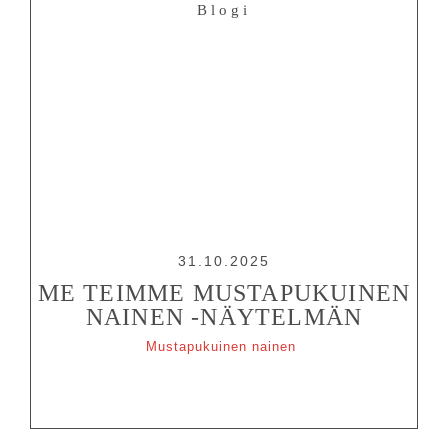
Blogi
31.10.2025
ME TEIMME MUSTAPUKUINEN
NAINEN -NÄYTELMÄN
OHJELMISTO
Mustapukuinen nainen
LIPUT
AIKATAULUT