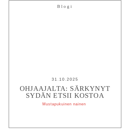
RYHMILLE
Blogi
PALVELUT
TEATTERI
KESÄTEATTERI
YHTEYS
Tiedotteet
—
Medialle
Tietosuojalausunto
31.10.2025
OHJAAJALTA: SÄRKYNYT
SYDÄN ETSII KOSTOA
Mustapukuinen nainen