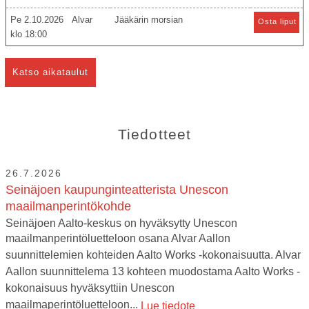
Pe 2.10.2026
Alvar
Jääkärin morsian
Osta liput
18:00
Katso aikataulut
Tiedotteet
26.7.2026
Seinäjoen kaupunginteatterista Unescon
maailmanperintökohde
Seinäjoen Aalto-keskus on hyväksytty Unescon
maailmanperintöluetteloon osana Alvar Aallon
suunnittelemien kohteiden Aalto Works -kokonaisuutta. Alvar
Aallon suunnittelema 13 kohteen muodostama Aalto Works -
kokonaisuus hyväksyttiin Unescon
maailmaperintöluetteloon...
Lue tiedote