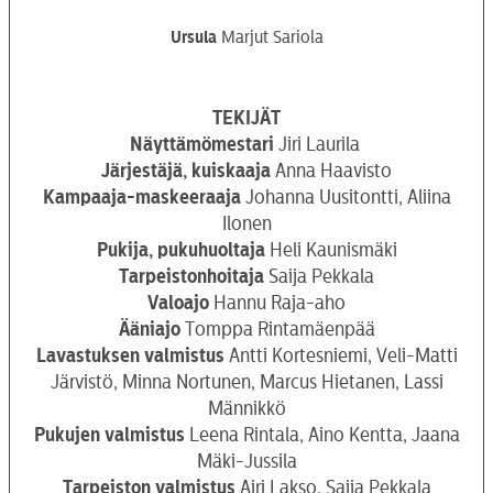
Ursula
Marjut Sariola
TEKIJÄT
Näyttämömestari
Jiri Laurila
Järjestäjä, kuiskaaja
Anna Haavisto
Kampaaja-maskeeraaja
Johanna Uusitontti, Aliina
Ilonen
Pukija, pukuhuoltaja
Heli Kaunismäki
Tarpeistonhoitaja
Saija Pekkala
Valoajo
Hannu Raja-aho
Ääniajo
Tomppa Rintamäenpää
Lavastuksen valmistus
Antti Kortesniemi, Veli-Matti
Järvistö, Minna Nortunen, Marcus Hietanen, Lassi
Männikkö
Pukujen valmistus
Leena Rintala, Aino Kentta, Jaana
Mäki-Jussila
Tarpeiston valmistus
Airi Lakso, Saija Pekkala