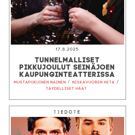
17.8.2025
TUNNELMALLISET
PIKKUJOULUT SEINÄJOEN
KAUPUNGINTEATTERISSA
/
/
Mustapukuinen nainen
Niskavuoren Heta
Täydelliset häät
Tiedote