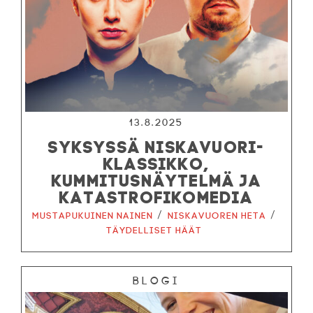
13.8.2025
SYKSYSSÄ NISKAVUORI-
KLASSIKKO,
KUMMITUSNÄYTELMÄ JA
KATASTROFIKOMEDIA
/
/
Mustapukuinen nainen
Niskavuoren Heta
Täydelliset häät
Blogi