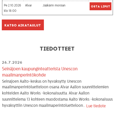
Pe 2.10.2026
Alvar
Jääkärin morsian
Osta liput
18:00
Katso aikataulut
Tiedotteet
26.7.2026
Seinäjoen kaupunginteatterista Unescon
maailmanperintökohde
Seinäjoen Aalto-keskus on hyväksytty Unescon
maailmanperintöluetteloon osana Alvar Aallon suunnittelemien
kohteiden Aalto Works -kokonaisuutta. Alvar Aallon
suunnittelema 13 kohteen muodostama Aalto Works -kokonaisuus
hyväksyttiin Unescon maailmaperintöluetteloon...
Lue tiedote