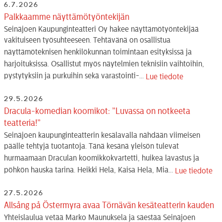
6.7.2026
Palkkaamme näyttämötyöntekijän
Seinäjoen Kaupunginteatteri Oy hakee näyttämötyöntekijää
vakituiseen työsuhteeseen. Tehtävänä on osallistua
näyttämöteknisen henkilökunnan toimintaan esityksissä ja
harjoituksissa. Osallistut myös näytelmien teknisiin vaihtoihin,
pystytyksiin ja purkuihin sekä varastointi-...
Lue tiedote
29.5.2026
Dracula-komedian koomikot: ”Luvassa on notkeeta
teatteria!”
Seinäjoen kaupunginteatterin kesälavalla nähdään viimeisen
päälle tehtyjä tuotantoja. Tänä kesänä yleisön tulevat
hurmaamaan Draculan koomikkokvartetti, huikea lavastus ja
pöhkön hauska tarina. Heikki Hela, Kaisa Hela, Mia...
Lue tiedote
27.5.2026
Allsång på Östermyra avaa Törnävän kesäteatterin kauden
Yhteislaulua vetää Marko Maunuksela ja säestää Seinäjoen