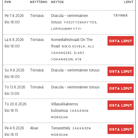
Pvm
Näyttämö
Näytös
Liput
Pe 7.8.2026
Törnävä
Dracula - verimmäinen
Täynnä
18:00
totuus
Yksityisnäytös,
loppuunmyyty!
La 8.8.2026
Törnävä
Komediafestivaali On The
Osta liput
18:00
Road
Niko Kivelä, Ali
Jahangiri, Ilari
Johansson, K18
Su 9.8.2026
Törnävä
Dracula - verimmäinen totuus
Osta liput
16:00
To 13.8.2026
Törnävä
Dracula - verimmäinen totuus
Osta liput
13:00
To 20.8.2026
Villasukkakierros
Osta liput
18:15
kulisseissa
Jääkärin
morsian
Pe 4.9.2026
Alvar
Teosesittely
Jääkärin
Osta liput
18:15
morsian