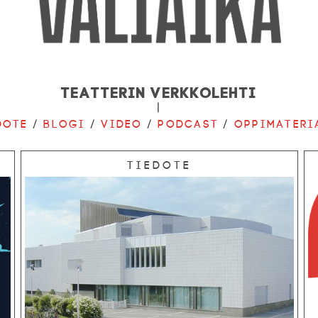
Teatterin verkkolehti
|
dote
/
Blogi
/
Video
/
Podcast
/
Oppimateri
Tiedote