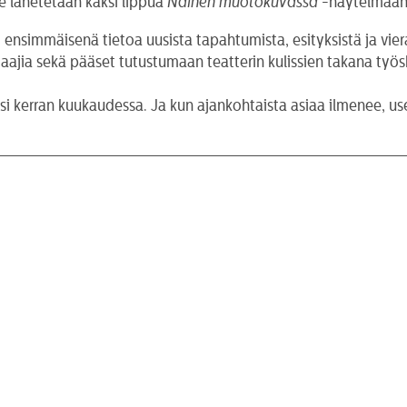
le lähetetään kaksi lippua
Nainen muotokuvassa
-näytelmään.
nsimmäisenä tietoa uusista tapahtumista, esityksistä ja viera
hjaajia sekä pääset tutustumaan teatterin kulissien takana työ
isi kerran kuukaudessa. Ja kun ajankohtaista asiaa ilmenee, u