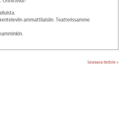
 Onnittelut!
iluista.
skenteleviin ammattilaisiin. Teatterissamme
seamminkin.
Seuraava tiedote »