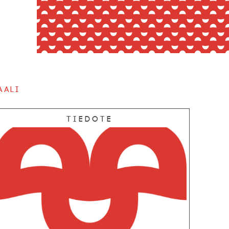
aali
Tiedote