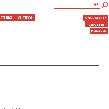
atteri
Yhteys
Verkkolehti
Tiedotteet
Medialle