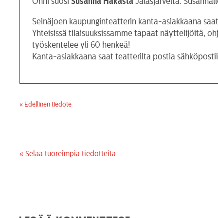
Onni suosi
Susanna Hakasta
Jalasjärveltä. Susannal
Seinäjoen kaupunginteatterin kanta-asiakkaana saat e
Yhteisissä tilaisuuksissamme tapaat näyttelijöitä, o
työskentelee yli 60 henkeä!
Kanta-asiakkaana saat teatterilta postia sähköposti
« Edellinen tiedote
« Selaa tuoreimpia tiedotteita