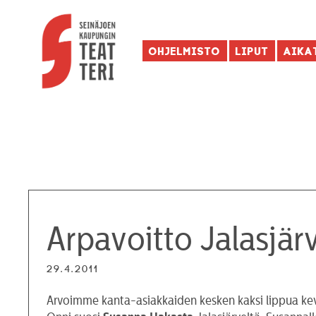
Ohjelmisto
Liput
Aika
Arpavoitto Jalasjärv
29.4.2011
Arvoimme kanta-asiakkaiden kesken kaksi lippua kevää