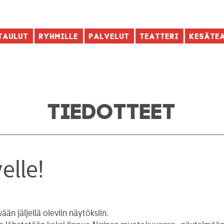
taulut
Ryhmille
Palvelut
Teatteri
Kesäte
TIEDOTTEET
elle!
n jäljellä oleviin näytöksiin.