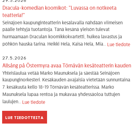
29.5.2026
Dracula-komedian koomikot: ”Luvassa on notkeeta
teatteria!”
Seinäjoen kaupunginteatterin kesälavalla nähdään viimeisen
päälle tehtyjä tuotantoja. Tänä kesänä yleisön tulevat
hurmaamaan Draculan koomikkokvartetti, huikea lavastus ja
pöhkön hauska tarina. Heikki Hela, Kaisa Hela, Mia...
Lue tiedote
27.5.2026
Allsång på Östermyra avaa Törnävän kesäteatterin kauden
Yhteislaulua vetää Marko Maunuksela ja säestää Seinäjoen
kaupunginorkesteri. Kesäkauden avajaisia vietetään sunnuntaina
7. kesäkuuta kello 18-19 Törnävän kesäteatterissa. Marko
Maunuksela lupaa rentoa ja mukavaa yhdessäoloa tuttujen
laulujen...
Lue tiedote
Lue tiedotteita