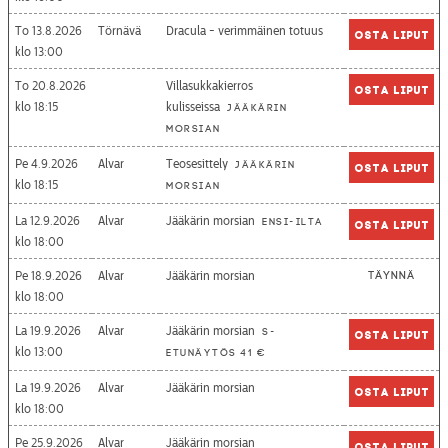
To 13.8.2026
Törnävä
Dracula - verimmäinen totuus
Osta liput
13:00
To 20.8.2026
Villasukkakierros
Osta liput
18:15
kulisseissa
Jääkärin
morsian
Pe 4.9.2026
Alvar
Teosesittely
Jääkärin
Osta liput
18:15
morsian
La 12.9.2026
Alvar
Jääkärin morsian
Ensi-ilta
Osta liput
18:00
Pe 18.9.2026
Alvar
Jääkärin morsian
Täynnä
18:00
La 19.9.2026
Alvar
Jääkärin morsian
S-
Osta liput
13:00
etunäytös 41 €
La 19.9.2026
Alvar
Jääkärin morsian
Osta liput
18:00
Pe 25.9.2026
Alvar
Jääkärin morsian
Osta liput