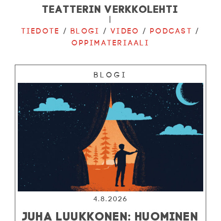
Teatterin verkkolehti
|
Tiedote
/
Blogi
/
Video
/
Podcast
/
Oppimateriaali
Blogi
4.8.2026
JUHA LUUKKONEN: HUOMINEN