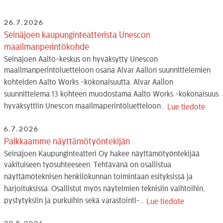
26.7.2026
Seinäjoen kaupunginteatterista Unescon
maailmanperintökohde
Seinäjoen Aalto-keskus on hyväksytty Unescon
maailmanperintöluetteloon osana Alvar Aallon suunnittelemien
kohteiden Aalto Works -kokonaisuutta. Alvar Aallon
suunnittelema 13 kohteen muodostama Aalto Works -kokonaisuus
hyväksyttiin Unescon maailmaperintöluetteloon...
Lue tiedote
6.7.2026
Palkkaamme näyttämötyöntekijän
Seinäjoen Kaupunginteatteri Oy hakee näyttämötyöntekijää
vakituiseen työsuhteeseen. Tehtävänä on osallistua
näyttämöteknisen henkilökunnan toimintaan esityksissä ja
harjoituksissa. Osallistut myös näytelmien teknisiin vaihtoihin,
pystytyksiin ja purkuihin sekä varastointi-...
Lue tiedote