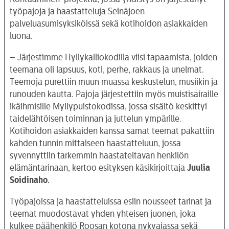
työpajoja ja haastatteluja Seinäjoen
palveluasumisyksiköissä sekä kotihoidon asiakkaiden
luona.
– Järjestimme Hyllykalliokodilla viisi tapaamista, joiden
teemana oli lapsuus, koti, perhe, rakkaus ja unelmat.
Teemoja purettiin muun muassa keskustelun, musiikin ja
runouden kautta. Pajoja järjestettiin myös muistisairaille
ikäihmisille Myllypuistokodissa, jossa sisältö keskittyi
taidelähtöisen toiminnan ja juttelun ympärille.
Kotihoidon asiakkaiden kanssa samat teemat pakattiin
kahden tunnin mittaiseen haastatteluun, jossa
syvennyttiin tarkemmin haastateltavan henkilön
elämäntarinaan, kertoo esityksen käsikirjoittaja
Juulia
Soidinaho.
Työpajoissa ja haastatteluissa esiin nousseet tarinat ja
teemat muodostavat yhden yhteisen juonen, joka
kulkee päähenkilö Roosan kotona nykyajassa sekä