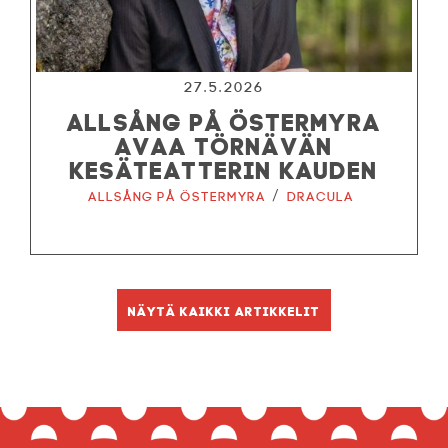
27.5.2026
ALLSÅNG PÅ ÖSTERMYRA
AVAA TÖRNÄVÄN
KESÄTEATTERIN KAUDEN
/
Allsång på Östermyra
Dracula
Näytä kaikki artikkelit