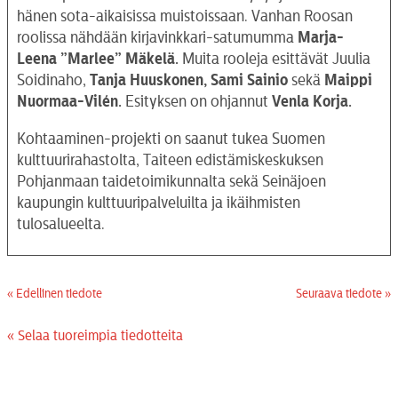
hänen sota-aikaisissa muistoissaan. Vanhan Roosan
roolissa nähdään kirjavinkkari-satumumma
Marja-
Leena ”Marlee” Mäkelä.
Muita rooleja esittävät Juulia
Soidinaho,
Tanja Huuskonen, Sami Sainio
sekä
Maippi
Nuormaa-Vilén.
Esityksen on ohjannut
Venla Korja.
Kohtaaminen-projekti on saanut tukea Suomen
kulttuurirahastolta, Taiteen edistämiskeskuksen
Pohjanmaan taidetoimikunnalta sekä Seinäjoen
kaupungin kulttuuripalveluilta ja ikäihmisten
tulosalueelta.
« Edellinen tiedote
Seuraava tiedote »
« Selaa tuoreimpia tiedotteita