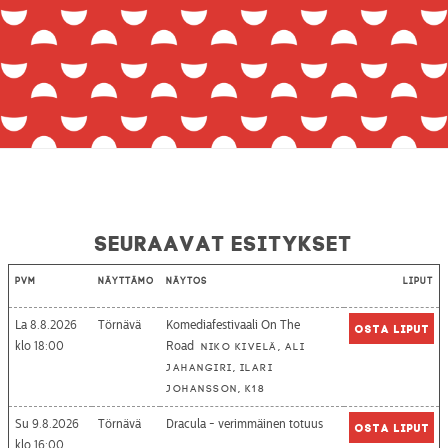
Seuraavat esitykset
Pvm
Näyttämö
Näytös
Liput
La 8.8.2026
Törnävä
Komediafestivaali On The
Osta liput
18:00
Road
Niko Kivelä, Ali
Jahangiri, Ilari
Johansson, K18
Su 9.8.2026
Törnävä
Dracula - verimmäinen totuus
Osta liput
16:00