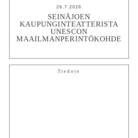
26.7.2026
SEINÄJOEN
KAUPUNGINTEATTERISTA
Tiedotteet
—
Medialle
UNESCON
Tietosuojalausunto
MAAILMANPERINTÖKOHDE
Tiedote