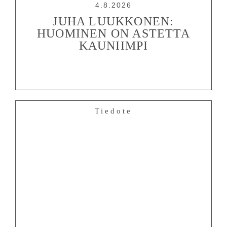
4.8.2026
JUHA LUUKKONEN:
HUOMINEN ON ASTETTA
KAUNIIMPI
OHJELMISTO
Tiedote
LIPUT
AIKATAULUT
RYHMILLE
PALVELUT
TEATTERI
KESÄTEATTERI
YHTEYS