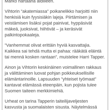
Marko hartaana äidilleen.
Vihtorin ”akatemiassa” poikanelikko harjoitti niin
henkisiä kuin fyysisiäkin lajeja. Piirtämisen ja
veistämisen lisäksi pojat painivat, hyppäsivät
mäkeä, juoksivat, hiihtivät – ja keräsivät
palkintopokaaleja.
”
Vanhemmat olivat erittäin hyviä kasvattajia.
Kaikkea sai tehdä mutta ei pahaa: rääkätä eläintä
tai mennä kosken rantaan
”, muistelee Harri Tapper.
Ainon ja Vihtorin keskinäinen voimallinen rakkaus
ja välittäminen luovat pohjan poikkeuksellisille
elämäntarinoille. Lapsuuden ”yhteiset työmaat”
kantavat elämässä eteenpäin, kun pojista tulee
Suomen taiteen merkkimiehiä.
Urheat
on tarina Tapperin taiteilijaveljesten
kasvusta ja suomalaisten sisusta. Näytelmässä