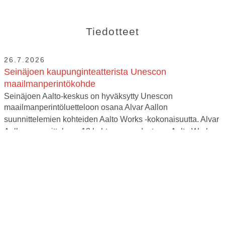
Tiedotteet
26.7.2026
Seinäjoen kaupunginteatterista Unescon
maailmanperintökohde
Seinäjoen Aalto-keskus on hyväksytty Unescon
maailmanperintöluetteloon osana Alvar Aallon
suunnittelemien kohteiden Aalto Works -kokonaisuutta. Alvar
Aallon suunnittelema 13 kohteen muodostama Aalto Works -
kokonaisuus hyväksyttiin Unescon
maailmaperintöluetteloon...
Lue tiedote
6.7.2026
Palkkaamme näyttämötyöntekijän
Seinäjoen Kaupunginteatteri Oy hakee näyttämötyöntekijää
vakituiseen työsuhteeseen. Tehtävänä on osallistua