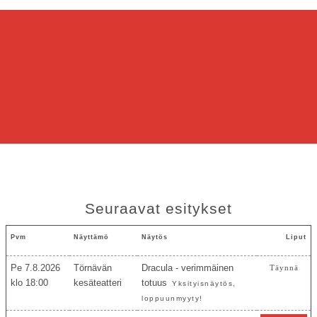
Seuraavat esitykset
Pvm
Näyttämö
Näytös
Liput
Pe 7.8.2026
Törnävän
Dracula - verimmäinen
Täynnä
18:00
kesäteatteri
totuus
Yksityisnäytös,
loppuunmyyty!