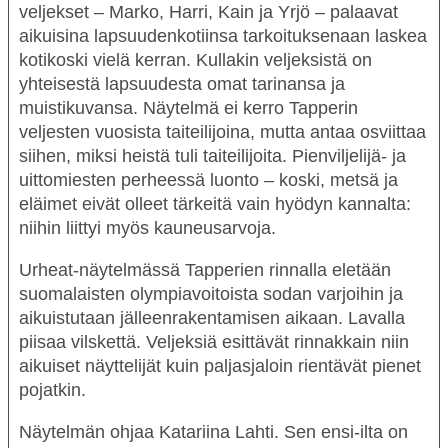
veljekset – Marko, Harri, Kain ja Yrjö – palaavat
aikuisina lapsuudenkotiinsa tarkoituksenaan laskea
kotikoski vielä kerran. Kullakin veljeksistä on
yhteisestä lapsuudesta omat tarinansa ja
muistikuvansa. Näytelmä ei kerro Tapperin
veljesten vuosista taiteilijoina, mutta antaa osviittaa
siihen, miksi heistä tuli taiteilijoita. Pienviljelijä- ja
uittomiesten perheessä luonto – koski, metsä ja
eläimet eivät olleet tärkeitä vain hyödyn kannalta:
niihin liittyi myös kauneusarvoja.
Urheat
-näytelmässä Tapperien rinnalla eletään
suomalaisten olympiavoitoista sodan varjoihin ja
aikuistutaan jälleenrakentamisen aikaan. Lavalla
piisaa vilskettä. Veljeksiä esittävät rinnakkain niin
aikuiset näyttelijät kuin paljasjaloin rientävät pienet
pojatkin.
Näytelmän ohjaa
Katariina Lahti
. Sen ensi-ilta on