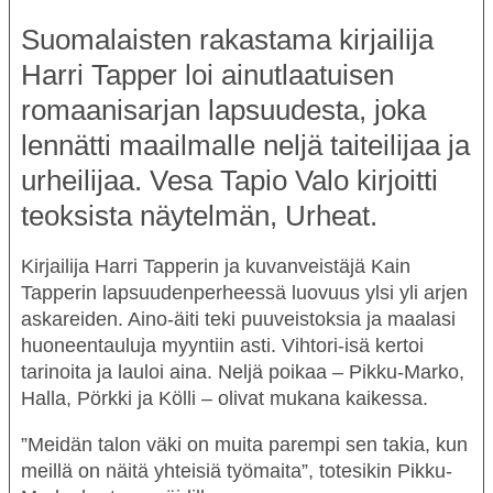
Suomalaisten rakastama kirjailija
Harri Tapper loi ainutlaatuisen
romaanisarjan lapsuudesta, joka
lennätti maailmalle neljä taiteilijaa ja
urheilijaa. Vesa Tapio Valo kirjoitti
teoksista näytelmän,
Urheat
.
Kirjailija
Harri Tapperin
ja kuvanveistäjä
Kain
Tapperin
lapsuudenperheessä luovuus ylsi yli arjen
askareiden. Aino-äiti teki puuveistoksia ja maalasi
huoneentauluja myyntiin asti. Vihtori-isä kertoi
tarinoita ja lauloi aina. Neljä poikaa – Pikku-Marko,
Halla, Pörkki ja Kölli – olivat mukana kaikessa.
”
Meidän talon väki on muita parempi sen takia, kun
meillä on näitä yhteisiä työmaita
”, totesikin Pikku-