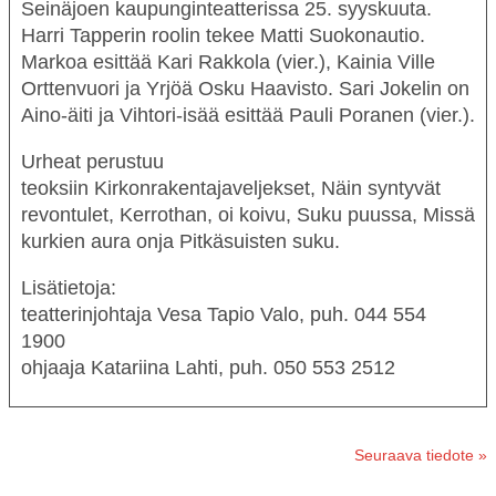
Seinäjoen kaupunginteatterissa 25. syyskuuta.
Harri Tapperin roolin tekee
Matti Suokonautio
.
Markoa esittää
Kari Rakkola
(vier.), Kainia
Ville
Orttenvuori
ja Yrjöä
Osku Haavisto
. Sari Jokelin on
Aino-äiti ja Vihtori-isää esittää
Pauli Poranen
(vier.).
Urheat
perustuu
teoksiin
Kirkonrakentajaveljekset
,
Näin syntyvät
revontulet
,
Kerrothan, oi koivu
,
Suku puussa
,
Missä
kurkien aura on
ja
Pitkäsuisten suku
.
Lisätietoja:
teatterinjohtaja Vesa Tapio Valo, puh. 044 554
1900
ohjaaja Katariina Lahti, puh. 050 553 2512
Seuraava tiedote »