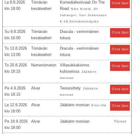
La 8.8.2026
Törnävän
Komediafestivaali On The
Osta liput
18:00
kesäteatteri
Road
Niko Kivelä, Ali
Jahangiri, Ilari Johansson
K-18 Anniskelunäytös
Su 9.8.2026
Törnävän
Dracula - verimmäinen
Osta liput
16:00
kesäteatteri
totuus
To 13.8.2026
Törnävän
Dracula - verimmäinen
Osta liput
13:00
kesäteatteri
totuus
To 20.8.2026
Numeroimaton
Villasukkakierros
Osta liput
18:15
kulisseissa
Jääkärin
morsian
Pe 4.9.2026
Alvar
Teosesittely
Jääkärin
Osta liput
18:15
morsian
La 12.9.2026
Alvar
Jääkärin morsian
Ensi-ilta
Osta liput
18:00
Pe 18.9.2026
Alvar
Jääkärin morsian
Täynnä
18:00