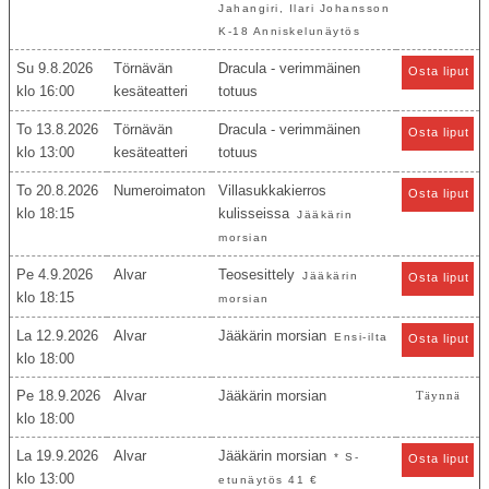
Jahangiri, Ilari Johansson
K-18 Anniskelunäytös
Su 9.8.2026
Törnävän
Dracula - verimmäinen
Osta liput
16:00
kesäteatteri
totuus
To 13.8.2026
Törnävän
Dracula - verimmäinen
Osta liput
13:00
kesäteatteri
totuus
To 20.8.2026
Numeroimaton
Villasukkakierros
Osta liput
18:15
kulisseissa
Jääkärin
morsian
Pe 4.9.2026
Alvar
Teosesittely
Jääkärin
Osta liput
18:15
morsian
La 12.9.2026
Alvar
Jääkärin morsian
Ensi-ilta
Osta liput
18:00
Pe 18.9.2026
Alvar
Jääkärin morsian
Täynnä
18:00
La 19.9.2026
Alvar
Jääkärin morsian
* S-
Osta liput
13:00
etunäytös 41 €