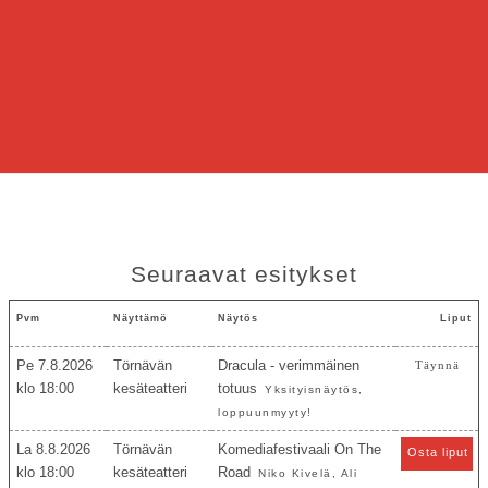
Seuraavat esitykset
Pvm
Näyttämö
Näytös
Liput
Pe 7.8.2026
Törnävän
Dracula - verimmäinen
Täynnä
18:00
kesäteatteri
totuus
Yksityisnäytös,
loppuunmyyty!
La 8.8.2026
Törnävän
Komediafestivaali On The
Osta liput
18:00
kesäteatteri
Road
Niko Kivelä, Ali