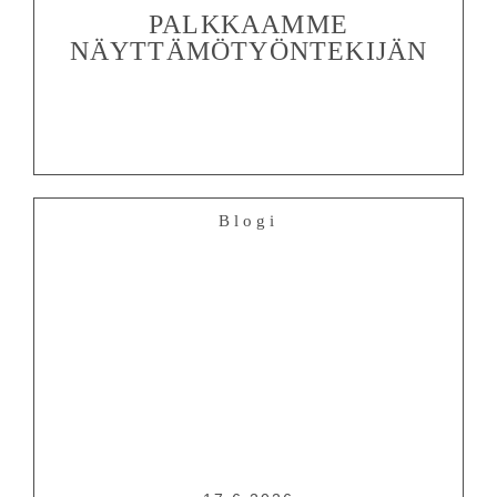
PALKKAAMME
NÄYTTÄMÖTYÖNTEKIJÄN
OHJELMISTO
LIPUT
AIKATAULUT
RYHMILLE
Blogi
PALVELUT
TEATTERI
KESÄTEATTERI
YHTEYS
Tiedotteet
—
Medialle