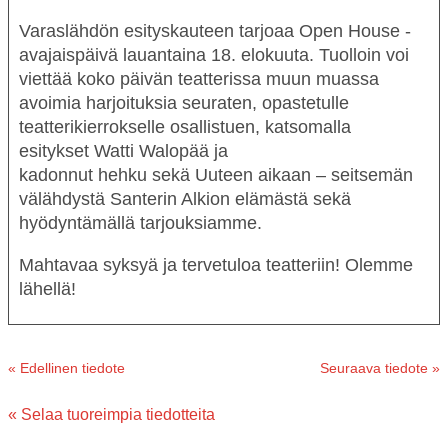
Varaslähdön esityskauteen tarjoaa
Open House -
avajaispäivä lauantaina 18. elokuuta
. Tuolloin voi
viettää koko päivän teatterissa muun muassa
avoimia harjoituksia seuraten, opastetulle
teatterikierrokselle osallistuen, katsomalla
esitykset
Watti Walopää
ja
kadonnut
hehku
sekä
Uuteen aikaan – seitsemän
välähdystä Santerin Alkion elämästä
sekä
hyödyntämällä tarjouksiamme.
Mahtavaa syksyä ja tervetuloa teatteriin! Olemme
lähellä!
« Edellinen tiedote
Seuraava tiedote »
« Selaa tuoreimpia tiedotteita