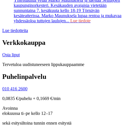
Yhteislaulua vetää Marko Maunuksela ja säestää Seinäjoen
kaupunginorkesteri. Kesäkauden avajaisia vietetään
sunnuntaina 7. kesäkuuta kello 18-19 Törnävän
kesäteatterissa. Marko Maunuksela lupaa rentoa ja mukavaa
yhdessäoloa tuttujen laulujen...
Lue tiedote
Lue tiedotteita
Verkkokauppa
Osta liput
Tervetuloa uudistuneeseen lippukauppaamme
Puhelinpalvelu
010 416 2600
0,0835 €/puhelu + 0,1669 €/min
Avoinna
elokuussa ti–pe kello 12–17
sekä esitysiltoina tunnin ennen esitystä