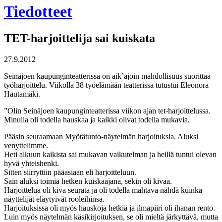
Tiedotteet
TET-harjoittelija sai kuiskata
27.9.2012
Seinäjoen kaupunginteatterissa on aik’ajoin mahdollisuus suorittaa
työharjoittelu. Viikolla 38 työelämään teatterissa tutustui Eleonora
Hautamäki.
”Olin Seinäjoen kaupunginteatterissa viikon ajan tet-harjoittelussa.
Minulla oli todella hauskaa ja kaikki olivat todella mukavia.
Pääsin seuraamaan Myötätunto-näytelmän harjoituksia. Aluksi
venyttelimme.
Heti alkuun kaikista sai mukavan vaikutelman ja heillä tuntui olevan
hyvä yhteishenki.
Sitten siirryttiin pääasiaan eli harjoitteluun.
Sain aluksi toimia hetken kuiskaajana, sekin oli kivaa.
Harjoittelua oli kiva seurata ja oli todella mahtava nähdä kuinka
näyttelijät eläytyivät rooleihinsa.
Harjoituksissa oli myös hauskoja hetkiä ja ilmapiiri oli ihanan rento.
Luin myös näytelmän käsikirjoituksen, se oli mieltä järkyttävä, mutta