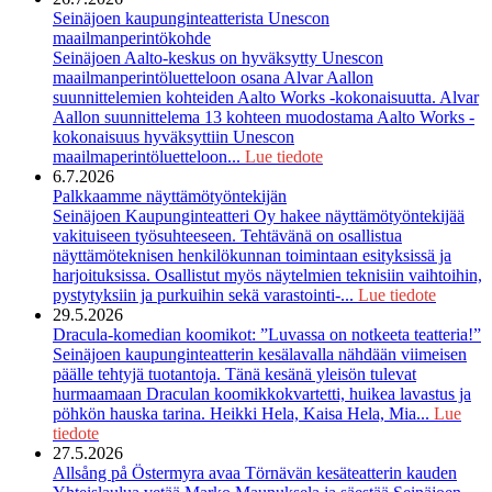
Seinäjoen kaupunginteatterista Unescon
maailmanperintökohde
Seinäjoen Aalto-keskus on hyväksytty Unescon
maailmanperintöluetteloon osana Alvar Aallon
suunnittelemien kohteiden Aalto Works -kokonaisuutta. Alvar
Aallon suunnittelema 13 kohteen muodostama Aalto Works -
kokonaisuus hyväksyttiin Unescon
maailmaperintöluetteloon...
Lue tiedote
6.7.2026
Palkkaamme näyttämötyöntekijän
Seinäjoen Kaupunginteatteri Oy hakee näyttämötyöntekijää
vakituiseen työsuhteeseen. Tehtävänä on osallistua
näyttämöteknisen henkilökunnan toimintaan esityksissä ja
harjoituksissa. Osallistut myös näytelmien teknisiin vaihtoihin,
pystytyksiin ja purkuihin sekä varastointi-...
Lue tiedote
29.5.2026
Dracula-komedian koomikot: ”Luvassa on notkeeta teatteria!”
Seinäjoen kaupunginteatterin kesälavalla nähdään viimeisen
päälle tehtyjä tuotantoja. Tänä kesänä yleisön tulevat
hurmaamaan Draculan koomikkokvartetti, huikea lavastus ja
pöhkön hauska tarina. Heikki Hela, Kaisa Hela, Mia...
Lue
tiedote
27.5.2026
Allsång på Östermyra avaa Törnävän kesäteatterin kauden