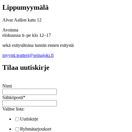
Lippumyymälä
Alvar Aallon katu 12
Avoinna
elokuussa ti–pe klo 12–17
sekä esitysiltoina tunnin ennen esitystä
myynti.teatteri@seinajoki.fi
Tilaa uutiskirje
Nimi
Sähköposti
*
Valitse lista:
Uutiskirje
Ryhmätarjoukset