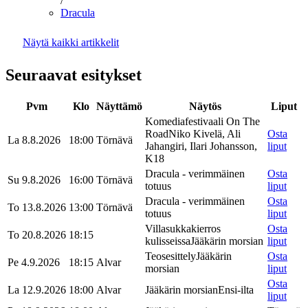
/
Dracula
Näytä kaikki artikkelit
Seuraavat esitykset
Pvm
Klo
Näyttämö
Näytös
Liput
Komediafestivaali On The
Road
Niko Kivelä, Ali
Osta
La 8.8.2026
18:00
Törnävä
Jahangiri, Ilari Johansson,
liput
K18
Dracula - verimmäinen
Osta
Su 9.8.2026
16:00
Törnävä
totuus
liput
Dracula - verimmäinen
Osta
To 13.8.2026
13:00
Törnävä
totuus
liput
Villasukkakierros
Osta
To 20.8.2026
18:15
kulisseissa
Jääkärin morsian
liput
Teosesittely
Jääkärin
Osta
Pe 4.9.2026
18:15
Alvar
morsian
liput
Osta
La 12.9.2026
18:00
Alvar
Jääkärin morsian
Ensi-ilta
liput