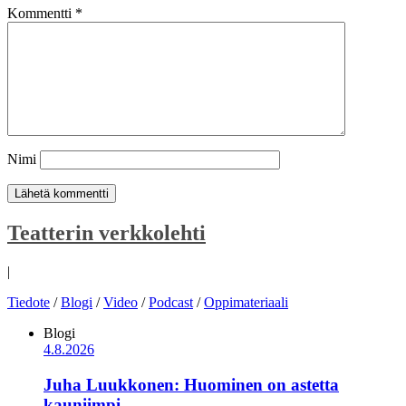
Kommentti
*
Nimi
Teatterin verkkolehti
|
Tiedote
/
Blogi
/
Video
/
Podcast
/
Oppimateriaali
Blogi
4.8.2026
Juha Luukkonen: Huominen on astetta
kauniimpi