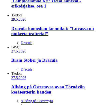
Lämpiöelämää 6.5: Yleisö äänessä -
erikoisjakso, osa 1
Tiedote
29.5.2026
Dracula-komedian koomikot: ”Luvassa on
notkeeta teatteria!”
Dracula
Blogi
27.5.2026
Bram Stoker ja Dracula
Dracula
Tiedote
27.5.2026
Allsång på Östermyra avaa Törnävän
kesäteatterin kauden
Allsång på Östermyra