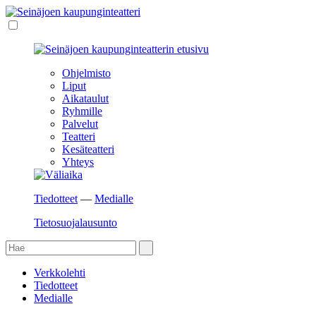
Ohjelmisto
Liput
Aikataulut
Ryhmille
Palvelut
Teatteri
Kesäteatteri
Yhteys
Tiedotteet
—
Medialle
Tietosuojalausunto
Verkkolehti
Tiedotteet
Medialle