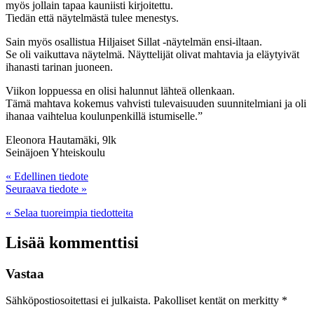
myös jollain tapaa kauniisti kirjoitettu.
Tiedän että näytelmästä tulee menestys.
Sain myös osallistua Hiljaiset Sillat -näytelmän ensi-iltaan.
Se oli vaikuttava näytelmä. Näyttelijät olivat mahtavia ja eläytyivät
ihanasti tarinan juoneen.
Viikon loppuessa en olisi halunnut lähteä ollenkaan.
Tämä mahtava kokemus vahvisti tulevaisuuden suunnitelmiani ja oli
ihanaa vaihtelua koulunpenkillä istumiselle.”
Eleonora Hautamäki, 9lk
Seinäjoen Yhteiskoulu
« Edellinen tiedote
Seuraava tiedote »
« Selaa tuoreimpia tiedotteita
Lisää kommenttisi
Vastaa
Sähköpostiosoitettasi ei julkaista.
Pakolliset kentät on merkitty
*