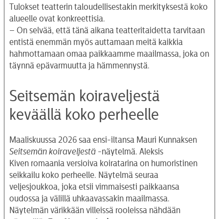
Tulokset teatterin taloudellisestakin merkityksestä koko
alueelle ovat konkreettisia.
– On selvää, että tänä aikana teatteritaidetta tarvitaan
entistä enemmän myös auttamaan meitä kaikkia
hahmottamaan omaa paikkaamme maailmassa, joka on
täynnä epävarmuutta ja hämmennystä.
Seitsemän koiraveljestä
keväällä koko perheelle
Maaliskuussa 2026 saa ensi-iltansa Mauri Kunnaksen
Seitsemän koiraveljestä
-näytelmä. Aleksis
Kiven romaania versioiva koiratarina on humoristinen
seikkailu koko perheelle. Näytelmä seuraa
veljesjoukkoa, joka etsii vimmaisesti paikkaansa
oudossa ja välillä uhkaavassakin maailmassa.
Näytelmän värikkään villeissä rooleissa nähdään