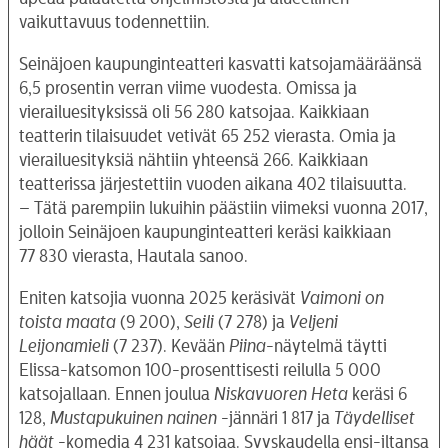
vaikuttavuus todennettiin.
Seinäjoen kaupunginteatteri kasvatti katsojamääräänsä
6,5 prosentin verran viime vuodesta. Omissa ja
vierailuesityksissä oli 56 280 katsojaa. Kaikkiaan
teatterin tilaisuudet vetivät 65 252 vierasta. Omia ja
vierailuesityksiä nähtiin yhteensä 266. Kaikkiaan
teatterissa järjestettiin vuoden aikana 402 tilaisuutta.
– Tätä parempiin lukuihin päästiin viimeksi vuonna 2017,
jolloin Seinäjoen kaupunginteatteri keräsi kaikkiaan
77 830 vierasta, Hautala sanoo.
Eniten katsojia vuonna 2025 keräsivät
Vaimoni on
toista maata
(9 200),
Seili
(7 278) ja
Veljeni
Leijonamieli
(7 237). Kevään
Piina
-näytelmä täytti
Elissa-katsomon 100-prosenttisesti reilulla 5 000
katsojallaan. Ennen joulua
Niskavuoren Heta
keräsi 6
128,
Mustapukuinen nainen
-jännäri 1 817 ja
Täydelliset
häät
-komedia 4 231 katsojaa. Syyskaudella ensi-iltansa