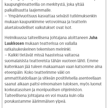
kaupunginteatterilla on merkitystä, joka yltää
paikallisuutta laajemmalle.
– Ympärivuotisuus kasvattaa selvästi tutkimuksenkin
mukaan kaupunkimme vetovoimaa ja teatterin
aluetaloudelliset vaikutukset ovat isot.
Helmikuussa taiteellisena johtajana aloittaneen
Juha
Luukkosen
mukaan teatterissa on vallalla
ratkaisukeskeinen tekemisen meininki.
– Kaikki tietävät missä haasteissa valtaosa
suomalaisista teattereista tähän vuoteen lähti. Emme
kuitenkaan jää tuleen makaamaan vaan katsomme aina
eteenpäin: Koko teatterimme väki on
ammattitaidollaan ja sitkeän positiivisella asenteellaan
saanut aikaan paitsi erinomaisen tuloksen, myös luonut
korkeatasoisen ja monipuolisen ohjelmiston.
Taiteellisena johtajana en voi muuta kuin olla
porukastamme äärimmäisen ylpeä.