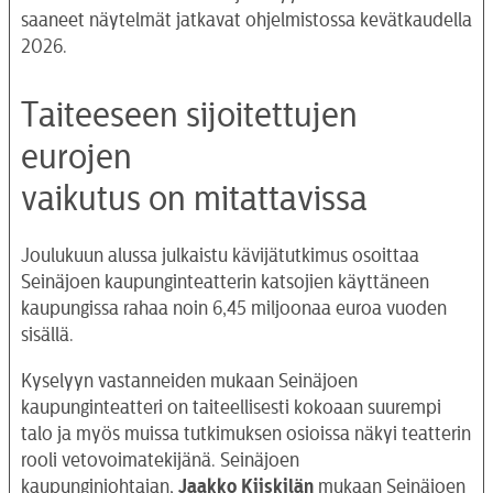
saaneet näytelmät jatkavat ohjelmistossa kevätkaudella
2026.
Taiteeseen sijoitettujen
eurojen
vaikutus on mitattavissa
Joulukuun alussa julkaistu kävijätutkimus osoittaa
Seinäjoen kaupunginteatterin katsojien käyttäneen
kaupungissa rahaa noin 6,45 miljoonaa euroa vuoden
sisällä.
Kyselyyn vastanneiden mukaan Seinäjoen
kaupunginteatteri on taiteellisesti kokoaan suurempi
talo ja myös muissa tutkimuksen osioissa näkyi teatterin
rooli vetovoimatekijänä. Seinäjoen
kaupunginjohtajan,
Jaakko Kiiskilän
mukaan Seinäjoen