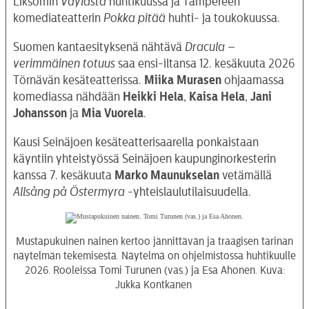
Liksomin
Väylästä
huhtikuussa ja Tampereen
komediateatterin
Pokka pitää
huhti- ja toukokuussa.
Suomen kantaesityksenä nähtävä
Dracula –
verimmäinen totuus
saa ensi-iltansa 12. kesäkuuta 2026
Törnävän kesäteatterissa.
Miika Murasen
ohjaamassa
komediassa nähdään
Heikki Hela
,
Kaisa Hela
,
Jani
Johansson
ja
Mia Vuorela
.
Kausi Seinäjoen kesäteatterisaarella ponkaistaan
käyntiin yhteistyössä Seinäjoen kaupunginorkesterin
kanssa 7. kesäkuuta
Marko Maunukselan
vetämällä
Allsång på Östermyra
-yhteislaulutilaisuudella.
Mustapukuinen nainen kertoo jännittävän ja traagisen tarinan
näytelmän tekemisestä. Näytelmä on ohjelmistossa huhtikuulle
2026. Rooleissa Tomi Turunen (vas.) ja Esa Ahonen. Kuva:
Jukka Kontkanen