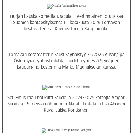
Hurjan hauska komedia Dracula – verimmäinen totuus saa
Suomen kantaesityksensä 12. kesäkuuta 2026 Törnävän
kesäteatterissa. Kuvitus: Emilia Kaupinmäki
Törnävän kesäteatterin kausi käynnistyy 7.6.2026 Allsång på
Östermyra -yhteislaulutilaisuudella yhdessä Seinäjoen
kaupunginorkesterin ja Marko Maunukselan kanssa.
Seili-musikaali houkutti kaudella 2024-2025 katsojia ympäri
Suomea. Rooleissa nähtiin mm. Natalil Lintala ja Esa Ahonen.
Kuva: Jukka Kontkanen