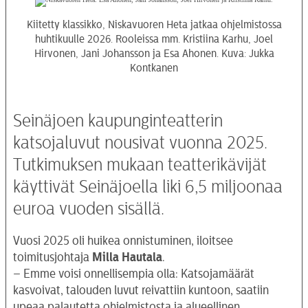
Kiitetty klassikko, Niskavuoren Heta jatkaa ohjelmistossa
huhtikuulle 2026. Rooleissa mm. Kristiina Karhu, Joel
Hirvonen, Jani Johansson ja Esa Ahonen. Kuva: Jukka
Kontkanen
Seinäjoen kaupunginteatterin
katsojaluvut nousivat vuonna 2025.
Tutkimuksen mukaan teatterikävijät
käyttivät Seinäjoella liki 6,5 miljoonaa
euroa vuoden sisällä.
Vuosi 2025 oli huikea onnistuminen, iloitsee
toimitusjohtaja
Milla Hautala
.
– Emme voisi onnellisempia olla: Katsojamäärät
kasvoivat, talouden luvut reivattiin kuntoon, saatiin
upeaa palautetta ohjelmistosta ja alueellinen