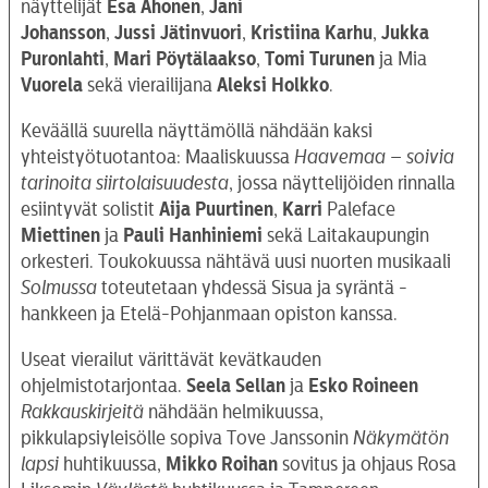
näyttelijät
Esa
Ahonen
,
Jani
Johansson
,
Jussi
Jätinvuori
,
Kristiina Karhu
,
Jukka
Puronlahti
,
Mari Pöytälaakso
,
Tomi Turunen
ja Mia
Vuorela
sekä vierailijana
Aleksi Holkko
.
Keväällä suurella näyttämöllä nähdään kaksi
yhteistyötuotantoa: Maaliskuussa
Haavemaa – soivia
tarinoita siirtolaisuudesta
, jossa näyttelijöiden rinnalla
esiintyvät solistit
Aija Puurtinen
,
Karri
Paleface
Miettinen
ja
Pauli
Hanhiniemi
sekä Laitakaupungin
orkesteri. Toukokuussa nähtävä uusi nuorten musikaali
Solmussa
toteutetaan yhdessä Sisua ja syräntä -
hankkeen ja Etelä-Pohjanmaan opiston kanssa.
Useat vierailut värittävät kevätkauden
ohjelmistotarjontaa.
Seela Sellan
ja
Esko Roineen
Rakkauskirjeitä
nähdään helmikuussa,
pikkulapsiyleisölle sopiva Tove Janssonin
Näkymätön
lapsi
huhtikuussa,
Mikko Roihan
sovitus ja ohjaus Rosa