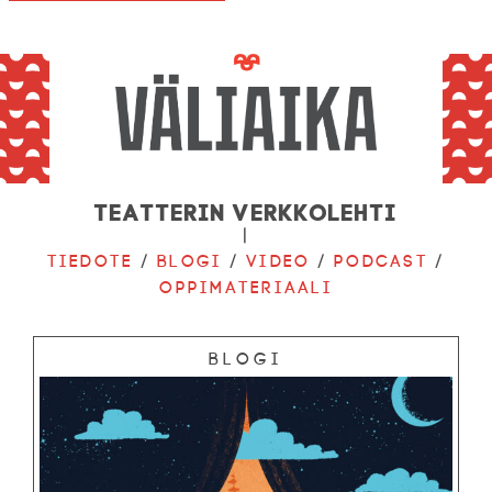
Teatterin verkkolehti
|
Tiedote
/
Blogi
/
Video
/
Podcast
/
Oppimateriaali
Blogi