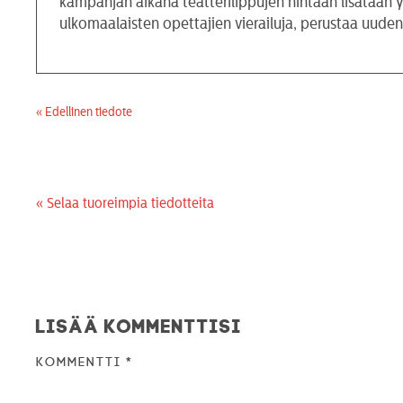
kampanjan aikana teatterilippujen hintaan lisätään y
ulkomaalaisten opettajien vierailuja, perustaa uuden
« Edellinen tiedote
« Selaa tuoreimpia tiedotteita
Lisää kommenttisi
Kommentti
*