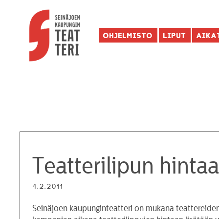
Ohjelmisto
Liput
Aika
Teatterilipun hinta
4.2.2011
Seinäjoen kaupunginteatteri on mukana teattereiden