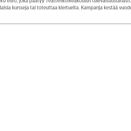
ksi euro, joka päätyy Teatterikorkeakoulun tulevaisuusrahasto
laisia kursseja tai toteuttaa kiertueita. Kampanja kestää vuod