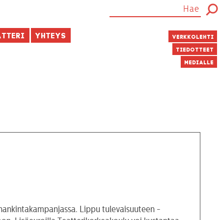
atteri
Yhteys
Verkkolehti
Tiedotteet
Medialle
nhankintakampanjassa. Lippu tulevaisuuteen -