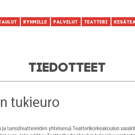
taulut
Ryhmille
Palvelut
Teatteri
Kesäte
TIEDOTTEET
an tukieuro
 ja tanssiteattereiden yhteisessä Teatterikorkeakoulun varai