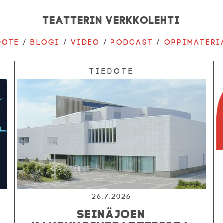
Teatterin verkkolehti
|
dote
/
Blogi
/
Video
/
Podcast
/
Oppimateri
Tiedote
26.7.2026
N
SEINÄJOEN