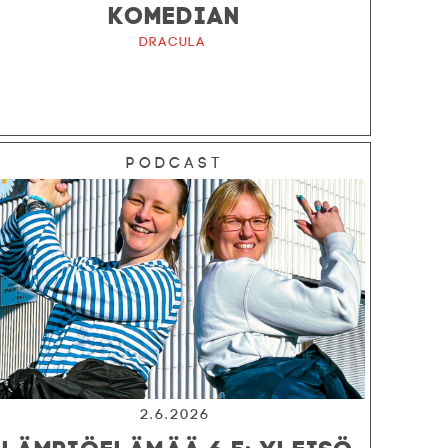
KOMEDIAN
Dracula
Podcast
2.6.2026
LÄMPIÖELÄMÄÄ 6.5: YLEISÖ