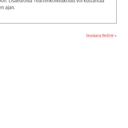
on. Lisäeuroilla Teatterikorkeakoulu voi kustantaa
en ajan.
Seuraava tiedote »