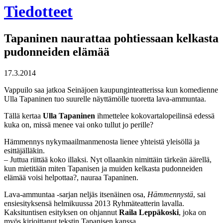
Tiedotteet
Tapaninen naurattaa pohtiessaan kelkasta
pudonneiden elämää
17.3.2014
Vappuilo saa jatkoa Seinäjoen kaupunginteatterissa kun komedienne
Ulla Tapaninen tuo suurelle näyttämölle tuoretta lava-ammuntaa.
Tällä kertaa
Ulla Tapaninen
ihmettelee kokovartalopeilinsä edessä
kuka on, missä menee vai onko tullut jo perille?
Hämmennys nykymaailmanmenosta lienee yhteistä yleisöllä ja
esittäjälläkin.
– Juttua riittää koko illaksi. Nyt ollaankin nimittäin tärkeän äärellä,
kun mietitään miten Tapanisen ja muiden kelkasta pudonneiden
elämää voisi helpottaa?, nauraa Tapaninen.
Lava-ammuntaa -sarjan neljäs itsenäinen osa,
Hämmennystä
, sai
ensiesityksensä helmikuussa 2013 Ryhmäteatterin lavalla.
Kaksituntisen esityksen on ohjannut
Raila Leppäkoski
, joka on
myös kirjoittanut tekstin Tapanisen kanssa.