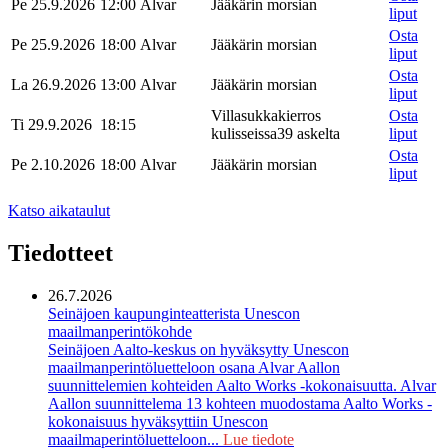
Pe 25.9.2026
12:00
Alvar
Jääkärin morsian
liput
Osta
Pe 25.9.2026
18:00
Alvar
Jääkärin morsian
liput
Osta
La 26.9.2026
13:00
Alvar
Jääkärin morsian
liput
Villasukkakierros
Osta
Ti 29.9.2026
18:15
kulisseissa
39 askelta
liput
Osta
Pe 2.10.2026
18:00
Alvar
Jääkärin morsian
liput
Katso aikataulut
Tiedotteet
26.7.2026
Seinäjoen kaupunginteatterista Unescon
maailmanperintökohde
Seinäjoen Aalto-keskus on hyväksytty Unescon
maailmanperintöluetteloon osana Alvar Aallon
suunnittelemien kohteiden Aalto Works -kokonaisuutta. Alvar
Aallon suunnittelema 13 kohteen muodostama Aalto Works -
kokonaisuus hyväksyttiin Unescon
maailmaperintöluetteloon...
Lue tiedote