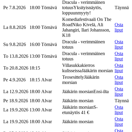
Dracula - verimmäinen
Pe 7.8.2026
18:00
Törnävä
totuus
Yksityisnäytös,
Täynnä
loppuunmyyty!
Komediafestivaali On The
Road
Niko Kivelä, Ali
Osta
La 8.8.2026
18:00
Törnävä
Jahangiri, Ilari Johansson,
liput
K18
Dracula - verimmäinen
Osta
Su 9.8.2026
16:00
Törnävä
totuus
liput
Dracula - verimmäinen
Osta
To 13.8.2026
13:00
Törnävä
totuus
liput
Villasukkakierros
Osta
To 20.8.2026
18:15
kulisseissa
Jääkärin morsian
liput
Teosesittely
Jääkärin
Osta
Pe 4.9.2026
18:15
Alvar
morsian
liput
Osta
La 12.9.2026
18:00
Alvar
Jääkärin morsian
Ensi-ilta
liput
Pe 18.9.2026
18:00
Alvar
Jääkärin morsian
Täynnä
Jääkärin morsian
S-
Osta
La 19.9.2026
13:00
Alvar
etunäytös 41 €
liput
Osta
La 19.9.2026
18:00
Alvar
Jääkärin morsian
liput
Osta