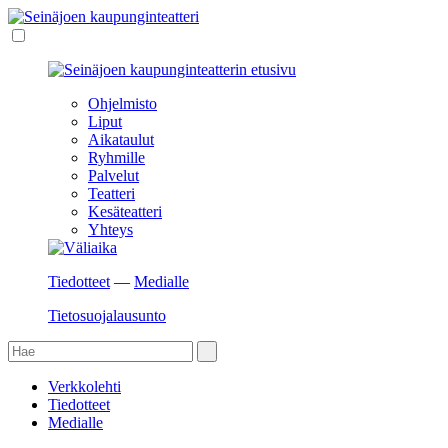
Ohjelmisto
Liput
Aikataulut
Ryhmille
Palvelut
Teatteri
Kesäteatteri
Yhteys
Tiedotteet
—
Medialle
Tietosuojalausunto
Verkkolehti
Tiedotteet
Medialle