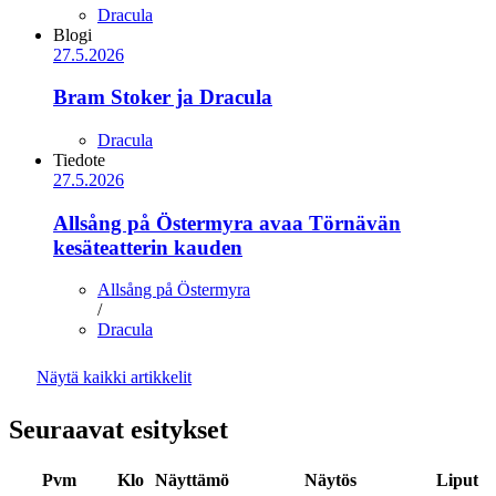
Dracula
Blogi
27.5.2026
Bram Stoker ja Dracula
Dracula
Tiedote
27.5.2026
Allsång på Östermyra avaa Törnävän
kesäteatterin kauden
Allsång på Östermyra
/
Dracula
Näytä kaikki artikkelit
Seuraavat esitykset
Pvm
Klo
Näyttämö
Näytös
Liput