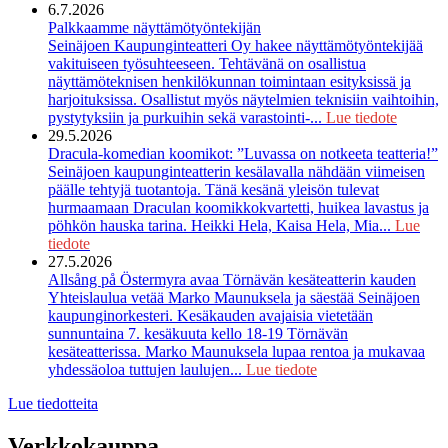
6.7.2026
Palkkaamme näyttämötyöntekijän
Seinäjoen Kaupunginteatteri Oy hakee näyttämötyöntekijää
vakituiseen työsuhteeseen. Tehtävänä on osallistua
näyttämöteknisen henkilökunnan toimintaan esityksissä ja
harjoituksissa. Osallistut myös näytelmien teknisiin vaihtoihin,
pystytyksiin ja purkuihin sekä varastointi-...
Lue tiedote
29.5.2026
Dracula-komedian koomikot: ”Luvassa on notkeeta teatteria!”
Seinäjoen kaupunginteatterin kesälavalla nähdään viimeisen
päälle tehtyjä tuotantoja. Tänä kesänä yleisön tulevat
hurmaamaan Draculan koomikkokvartetti, huikea lavastus ja
pöhkön hauska tarina. Heikki Hela, Kaisa Hela, Mia...
Lue
tiedote
27.5.2026
Allsång på Östermyra avaa Törnävän kesäteatterin kauden
Yhteislaulua vetää Marko Maunuksela ja säestää Seinäjoen
kaupunginorkesteri. Kesäkauden avajaisia vietetään
sunnuntaina 7. kesäkuuta kello 18-19 Törnävän
kesäteatterissa. Marko Maunuksela lupaa rentoa ja mukavaa
yhdessäoloa tuttujen laulujen...
Lue tiedote
Lue tiedotteita
Verkkokauppa