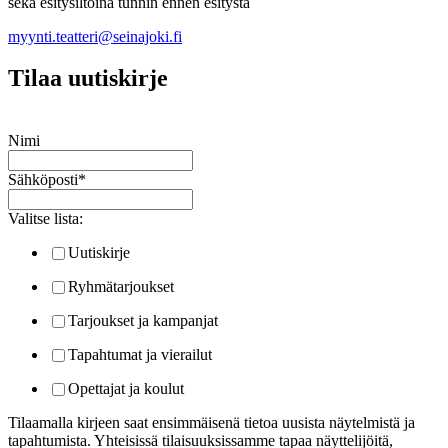
sekä esitysiltoina tunnin ennen esitystä
myynti.teatteri@seinajoki.fi
Tilaa uutiskirje
Nimi
Sähköposti
*
Valitse lista:
Uutiskirje
Ryhmätarjoukset
Tarjoukset ja kampanjat
Tapahtumat ja vierailut
Opettajat ja koulut
Tilaamalla kirjeen saat ensimmäisenä tietoa uusista näytelmistä ja
tapahtumista. Yhteisissä tilaisuuksissamme tapaa näyttelijöitä,