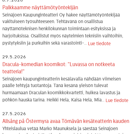
6.7.2026
Palkkaamme näyttämötyöntekijän
Seinäjoen Kaupunginteatteri Oy hakee näyttämötyöntekijää
vakituiseen työsuhteeseen. Tehtävänä on osallistua
näyttämöteknisen henkilökunnan toimintaan esityksissä ja
harjoituksissa. Osallistut myös näytelmien teknisiin vaihtoihin,
pystytyksiin ja purkuihin sekä varastointi-...
Lue tiedote
29.5.2026
Dracula-komedian koomikot: ”Luvassa on notkeeta
teatteria!”
Seinäjoen kaupunginteatterin kesälavalla nähdään viimeisen
päälle tehtyjä tuotantoja. Tänä kesänä yleisön tulevat
hurmaamaan Draculan koomikkokvartetti, huikea lavastus ja
pöhkön hauska tarina. Heikki Hela, Kaisa Hela, Mia...
Lue tiedote
27.5.2026
Allsång på Östermyra avaa Törnävän kesäteatterin kauden
Yhteislaulua vetää Marko Maunuksela ja säestää Seinäjoen