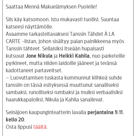
Saattaa Mennä Makuelämyksen Puolelle!
Siis käy katsomoon. Istu mukavasti tuoliisi. Suuntaa
katseesi näyttämölle.
Avaamme tarkasteltavaksesi Tanssin Tähdet À LA
CARTE -listan, johon sisältyy palan painikkeena myös
Tanssin tähteet. Sellaisiksi itseään hupaisasti
kutsuvat
Jone Nikula
ja
Heikki Kahila
, nuo parketeille
pyrkineet, mutta niiden laidoille jääneet ja teränsä
kadottaneet partaveitset.
– Luovuttamisen tuskasta kummunnut kiihkeä suhde
tanssiin on tässä esityksessä muuttunut sanalliseksi
sambaksi, runolliseksi rumbaksi ja muiksi verbaalisiksi
haarukkapaloiksi, Nikula ja Kahila sanailevat.
Seinäjoen kaupunginteatterin lavalla
perjantaina 9.11.
kello 20
.
Osta lippusi
täältä
.