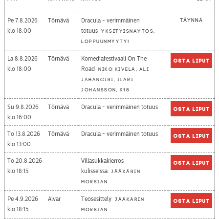
Pe 7.8.2026
Törnävä
Dracula - verimmäinen
Täynnä
18:00
totuus
Yksityisnäytös,
loppuunmyyty!
La 8.8.2026
Törnävä
Komediafestivaali On The
Osta liput
18:00
Road
Niko Kivelä, Ali
Jahangiri, Ilari
Johansson, K18
Su 9.8.2026
Törnävä
Dracula - verimmäinen totuus
Osta liput
16:00
To 13.8.2026
Törnävä
Dracula - verimmäinen totuus
Osta liput
13:00
To 20.8.2026
Villasukkakierros
Osta liput
18:15
kulisseissa
Jääkärin
morsian
Pe 4.9.2026
Alvar
Teosesittely
Jääkärin
Osta liput
18:15
morsian