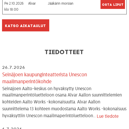
Pe 2.10.2026
Alvar
Jääkärin morsian
Osta liput
18:00
Katso aikataulut
Tiedotteet
26.7.2026
Seinäjoen kaupunginteatterista Unescon
maailmanperintökohde
Seinäjoen Aalto-keskus on hyväksytty Unescon
maailmanperintöluetteloon osana Alvar Aallon suunnittelemien
kohteiden Aalto Works -kokonaisuutta. Alvar Aallon
suunnittelema 13 kohteen muodostama Aalto Works -kokonaisuus
hyväksyttiin Unescon maailmaperintöluetteloon...
Lue tiedote