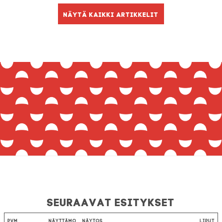
Näytä kaikki artikkelit
Seuraavat esitykset
Pvm
Näyttämö
Näytös
Liput