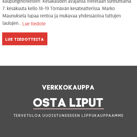
kaupunginorkesteri. Kesäkauden avajaisia vietetään sunnuntaina
7. kesäkuuta kello 18-19 Törnävän kesäteatterissa. Marko
Maunuksela lupaa rentoa ja mukavaa yhdessäoloa tuttujen
laulujen...
Lue tiedote
Lue tiedotteita
Verkkokauppa
OSTA LIPUT
Tervetuloa uudistuneeseen lippukauppaamme