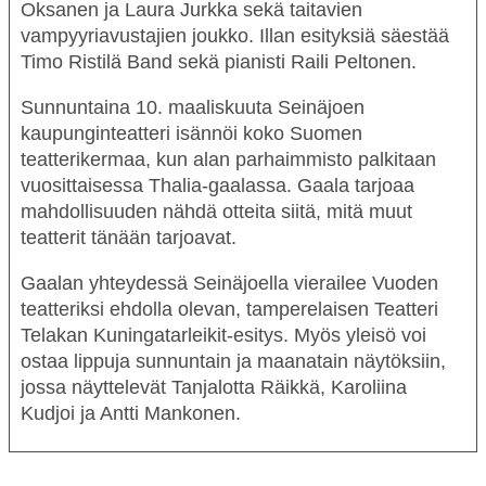
Oksanen ja Laura Jurkka sekä taitavien
vampyyriavustajien joukko. Illan esityksiä säestää
Timo Ristilä Band sekä pianisti Raili Peltonen.
Sunnuntaina 10. maaliskuuta Seinäjoen
kaupunginteatteri isännöi koko Suomen
teatterikermaa, kun alan parhaimmisto palkitaan
vuosittaisessa Thalia-gaalassa. Gaala tarjoaa
mahdollisuuden nähdä otteita siitä, mitä muut
teatterit tänään tarjoavat.
Gaalan yhteydessä Seinäjoella vierailee Vuoden
teatteriksi ehdolla olevan, tamperelaisen Teatteri
Telakan Kuningatarleikit-esitys. Myös yleisö voi
ostaa lippuja sunnuntain ja maanatain näytöksiin,
jossa näyttelevät Tanjalotta Räikkä, Karoliina
Kudjoi ja Antti Mankonen.