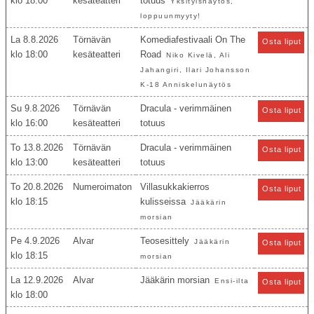
18:00
kesäteatteri
totuus
Yksityisnäytös,
loppuunmyyty!
La 8.8.2026
Törnävän
Komediafestivaali On The
Osta liput
18:00
kesäteatteri
Road
Niko Kivelä, Ali
Jahangiri, Ilari Johansson
K-18 Anniskelunäytös
Su 9.8.2026
Törnävän
Dracula - verimmäinen
Osta liput
16:00
kesäteatteri
totuus
To 13.8.2026
Törnävän
Dracula - verimmäinen
Osta liput
13:00
kesäteatteri
totuus
To 20.8.2026
Numeroimaton
Villasukkakierros
Osta liput
18:15
kulisseissa
Jääkärin
morsian
Pe 4.9.2026
Alvar
Teosesittely
Jääkärin
Osta liput
18:15
morsian
La 12.9.2026
Alvar
Jääkärin morsian
Ensi-ilta
Osta liput
18:00