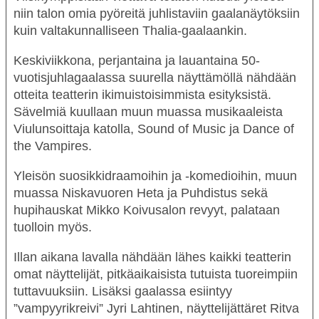
niin talon omia pyöreitä juhlistaviin gaalanäytöksiin
kuin valtakunnalliseen Thalia-gaalaankin.
Keskiviikkona, perjantaina ja lauantaina 50-
vuotisjuhlagaalassa suurella näyttämöllä nähdään
otteita teatterin ikimuistoisimmista esityksistä.
Sävelmiä kuullaan muun muassa musikaaleista
Viulunsoittaja katolla, Sound of Music ja Dance of
the Vampires.
Yleisön suosikkidraamoihin ja -komedioihin, muun
muassa Niskavuoren Heta ja Puhdistus sekä
hupihauskat Mikko Koivusalon revyyt, palataan
tuolloin myös.
Illan aikana lavalla nähdään lähes kaikki teatterin
omat näyttelijät, pitkäaikaisista tutuista tuoreimpiin
tuttavuuksiin. Lisäksi gaalassa esiintyy
”vampyyrikreivi” Jyri Lahtinen, näyttelijättäret Ritva