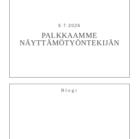
PALVELUT
TEATTERI
KESÄTEATTERI
6.7.2026
YHTEYS
PALKKAAMME
NÄYTTÄMÖTYÖNTEKIJÄN
Tiedotteet
—
Medialle
Tietosuojalausunto
Blogi