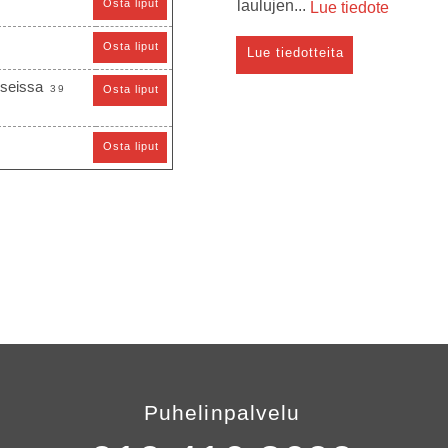
Osta liput
laulujen...
Lue tiedote
Osta liput
Lue tiedotteita
sseissa
39
Osta liput
Osta liput
Puhelinpalvelu