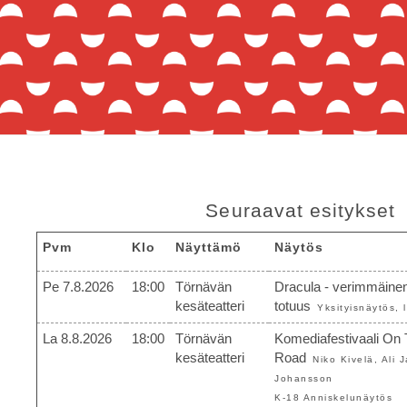
Seuraavat esitykset
Pvm
Klo
Näyttämö
Näytös
Pe 7.8.2026
18:00
Törnävän
Dracula - verimmäine
kesäteatteri
totuus
Yksityisnäytös,
La 8.8.2026
18:00
Törnävän
Komediafestivaali On
kesäteatteri
Road
Niko Kivelä, Ali J
Johansson
K-18 Anniskelunäytös