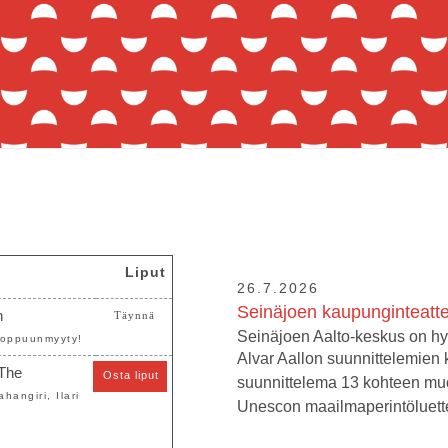
Liput
26.7.2026
Seinäjoen kaupunginteatt
n
Täynnä
Seinäjoen Aalto-keskus on h
 loppuunmyyty!
Alvar Aallon suunnittelemien 
 The
Osta liput
suunnittelema 13 kohteen mu
ahangiri, Ilari
Unescon maailmaperintöluette