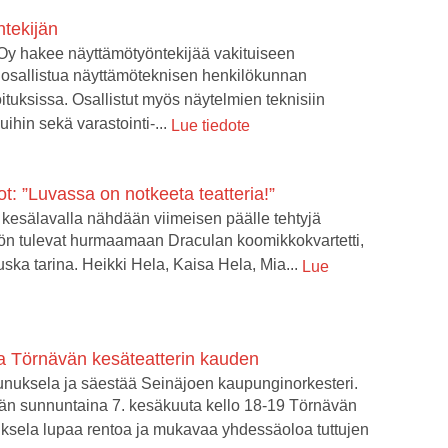
tekijän
Oy hakee näyttämötyöntekijää vakituiseen
osallistua näyttämöteknisen henkilökunnan
oituksissa. Osallistut myös näytelmien teknisiin
uihin sekä varastointi-...
Lue tiedote
: ”Luvassa on notkeeta teatteria!”
kesälavalla nähdään viimeisen päälle tehtyjä
sön tulevat hurmaamaan Draculan koomikkokvartetti,
ska tarina. Heikki Hela, Kaisa Hela, Mia...
Lue
a Törnävän kesäteatterin kauden
nuksela ja säestää Seinäjoen kaupunginorkesteri.
än sunnuntaina 7. kesäkuuta kello 18-19 Törnävän
ksela lupaa rentoa ja mukavaa yhdessäoloa tuttujen