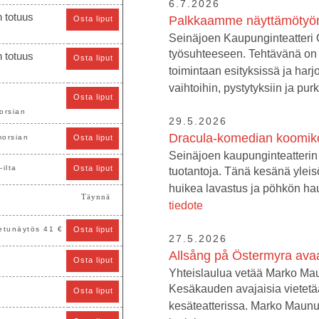
6.7.2026
 totuus
Palkkaamme näyttämötyön
Osta liput
Seinäjoen Kaupunginteatteri 
työsuhteeseen. Tehtävänä on 
 totuus
Osta liput
toimintaan esityksissä ja harj
vaihtoihin, pystytyksiin ja purk
Osta liput
orsian
29.5.2026
Dracula-komedian koomikot
morsian
Osta liput
Seinäjoen kaupunginteatterin 
-ilta
Osta liput
tuotantoja. Tänä kesänä ylei
huikea lavastus ja pöhkön hau
Täynnä
tiedote
etunäytös 41 €
Osta liput
27.5.2026
Allsång på Östermyra ava
Osta liput
Yhteislaulua vetää Marko Mau
Kesäkauden avajaisia vietetä
Osta liput
kesäteatterissa. Marko Maunu