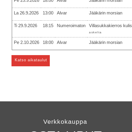
Pe 25.9.2026
18:00
Alvar
Jääkärin morsian
La 26.9.2026
13:00
Alvar
Jääkärin morsian
Ti 29.9.2026
18:15
Numeroimaton
Villasukkakierros kuli
askelta
Pe 2.10.2026
18:00
Alvar
Jääkärin morsian
Katso aikataulut
Verkkokauppa