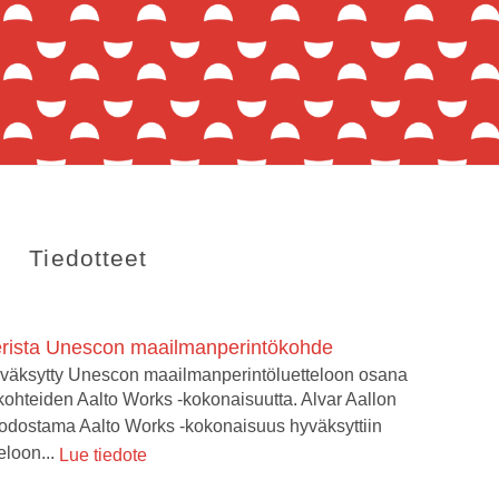
Tiedotteet
erista Unescon maailmanperintökohde
yväksytty Unescon maailmanperintöluetteloon osana
kohteiden Aalto Works -kokonaisuutta. Alvar Aallon
odostama Aalto Works -kokonaisuus hyväksyttiin
loon...
Lue tiedote