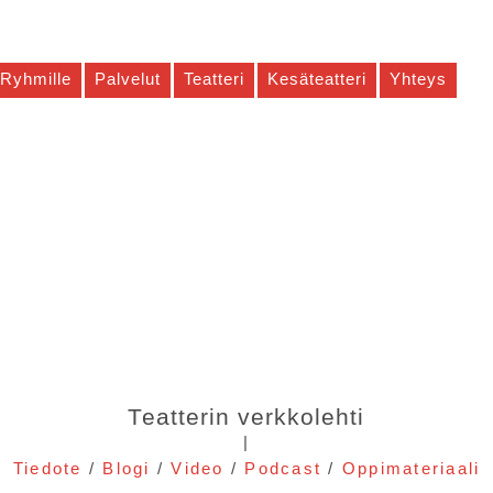
Ryhmille
Palvelut
Teatteri
Kesäteatteri
Yhteys
Teatterin verkkolehti
|
Tiedote
/
Blogi
/
Video
/
Podcast
/
Oppimateriaali