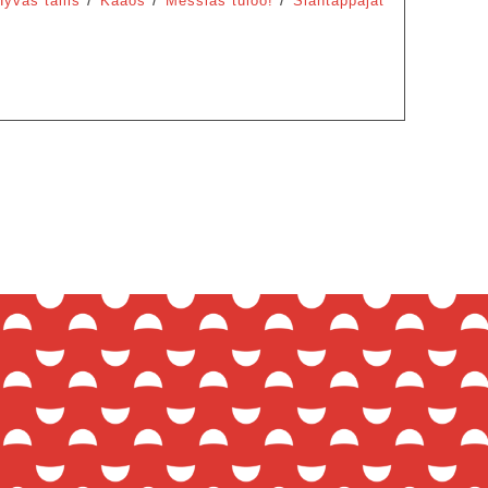
Hyväs tällis
Kaaos
Messias tuloo!
Siantappajat