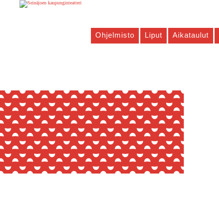
Ohjelmisto
Liput
Aikataulut