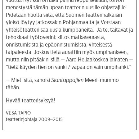
vuotta. Nyt kun on aika panna reppu selkään, toivon
menestystä tämän upean teatterin uusille ohjastajille.
Pidetään huolta siitä, että Suomen teatterinälkäisin
yleisö löytyy jatkossakin Pohjanmaalta ja Verstaan
yhteisöteatteri saa uusia kumppaneita. Ja te, taitavat ja
tehokkaat työtoverini: kiitos matkaseurasta,
onnistumisista ja epäonnistumisista, yhteisestä
taipaleesta. Joskus tietä aurattiin myös umpihankeen,
mutta niin pitääkin, sillä — Aaro Hellaakoskea lainaten —
”tietä käyden tien on vanki / vapaa on vain umpihanki.”
— Mieti sitä, sanoisi
Siantappajien
Meeri-mummo
tähän.
Hyvää teatterisyksyä!
VESA TAPIO
teatterinjohtaja 2009–2015