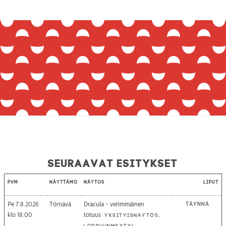
Seuraavat esitykset
Pvm
Näyttämö
Näytös
Liput
Pe 7.8.2026
Törnävä
Dracula - verimmäinen
Täynnä
18:00
totuus
Yksityisnäytös,