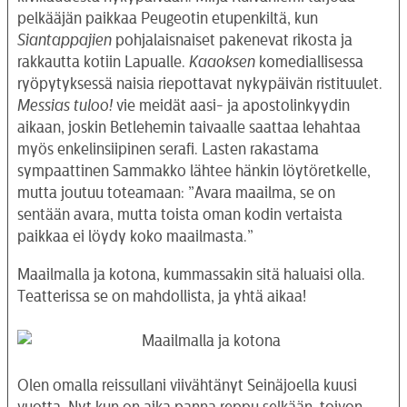
pelkääjän paikkaa Peugeotin etupenkiltä, kun
Siantappajien
pohjalaisnaiset pakenevat rikosta ja
rakkautta kotiin Lapualle.
Kaaoksen
komediallisessa
ryöpytyksessä naisia riepottavat nykypäivän ristituulet.
Messias tuloo!
vie meidät aasi- ja apostolinkyydin
aikaan, joskin Betlehemin taivaalle saattaa lehahtaa
myös enkelinsiipinen serafi. Lasten rakastama
sympaattinen Sammakko lähtee hänkin löytöretkelle,
mutta joutuu toteamaan: ”Avara maailma, se on
sentään avara, mutta toista oman kodin vertaista
paikkaa ei löydy koko maailmasta.”
Maailmalla ja kotona, kummassakin sitä haluaisi olla.
Teatterissa se on mahdollista, ja yhtä aikaa!
Olen omalla reissullani viivähtänyt Seinäjoella kuusi