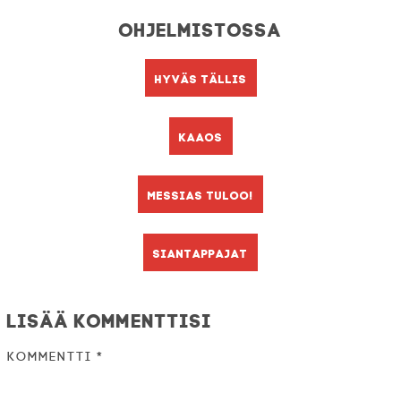
Ohjelmistossa
Hyväs tällis
Kaaos
Messias tuloo!
Siantappajat
Lisää kommenttisi
Kommentti
*