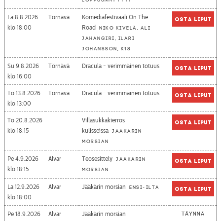
loppuunmyyty!
La 8.8.2026
Törnävä
Komediafestivaali On The
Osta liput
18:00
Road
Niko Kivelä, Ali
Jahangiri, Ilari
Johansson, K18
Su 9.8.2026
Törnävä
Dracula - verimmäinen totuus
Osta liput
16:00
To 13.8.2026
Törnävä
Dracula - verimmäinen totuus
Osta liput
13:00
To 20.8.2026
Villasukkakierros
Osta liput
18:15
kulisseissa
Jääkärin
morsian
Pe 4.9.2026
Alvar
Teosesittely
Jääkärin
Osta liput
18:15
morsian
La 12.9.2026
Alvar
Jääkärin morsian
Ensi-ilta
Osta liput
18:00
Pe 18.9.2026
Alvar
Jääkärin morsian
Täynnä