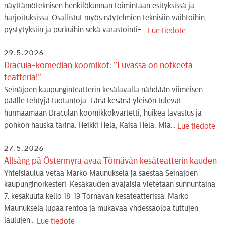
näyttämöteknisen henkilökunnan toimintaan esityksissä ja
harjoituksissa. Osallistut myös näytelmien teknisiin vaihtoihin,
pystytyksiin ja purkuihin sekä varastointi-...
Lue tiedote
29.5.2026
Dracula-komedian koomikot: ”Luvassa on notkeeta
teatteria!”
Seinäjoen kaupunginteatterin kesälavalla nähdään viimeisen
päälle tehtyjä tuotantoja. Tänä kesänä yleisön tulevat
hurmaamaan Draculan koomikkokvartetti, huikea lavastus ja
pöhkön hauska tarina. Heikki Hela, Kaisa Hela, Mia...
Lue tiedote
27.5.2026
Allsång på Östermyra avaa Törnävän kesäteatterin kauden
Yhteislaulua vetää Marko Maunuksela ja säestää Seinäjoen
kaupunginorkesteri. Kesäkauden avajaisia vietetään sunnuntaina
7. kesäkuuta kello 18-19 Törnävän kesäteatterissa. Marko
Maunuksela lupaa rentoa ja mukavaa yhdessäoloa tuttujen
laulujen...
Lue tiedote