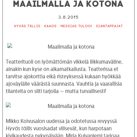
Maailmalla ja kotona
3.8.2015
Hyväs tällis
Kaaos
Messias tuloo!
Siantappajat
Teatterituoli on lyömättömän vikkelä liikkumaväline,
ainakin kun kyse on aikamatkailusta. Teatterissa et
tarvitse ajokorttia eikä risteyksessä kukaan hyökkää
ajoväylälle väärästä suunnasta. Vauhtia ja vaarallisia
tilanteita on silti tarjolla — mutta turvallisesti!
Mikko Koivusalon uudessa ja odotetussa revyyssä
Hyväs tällis
vuosisadat vilisevät, kun harpotaan
kivikaudesta nykypäivään. Mirja Kuivaniemi tarjoaa