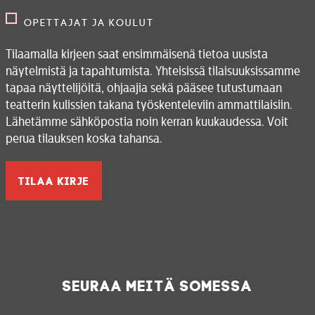
O
Opettajat ja koulut
Tilaamalla kirjeen saat ensimmäisenä tietoa uusista
A
näytelmistä ja tapahtumista. Yhteisissä tilaisuuksissamme
tapaa näyttelijöitä, ohjaajia sekä pääsee tutustumaan
teatterin kulissien takana työskenteleviin ammattilaisiin.
Lähetämme sähköpostia noin kerran kuukaudessa. Voit
perua tilauksen koska tahansa.
KE
Tied
Seuraa meitä somessa