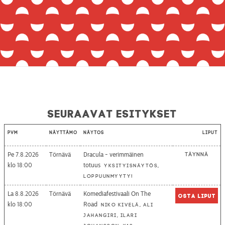
Seuraavat esitykset
Pvm
Näyttämö
Näytös
Liput
Pe 7.8.2026
Törnävä
Dracula - verimmäinen
Täynnä
18:00
totuus
Yksityisnäytös,
loppuunmyyty!
La 8.8.2026
Törnävä
Komediafestivaali On The
Osta liput
18:00
Road
Niko Kivelä, Ali
Jahangiri, Ilari