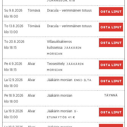
Johansson, K18
Su 9.8.2026
Törnävä
Dracula - verimmäinen totuus
Osta liput
16:00
To 13.8.2026
Törnävä
Dracula - verimmäinen totuus
Osta liput
13:00
To 20.8.2026
Villasukkakierros
Osta liput
18:15
kulisseissa
Jääkärin
morsian
Pe 4.9.2026
Alvar
Teosesittely
Jääkärin
Osta liput
18:15
morsian
La 12.9.2026
Alvar
Jääkärin morsian
Ensi-ilta
Osta liput
18:00
Pe 18.9.2026
Alvar
Jääkärin morsian
Täynnä
18:00
La 19.9.2026
Alvar
Jääkärin morsian
S-
Osta liput
13:00
etunäytös 41 €