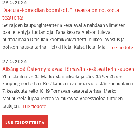
29.5.2026
Dracula-komedian koomikot: ”Luvassa on notkeeta
teatteria!”
Seinäjoen kaupunginteatterin kesälavalla nähdään viimeisen
päälle tehtyjä tuotantoja. Tänä kesänä yleisön tulevat
hurmaamaan Draculan koomikkokvartetti, huikea lavastus ja
pöhkön hauska tarina. Heikki Hela, Kaisa Hela, Mia...
Lue tiedote
27.5.2026
Allsång på Östermyra avaa Törnävän kesäteatterin kauden
Yhteislaulua vetää Marko Maunuksela ja säestää Seinäjoen
kaupunginorkesteri. Kesäkauden avajaisia vietetään sunnuntaina
7. kesäkuuta kello 18-19 Törnävän kesäteatterissa. Marko
Maunuksela lupaa rentoa ja mukavaa yhdessäoloa tuttujen
laulujen...
Lue tiedote
Lue tiedotteita