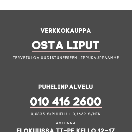
Verkkokauppa
OSTA LIPUT
Tervetuloa uudistuneeseen lippukauppaamme
Puhelinpalvelu
010 416 2600
0,0835 €/puhelu + 0,1669 €/min
Avoinna
elokuussa ti–pe kello 12–17