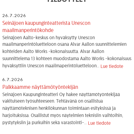
26.7.2026
Seinäjoen kaupunginteatterista Unescon
maailmanperintökohde
Seinäjoen Aalto-keskus on hyväksytty Unescon
maailmanperintöluetteloon osana Alvar Aallon suunnittelemien
kohteiden Aalto Works -kokonaisuutta. Alvar Aallon
suunnittelema 13 kohteen muodostama Aalto Works -kokonaisuus
hyväksyttiin Unescon maailmaperintöluetteloon...
Lue tiedote
6.7.2026
Palkkaamme näyttämötyöntekijän
Seinäjoen Kaupunginteatteri Oy hakee näyttämötyöntekijää
vakituiseen työsuhteeseen. Tehtävänä on osallistua
näyttämöteknisen henkilökunnan toimintaan esityksissä ja
harjoituksissa. Osallistut myös näytelmien teknisiin vaihtoihin,
pystytyksiin ja purkuihin sekä varastointi-...
Lue tiedote