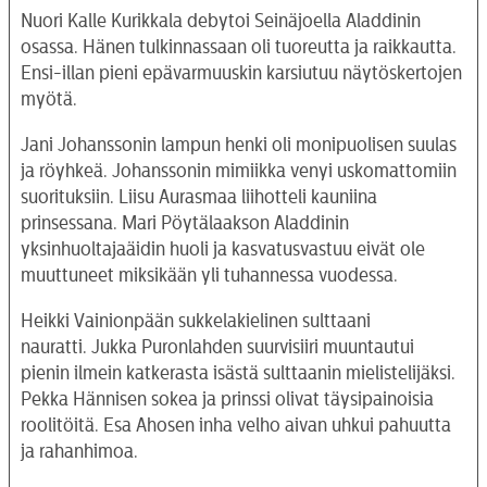
Nuori Kalle Kurikkala debytoi Seinäjoella Aladdinin
osassa. Hänen tulkinnassaan oli tuoreutta ja raikkautta.
Ensi-illan pieni epävarmuuskin karsiutuu näytöskertojen
myötä.
Jani Johanssonin
lampun henki oli monipuolisen suulas
ja röyhkeä. Johanssonin mimiikka venyi uskomattomiin
suorituksiin. Liisu Aurasmaa liihotteli kauniina
prinsessana. Mari Pöytälaakson Aladdinin
yksinhuoltajaäidin huoli ja kasvatusvastuu eivät ole
muuttuneet miksikään yli tuhannessa vuodessa.
Heikki Vainionpään
sukkelakielinen sulttaani
nauratti. Jukka Puronlahden suurvisiiri muuntautui
pienin ilmein katkerasta isästä sulttaanin mielistelijäksi.
Pekka Hännisen sokea ja prinssi olivat täysipainoisia
roolitöitä. Esa Ahosen inha velho aivan uhkui pahuutta
ja rahanhimoa.