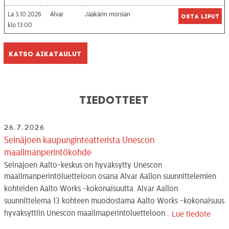
La 3.10.2026
Alvar
Jääkärin morsian
Osta liput
13:00
Katso aikataulut
Tiedotteet
26.7.2026
Seinäjoen kaupunginteatterista Unescon
maailmanperintökohde
Seinäjoen Aalto-keskus on hyväksytty Unescon
maailmanperintöluetteloon osana Alvar Aallon suunnittelemien
kohteiden Aalto Works -kokonaisuutta. Alvar Aallon
suunnittelema 13 kohteen muodostama Aalto Works -kokonaisuus
hyväksyttiin Unescon maailmaperintöluetteloon...
Lue tiedote