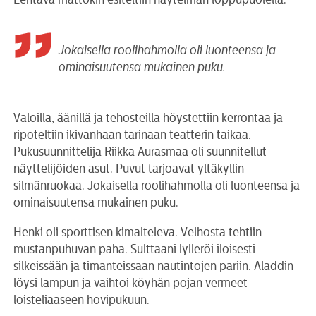
Jokaisella roolihahmolla oli luonteensa ja
ominaisuutensa mukainen puku.
Valoilla, äänillä ja tehosteilla höystettiin kerrontaa ja
ripoteltiin ikivanhaan tarinaan teatterin taikaa.
Pukusuunnittelija Riikka Aurasmaa oli suunnitellut
näyttelijöiden asut. Puvut tarjoavat yltäkyllin
silmänruokaa. Jokaisella roolihahmolla oli luonteensa ja
ominaisuutensa mukainen puku.
Henki oli sporttisen kimalteleva. Velhosta tehtiin
mustanpuhuvan paha. Sulttaani lylleröi iloisesti
silkeissään ja timanteissaan nautintojen pariin. Aladdin
löysi lampun ja vaihtoi köyhän pojan vermeet
loisteliaaseen hovipukuun.