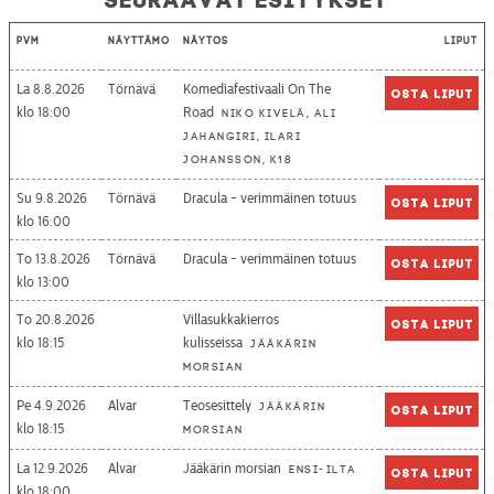
Pvm
Näyttämö
Näytös
Liput
La 8.8.2026
Törnävä
Komediafestivaali On The
Osta liput
18:00
Road
Niko Kivelä, Ali
Jahangiri, Ilari
Johansson, K18
Su 9.8.2026
Törnävä
Dracula - verimmäinen totuus
Osta liput
16:00
To 13.8.2026
Törnävä
Dracula - verimmäinen totuus
Osta liput
13:00
To 20.8.2026
Villasukkakierros
Osta liput
18:15
kulisseissa
Jääkärin
morsian
Pe 4.9.2026
Alvar
Teosesittely
Jääkärin
Osta liput
18:15
morsian
La 12.9.2026
Alvar
Jääkärin morsian
Ensi-ilta
Osta liput
18:00