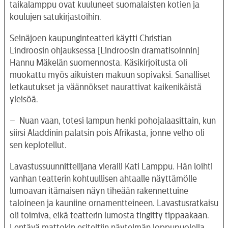
taikalamppu ovat kuuluneet suomalaisten kotien ja
koulujen satukirjastoihin.
Seinäjoen kaupunginteatteri käytti Christian
Lindroosin ohjauksessa [Lindroosin dramatisoinnin]
Hannu Mäkelän suomennosta. Käsikirjoitusta oli
muokattu myös aikuisten makuun sopivaksi. Sanalliset
letkautukset ja väännökset naurattivat kaikenikäistä
yleisöä.
– Nuan vaan, totesi lampun henki pohojalaasittain, kun
siirsi Aladdinin palatsin pois Afrikasta, jonne velho oli
sen keplotellut.
Lavastussuunnittelijana vieraili Kati Lamppu. Hän loihti
vanhan teatterin kohtuullisen ahtaalle näyttämölle
lumoavan itämaisen näyn tiheään rakennettuine
taloineen ja kauniine ornamentteineen. Lavastusratkaisu
oli toimiva, eikä teatterin lumosta tingitty tippaakaan.
Lentävä mattokin esiteltiin näytelmän loppupuolella.