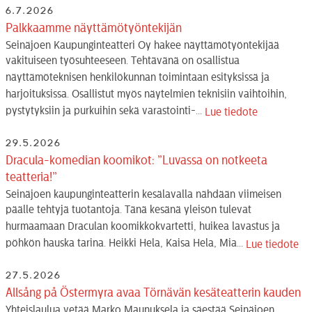
6.7.2026
Palkkaamme näyttämötyöntekijän
Seinäjoen Kaupunginteatteri Oy hakee näyttämötyöntekijää
vakituiseen työsuhteeseen. Tehtävänä on osallistua
näyttämöteknisen henkilökunnan toimintaan esityksissä ja
harjoituksissa. Osallistut myös näytelmien teknisiin vaihtoihin,
pystytyksiin ja purkuihin sekä varastointi-...
Lue tiedote
29.5.2026
Dracula-komedian koomikot: ”Luvassa on notkeeta
teatteria!”
Seinäjoen kaupunginteatterin kesälavalla nähdään viimeisen
päälle tehtyjä tuotantoja. Tänä kesänä yleisön tulevat
hurmaamaan Draculan koomikkokvartetti, huikea lavastus ja
pöhkön hauska tarina. Heikki Hela, Kaisa Hela, Mia...
Lue tiedote
27.5.2026
Allsång på Östermyra avaa Törnävän kesäteatterin kauden
Yhteislaulua vetää Marko Maunuksela ja säestää Seinäjoen