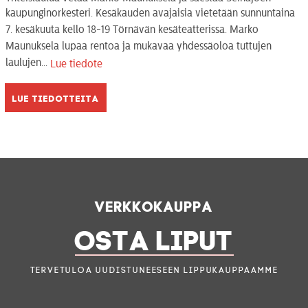
kaupunginorkesteri. Kesäkauden avajaisia vietetään sunnuntaina
7. kesäkuuta kello 18-19 Törnävän kesäteatterissa. Marko
Maunuksela lupaa rentoa ja mukavaa yhdessäoloa tuttujen
laulujen...
Lue tiedote
Lue tiedotteita
Verkkokauppa
OSTA LIPUT
Tervetuloa uudistuneeseen lippukauppaamme