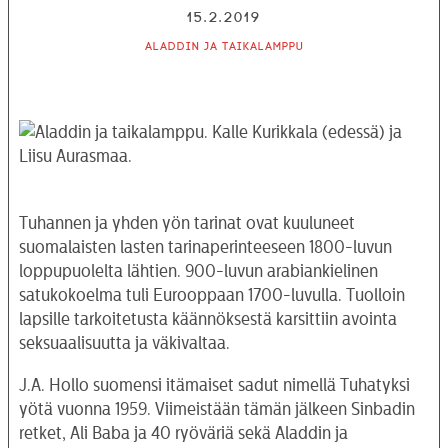
15.2.2019
Aladdin ja taikalamppu
Tuhannen ja yhden yön tarinat ovat kuuluneet
suomalaisten lasten tarinaperinteeseen 1800-luvun
loppupuolelta lähtien. 900-luvun arabiankielinen
satukokoelma tuli Eurooppaan 1700-luvulla. Tuolloin
lapsille tarkoitetusta käännöksestä karsittiin avointa
seksuaalisuutta ja väkivaltaa.
J.A. Hollo suomensi itämaiset sadut nimellä Tuhatyksi
yötä vuonna 1959. Viimeistään tämän jälkeen Sinbadin
retket, Ali Baba ja 40 ryöväriä sekä Aladdin ja