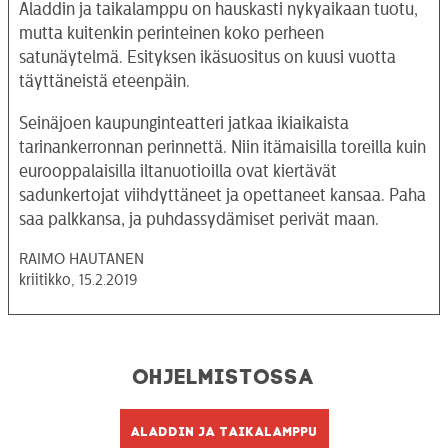
Aladdin ja taikalamppu
on hauskasti nykyaikaan tuotu,
mutta kuitenkin perinteinen koko perheen
satunäytelmä. Esityksen ikäsuositus on kuusi vuotta
täyttäneistä eteenpäin.
Seinäjoen kaupunginteatteri jatkaa ikiaikaista
tarinankerronnan perinnettä. Niin itämaisilla toreilla kuin
eurooppalaisilla iltanuotioilla ovat kiertävät
sadunkertojat viihdyttäneet ja opettaneet kansaa. Paha
saa palkkansa, ja puhdassydämiset perivät maan.
RAIMO HAUTANEN
kriitikko, 15.2.2019
Ohjelmistossa
Aladdin ja taikalamppu