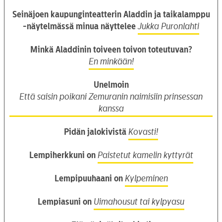
Seinäjoen kaupunginteatterin Aladdin ja taikalamppu
-näytelmässä minua näyttelee
Jukka Puronlahti
Minkä Aladdinin toiveen toivon toteutuvan?
En minkään!
Unelmoin
Että saisin poikani Zemuranin naimisiin prinsessan
kanssa
Pidän jalokivistä
Kovasti!
Lempiherkkuni on
Paistetut kamelin kyttyrät
Lempipuuhaani on
Kylpeminen
Lempiasuni on
Uimahousut tai kylpyasu