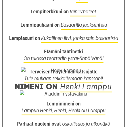
Lempiherkkuni on
Viinirypäleet
Lempipuuhaani on
Basaarilla juoksentelu
Lempiasuni on
Kukallinen liivi, jonka sain basaarista
Elämäni tähtihetki
On tulossa teatteriin ystävänpäivänä!
Terveiseni näytelmän katsojalle
Tule mukaan seikkailemaan kanssani!
Nimeni on
Henki Lamppu
Lempinimeni on
Lampun Henki, Henki, Henki du Lamppu
Parhaat puoleni ovat
Uskollisuus ja ulkonäkö