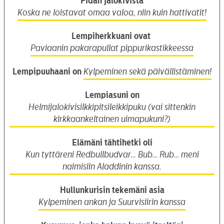
Pidän jalokivistä
Koska ne loistavat omaa valoa, niin kuin hattivatit!
Lempiherkkuani ovat
Paviaanin pakarapullat pippurikastikkeessa
Lempipuuhaani on
Kylpeminen sekä päivällistäminen!
Lempiasuni on
Helmijalokivisilkkipitsileikkipuku (vai sittenkin
kirkkaankeltainen uimapukuni?)
Elämäni tähtihetki oli
Kun tyttäreni Redbullbudvar… Bub… Rub… meni
naimisiin Aladdinin kanssa.
Hullunkurisin tekemäni asia
Kylpeminen ankan ja Suurvisiirin kanssa