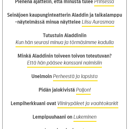
Pienenä ajattelin, että minusta tulee
Prinsessa
Seinäjoen kaupunginteatterin Aladdin ja taikalamppu
-näytelmässä minua näyttelee
Liisu Aurasmaa
Tutustuin Aladdiniin
Kun hän seurasi minua ja törmäsimme kadulla
Minkä Aladdinin toiveen toivon toteutuvan?
Että hän pääsee kanssani naimisiin
Unelmoin
Perheestä ja lapsista
Pidän jalokivistä
Paljon!
Lempiherkkuani ovat
Viinirypäleet ja vaahtokarkit
Lempipuuhaani on
Lukeminen