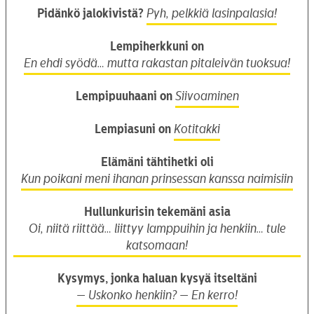
Pidänkö jalokivistä?
Pyh, pelkkiä lasinpalasia!
Lempiherkkuni on
En ehdi syödä… mutta rakastan pitaleivän tuoksua!
Lempipuuhaani on
Siivoaminen
Lempiasuni on
Kotitakki
Elämäni tähtihetki oli
Kun poikani meni ihanan prinsessan kanssa naimisiin
Hullunkurisin tekemäni asia
Oi, niitä riittää… liittyy lamppuihin ja henkiin… tule
katsomaan!
Kysymys, jonka haluan kysyä itseltäni
— Uskonko henkiin?
— En kerro!