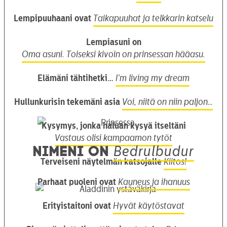
Lempipuuhaani ovat
Taikapuuhat ja telkkarin katselu
Lempiasuni on
Oma asuni. Toiseksi kivoin on prinsessan hääasu.
Elämäni tähtihetki…
I’m living my dream
Hullunkurisin tekemäni asia
Voi, niitä on niin paljon…
Kysymys, jonka haluan kysyä itseltäni
Vastaus olisi kampaamon tytöt
Nimeni on
Bedrulbudur
Terveiseni näytelmän katsojalle
Kiitos!
Parhaat puoleni ovat
Kauneus ja ihanuus
Erityistaitoni ovat
Hyvät käytöstavat