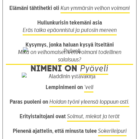
Elämäni tähtihetki oli
Kun ymmärsin velhon voimani
Hullunkurisin tekemäni asia
Eräs taika epäonnistui ja putosin mereen
Kysymys, jonka haluan kysyä itseltäni
Mikä on velhomaisen vetovoimani todellinen
salaisuus?
Nimeni on
Pyöveli
Lempinimeni on
’veli
Paras puoleni on
Hoidan työni yleensä loppuun asti.
Erityistaitojani ovat
Solmut, miekat ja terät
Pienenä ajattelin, että minusta tulee
Sokerileipuri