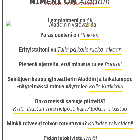
Nimeni on
Aladdin
Aladdin ja taikalamppu
Lempinimeni on
Ali
Paras puoleni on
Hiukseni
Erityistaitoni on
Tulla paikalle ruoka-aikaan
Pienenä ajattelin, että minusta tulee
Räätäli
Seinäjoen kaupunginteatterin Aladdin ja taikalamppu
-näytelmässä minua näyttelee
Kalle Kurikkala
Onko meissä samoja piirteitä?
Kyllä, ihastun yhtä helposti kuin Aladdin rakastuu
Minkä toiveeni toivon toteutuvan?
Kaikkien toiveideni!
Pidän jalokivistä
Kyllä!