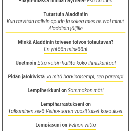
-näytelmässä minua näyttelee
Esa Ahonen
Tutustuin Aladdiniin
Kun tarvitsin naiivin apurin ja sokea mies neuvoi minut
Aladdinin jäljille
Minkä Aladdinin toiveen toivon toteutuvan?
En yhtään minkään!
Unelmoin
Että voisin hallita koko ihmiskuntaa!
Pidän jalokivistä
Ja mitä harvinaisempi, sen parempi
Lempiherkkuni on
Sammakon mäti
Lempiharrastukseni on
Taikominen sekä Velhovuoren vuosittaiset kokoukset
Lempiasuni on
Velhon viitta