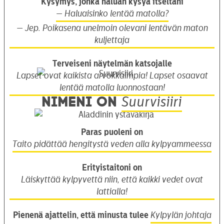
Kysymys, jonka haluan kysyä itseltäni
— Haluaisinko lentää matolla?
— Jep. Poikasena unelmoin olevani lentävän maton
kuljettaja
Terveiseni näytelmän katsojalle
Lapset ovat kaikista arvokkaimpia! Lapset osaavat
lentää matolla luonnostaan!
Nimeni on
Suurvisiiri
Paras puoleni on
Taito pidättää hengitystä veden alla kylpyammeessa
Erityistaitoni on
Läiskyttää kylpyvettä niin, että kaikki vedet ovat
lattialla!
Pienenä ajattelin, että minusta tulee
Kylpylän johtaja