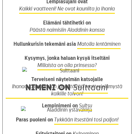
Lempiasujani ovat
Kaikki vaatteeni! Ne ovat kauniita ja ihania
Elämäni tähtihetki on
Päästä naimisiin Aladdinin kanssa
Hullunkurisin tekemäni asia
Matolla lentäminen
Kysymys, jonka haluan kysyä itseltäni
Millaista on olla prinsessa?
Terveiseni näytelmän katsojalle
Nimeni on
Sulttaani
Ihanaa ja lumoavan jännittävää teatterielämystä
kaikille toivon!
Lempinimeni on
Sultsu
Paras puoleni on
Tykkään itsestäni tosi paljon!
Erityistaitoni on
Kylpeminen