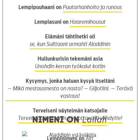
Lempipuuhaani on
Puutarhanhoito ja runous
Lempiasuni on
Haaremihousut
Elämäni tähtihetki oli
se, kun Sulttaani armahti Aladdinin
Hullunkurisin tekemäni asia
Unohdin kerran työkalut kotiin
Kysymys, jonka haluan kysyä itseltäni
— Mikä mestausmesta on nasta? — Giljotiini. — Terävä
vastaus!
Terveiseni näytelmän katsojalle
Nimeni on
Tervetuloa teatteriin, toivottavasti viihdytte!
Lailah
Lempinimeni on
Äiti