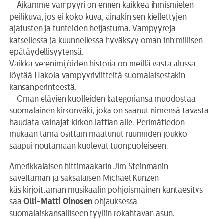
– Aikamme vampyyri on ennen kaikkea ihmismielen
peilikuva, jos ei koko kuva, ainakin sen kiellettyjen
ajatusten ja tunteiden heijastuma. Vampyyreja
katsellessa ja kuunnellessa hyväksyy oman inhimillisen
epätäydellisyytensä.
Vaikka verenimijöiden historia on meillä vasta alussa,
löytää Hakola vampyyriviitteitä suomalaisestakin
kansanperinteestä.
– Oman elävien kuolleiden kategoriansa muodostaa
suomalainen kirkonväki, joka on saanut nimensä tavasta
haudata vainajat kirkon lattian alle. Perimätiedon
mukaan tämä osittain maatunut ruumiiden joukko
saapui noutamaan kuolevat tuonpuoleiseen.
Amerikkalaisen hittimaakarin Jim Steinmanin
säveltämän ja saksalaisen Michael Kunzen
käsikirjoittaman musikaalin pohjoismainen kantaesitys
saa
Olli-Matti Oinosen
ohjauksessa
suomalaiskansalliseen tyyliin rokahtavan asun.