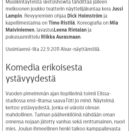
Musiikintäyteistä sketsishowta tähdittää jälleen
melkoonen joukko teatterin näyttelijäkuntaa kera
Jussi
Lampin
. Revyyremixin ohjaa
Dick
Holmström
ja
kapellimestarina on
Timo Ristilä
. Koreografia on
Mia
Malviniemen
, lavastus
Leena Rintalan
ja
pukusuunnittelu
Riikka
Aurasmaan
.
Uusintaensi-ilta 22.9.2011 Alvar-näyttämöllä.
Komedia erikoisesta
ystävyydestä
OHJELMISTO
Vuoden pimeimmän ajan ilopillerinä toimii Elissa-
LIPUT
studiossa ensi-iltansa saava
Täti ja minä
. Näytelmä
AIKATAULUT
kertoo ystävyydestä, jonka ei uskoisi olevan
mahdollinen. Tarinan päähenkilöinä nähdään oman
RYHMILLE
onnensa nojaan jätetty vanhus sekä renttumainen, nuori
PALVELUT
mies. Joulun ihmeellinen henki taikoo kamppailevasta