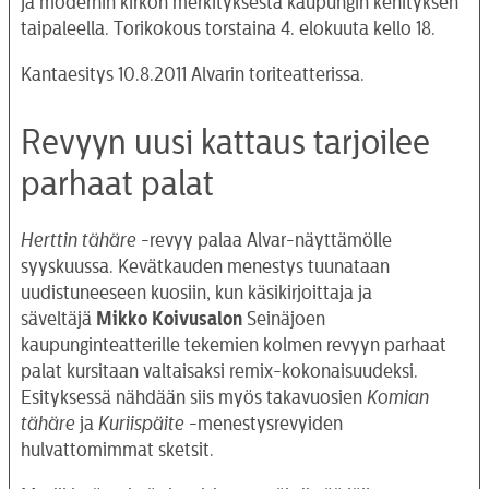
ja modernin kirkon merkityksestä kaupungin kehityksen
taipaleella. Torikokous torstaina 4. elokuuta kello 18.
Kantaesitys 10.8.2011 Alvarin toriteatterissa.
Revyyn uusi kattaus tarjoilee
parhaat palat
Herttin tähäre
-revyy palaa Alvar-näyttämölle
syyskuussa. Kevätkauden menestys tuunataan
uudistuneeseen kuosiin, kun käsikirjoittaja ja
säveltäjä
Mikko Koivusalon
Seinäjoen
kaupunginteatterille tekemien kolmen revyyn parhaat
palat kursitaan valtaisaksi remix-kokonaisuudeksi.
Esityksessä nähdään siis myös takavuosien
Komian
tähäre
ja
Kuriispäite
-menestysrevyiden
hulvattomimmat sketsit.