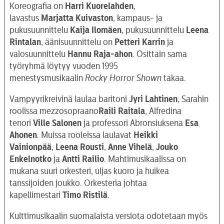
Koreografia on
Harri Kuorelahden
,
lavastus
Marjatta
Kuivaston
, kampaus- ja
pukusuunnittelu
Kaija Ilomäen
, pukusuunnittelu
Leena
Rintalan
, äänisuunnittelu on
Petteri Karrin
ja
valosuunnittelu
Hannu Raja-ahon
. Osittain sama
työryhmä löytyy vuoden 1995
menestysmusikaalin
Rocky Horror Shown
takaa.
Vampyyrikreivinä laulaa baritoni
Jyri Lahtinen
, Sarahin
roolissa mezzosopraano
Raili Raitala
, Alfredina
tenori
Ville Salonen
ja professori Abronsiuksena
Esa
Ahonen
. Muissa rooleissa laulavat
Heikki
Vainionpää
,
Leena Rousti
,
Anne Vihelä
,
Jouko
Enkelnotko
ja
Antti Railio
. Mahtimusikaalissa on
mukana suuri orkesteri, uljas kuoro ja huikea
tanssijoiden joukko. Orkesteria johtaa
kapellimestari
Timo Ristilä
.
Kulttimusikaalin suomalaista versiota odotetaan myös