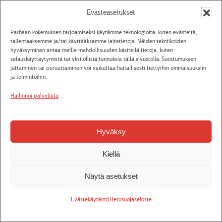
Evästeasetukset
Parhaan kokemuksen tarjoamiseksi käytämme teknologioita, kuten evästeitä,
tallentaaksemme ja/tai käyttääksemme laitetietoja. Näiden tekniikoiden
hyväksyminen antaa meille mahdollisuuden käsitellä tietoja, kuten
selauskäyttäytymistä tai yksilöllisiä tunnuksia tällä sivustolla. Suostumuksen
jättäminen tai peruuttaminen voi vaikuttaa haitallisesti tiettyihin ominaisuuksiin
27.5.2026
ja toimintoihin.
BRAM STOKER JA DRACULA
Hallinnoi palveluita
Dracula
Hyväksy
Kiellä
Tiedote
Näytä asetukset
Evästekäytäntö
Tietosuojaseloste