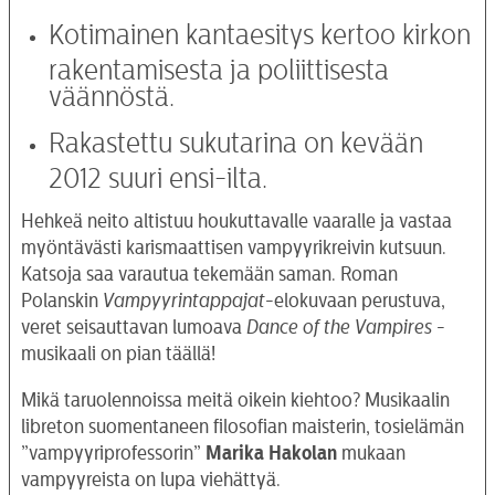
Kotimainen kantaesitys kertoo kirkon
rakentamisesta ja poliittisesta
väännöstä.
Rakastettu sukutarina on kevään
2012 suuri ensi-ilta.
Hehkeä neito altistuu houkuttavalle vaaralle ja vastaa
myöntävästi karismaattisen vampyyrikreivin kutsuun.
Katsoja saa varautua tekemään saman. Roman
Polanskin
Vampyyrintappajat
-elokuvaan perustuva,
veret seisauttavan lumoava
Dance of the Vampires
-
musikaali on pian täällä!
Mikä taruolennoissa meitä oikein kiehtoo? Musikaalin
libreton suomentaneen filosofian maisterin, tosielämän
”vampyyriprofessorin”
Marika Hakolan
mukaan
vampyyreista on lupa viehättyä.