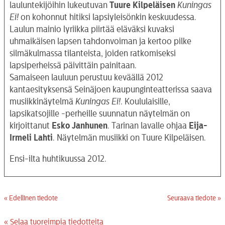
lauluntekijöihin lukeutuvan
Tuure Kilpeläisen
Kuningas
Ei!
on kohonnut hitiksi lapsiyleisönkin keskuudessa.
Laulun mainio lyriikka piirtää eläväksi kuvaksi
uhmaikäisen lapsen tahdonvoiman ja kertoo pilke
silmäkulmassa tilanteista, joiden ratkomiseksi
lapsiperheissä päivittäin painitaan.
Samaiseen lauluun perustuu keväällä 2012
kantaesityksensä Seinäjoen kaupunginteatterissa saava
musiikkinäytelmä
Kuningas Ei!
. Koululaisille,
lapsikatsojille -perheille suunnatun näytelmän on
kirjoittanut
Esko
Janhunen
. Tarinan lavalle ohjaa
Eija-
Irmeli Lahti
. Näytelmän musiikki on Tuure Kilpeläisen.
Ensi-ilta huhtikuussa 2012.
« Edellinen tiedote
Seuraava tiedote »
« Selaa tuoreimpia tiedotteita