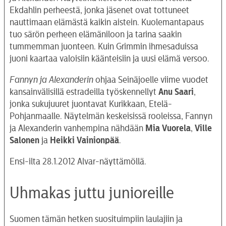
Ekdahlin perheestä, jonka jäsenet ovat tottuneet
nauttimaan elämästä kaikin aistein. Kuolemantapaus
tuo särön perheen elämäniloon ja tarina saakin
tummemman juonteen. Kuin Grimmin ihmesaduissa
juoni kaartaa valoisiin käänteisiin ja uusi elämä versoo.
Fannyn ja Alexanderin
ohjaa Seinäjoelle viime vuodet
kansainvälisillä estradeilla työskennellyt
Anu Saari
,
jonka sukujuuret juontavat Kurikkaan, Etelä-
Pohjanmaalle. Näytelmän keskeisissä rooleissa, Fannyn
ja Alexanderin vanhempina nähdään
Mia Vuorela
,
Ville
Salonen
ja
Heikki
Vainionpää
.
Ensi-ilta 28.1.2012 Alvar-näyttämöllä.
Uhmakas juttu junioreille
Suomen tämän hetken suosituimpiin laulajiin ja