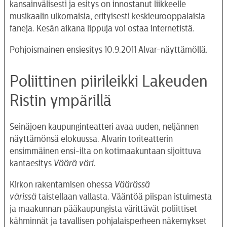
kansainvälisesti ja esitys on innostanut liikkeelle
musikaalin ulkomaisia, erityisesti keskieurooppalaisia
faneja. Kesän aikana lippuja voi ostaa internetistä.
Pohjoismainen ensiesitys 10.9.2011 Alvar-näyttämöllä.
Poliittinen piirileikki Lakeuden
Ristin ympärillä
Seinäjoen kaupunginteatteri avaa uuden, neljännen
näyttämönsä elokuussa. Alvarin toriteatterin
ensimmäinen ensi-ilta on kotimaakuntaan sijoittuva
kantaesitys
Väärä väri
.
Kirkon rakentamisen ohessa
Väärässä
värissä
taistellaan vallasta. Vääntöä piispan istuimesta
ja maakunnan pääkaupungista värittävät poliittiset
kähminnät ja tavallisen pohjalaisperheen näkemykset