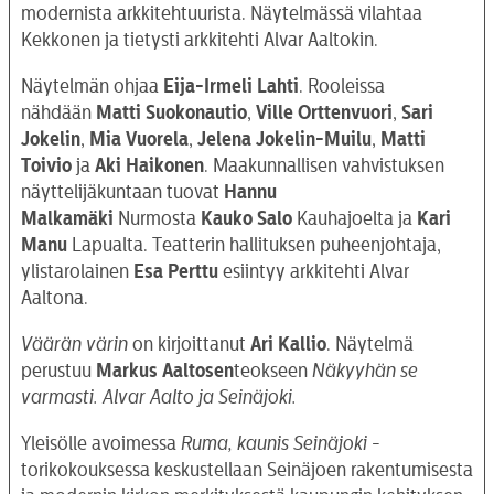
modernista arkkitehtuurista. Näytelmässä vilahtaa
Kekkonen ja tietysti arkkitehti Alvar Aaltokin.
Näytelmän ohjaa
Eija-Irmeli Lahti
. Rooleissa
nähdään
Matti
Suokonautio
,
Ville Orttenvuori
,
Sari
Jokelin
,
Mia Vuorela
,
Jelena
Jokelin-Muilu
,
Matti
Toivio
ja
Aki Haikonen
. Maakunnallisen vahvistuksen
näyttelijäkuntaan tuovat
Hannu
Malkamäki
Nurmosta
Kauko Salo
Kauhajoelta ja
Kari
Manu
Lapualta. Teatterin hallituksen puheenjohtaja,
ylistarolainen
Esa Perttu
esiintyy arkkitehti Alvar
Aaltona.
Väärän värin
on kirjoittanut
Ari Kallio
. Näytelmä
perustuu
Markus
Aaltosen
teokseen
Näkyyhän se
varmasti. Alvar Aalto ja Seinäjoki.
Yleisölle avoimessa
Ruma, kaunis Seinäjoki
-
torikokouksessa keskustellaan Seinäjoen rakentumisesta