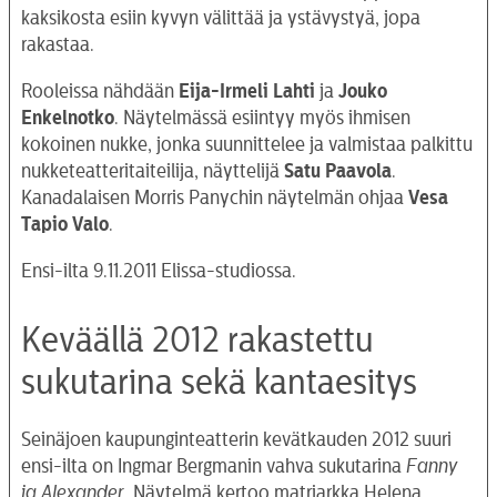
kaksikosta esiin kyvyn välittää ja ystävystyä, jopa
TEATTERI
rakastaa.
KESÄTEATTERI
Rooleissa nähdään
Eija-Irmeli Lahti
ja
Jouko
YHTEYS
Enkelnotko
. Näytelmässä esiintyy myös ihmisen
kokoinen nukke, jonka suunnittelee ja valmistaa palkittu
nukketeatteritaiteilija, näyttelijä
Satu Paavola
.
Kanadalaisen Morris Panychin näytelmän ohjaa
Vesa
Tiedotteet
—
Medialle
Tapio Valo
.
Tietosuojalausunto
Ensi-ilta 9.11.2011 Elissa-studiossa.
Keväällä 2012 rakastettu
sukutarina sekä kantaesitys
Seinäjoen kaupunginteatterin kevätkauden 2012 suuri
ensi-ilta on Ingmar Bergmanin vahva sukutarina
Fanny
ja Alexander
. Näytelmä kertoo matriarkka Helena