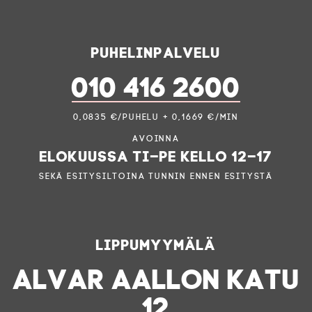
Puhelinpalvelu
010 416 2600
0,0835 €/puhelu + 0,1669 €/min
Avoinna
elokuussa ti–pe kello 12–17
sekä esitysiltoina tunnin ennen esitystä
Lippumyymälä
ALVAR AALLON KATU
12