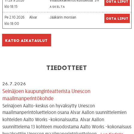
Ti 29.9.2026
Villasukkakierros kulisseissa
39
Osta liput
18:15
askelta
Pe 2.10.2026
Alvar
Jääkärin morsian
Osta liput
18:00
Katso aikataulut
Tiedotteet
26.7.2026
Seinäjoen kaupunginteatterista Unescon
maailmanperintökohde
Seinäjoen Aalto-keskus on hyväksytty Unescon
maailmanperintöluetteloon osana Alvar Aallon suunnittelemien
kohteiden Aalto Works -kokonaisuutta. Alvar Aallon
suunnittelema 13 kohteen muodostama Aalto Works -kokonaisuus