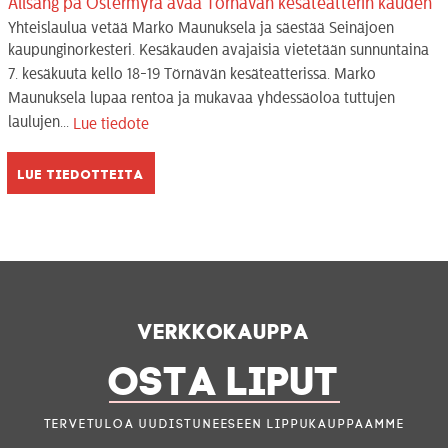
Allsång på Östermyra avaa Törnävän kesäteatterin kauden
Yhteislaulua vetää Marko Maunuksela ja säestää Seinäjoen
kaupunginorkesteri. Kesäkauden avajaisia vietetään sunnuntaina
7. kesäkuuta kello 18-19 Törnävän kesäteatterissa. Marko
Maunuksela lupaa rentoa ja mukavaa yhdessäoloa tuttujen
laulujen...
Lue tiedote
Lue tiedotteita
Verkkokauppa
OSTA LIPUT
Tervetuloa uudistuneeseen lippukauppaamme