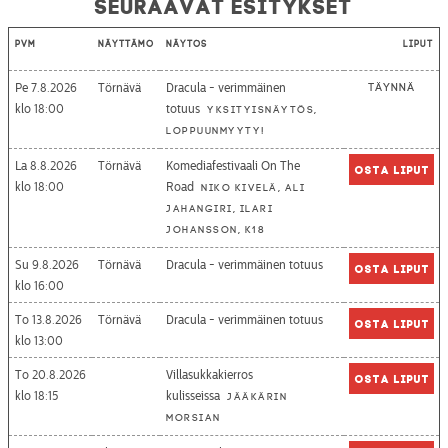
Seuraavat esitykset
Pvm
Näyttämö
Näytös
Liput
Pe 7.8.2026
Törnävä
Dracula - verimmäinen
Täynnä
18:00
totuus
Yksityisnäytös,
loppuunmyyty!
La 8.8.2026
Törnävä
Komediafestivaali On The
Osta liput
18:00
Road
Niko Kivelä, Ali
Jahangiri, Ilari
Johansson, K18
Su 9.8.2026
Törnävä
Dracula - verimmäinen totuus
Osta liput
16:00
To 13.8.2026
Törnävä
Dracula - verimmäinen totuus
Osta liput
13:00
To 20.8.2026
Villasukkakierros
Osta liput
18:15
kulisseissa
Jääkärin
morsian