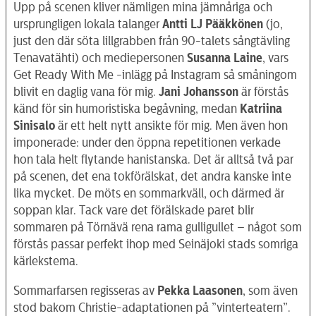
Upp på scenen kliver nämligen mina jämnåriga och
ursprungligen lokala talanger
Antti LJ Pääkkönen
(jo,
just den där söta lillgrabben från 90-talets sångtävling
Tenavatähti) och mediepersonen
Susanna Laine
, vars
Get Ready With Me -inlägg på Instagram så småningom
blivit en daglig vana för mig.
Jani Johansson
är förstås
känd för sin humoristiska begåvning, medan
Katriina
Sinisalo
är ett helt nytt ansikte för mig. Men även hon
imponerade: under den öppna repetitionen verkade
hon tala helt flytande hanistanska. Det är alltså två par
på scenen, det ena tokförälskat, det andra kanske inte
lika mycket. De möts en sommarkväll, och därmed är
soppan klar. Tack vare det förälskade paret blir
sommaren på Törnävä rena rama gulligullet – något som
förstås passar perfekt ihop med Seinäjoki stads somriga
kärlekstema.
Sommarfarsen regisseras av
Pekka Laasonen
, som även
stod bakom Christie-adaptationen på ”vinterteatern”.