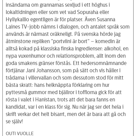
insändarna om grannarnas sexljud i ett höghus i
lokaltidningen eller som vet vad Sopuraha eller
Hyllykallio egentligen är för platser. Även Susanna
Laines TV-jobb nämns i dialogen, och antalet språk som
används är närmast oräkneligt. På svenska hörde jag
åtminstone repliken ”portviini är bort” – komedin är
alltså kokad på klassiska finska ingredienser: alkohol, en
nypa vuxenhumor och relationsproblem, allt inom den
goda smakens gränser förstås. Ett hedersomnämnande
förtjänar Jani Johansson, som på sätt och vis håller i
trådarna i villervallan och som dessutom stod för mitt
bästa skratt: hans helknäppta förklaring om hur
pyttesmå gummor med bjällror i tofflorna gick för att
rösta i valet i Hanistan, trots att det bara fanns en
kandidat, var i en klass för sig. Nu när jag ser det hela i
skrift verkar det helt bisarrt, men det är bara att gå och
se själv!
OUTI VUOLLE