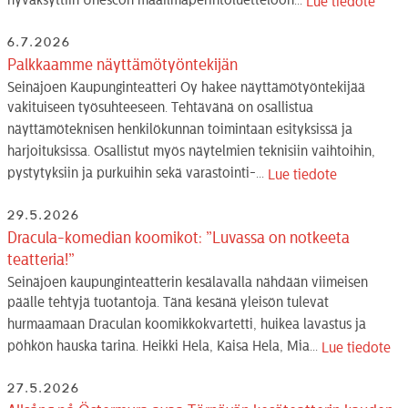
hyväksyttiin Unescon maailmaperintöluetteloon...
Lue tiedote
6.7.2026
Palkkaamme näyttämötyöntekijän
Seinäjoen Kaupunginteatteri Oy hakee näyttämötyöntekijää
vakituiseen työsuhteeseen. Tehtävänä on osallistua
näyttämöteknisen henkilökunnan toimintaan esityksissä ja
harjoituksissa. Osallistut myös näytelmien teknisiin vaihtoihin,
pystytyksiin ja purkuihin sekä varastointi-...
Lue tiedote
29.5.2026
Dracula-komedian koomikot: ”Luvassa on notkeeta
teatteria!”
Seinäjoen kaupunginteatterin kesälavalla nähdään viimeisen
päälle tehtyjä tuotantoja. Tänä kesänä yleisön tulevat
hurmaamaan Draculan koomikkokvartetti, huikea lavastus ja
pöhkön hauska tarina. Heikki Hela, Kaisa Hela, Mia...
Lue tiedote
27.5.2026