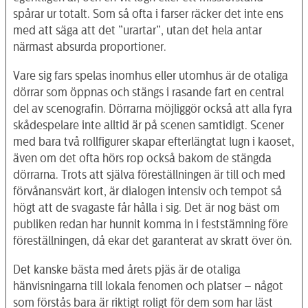
spårar ur totalt. Som så ofta i farser räcker det inte ens
med att säga att det ”urartar”, utan det hela antar
närmast absurda proportioner.
Vare sig fars spelas inomhus eller utomhus är de otaliga
dörrar som öppnas och stängs i rasande fart en central
del av scenografin. Dörrarna möjliggör också att alla fyra
skådespelare inte alltid är på scenen samtidigt. Scener
med bara två rollfigurer skapar efterlängtat lugn i kaoset,
även om det ofta hörs rop också bakom de stängda
dörrarna. Trots att själva föreställningen är till och med
förvånansvärt kort, är dialogen intensiv och tempot så
högt att de svagaste får hålla i sig. Det är nog bäst om
publiken redan har hunnit komma in i feststämning före
föreställningen, då ekar det garanterat av skratt över ön.
Det kanske bästa med årets pjäs är de otaliga
hänvisningarna till lokala fenomen och platser – något
som förstås bara är riktigt roligt för dem som har läst