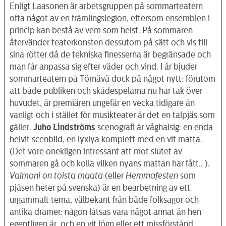
Enligt Laasonen är arbetsgruppen på sommarteatern
ofta något av en främlingslegion, eftersom ensemblen i
princip kan bestå av vem som helst. På sommaren
återvänder teaterkonsten dessutom på sätt och vis till
sina rötter då de tekniska finesserna är begränsade och
man får anpassa sig efter väder och vind. I år bjuder
sommarteatern på Törnävä dock på något nytt: förutom
att både publiken och skådespelarna nu har tak över
huvudet, är premiären ungefär en vecka tidigare än
vanligt och i stället för musikteater är det en talpjäs som
gäller.
Juho Lindströms
scenografi är våghalsig: en enda
helvit scenbild, en lyxlya komplett med en vit matta.
(Det vore onekligen intressant att mot slutet av
sommaren gå och kolla vilken nyans mattan har fått…).
Vaimoni on toista maata
(eller
Hemmafesten
som
pjäsen heter på svenska) är en bearbetning av ett
urgammalt tema, välbekant från både folksagor och
antika dramer: någon låtsas vara något annat än hen
egentligen är, och en vit lögn eller ett missförstånd