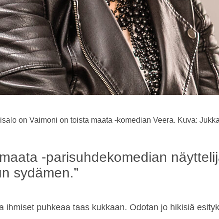
nisalo on Vaimoni on toista maata -komedian Veera. Kuva: Juk
maata -parisuhdekomedian näyttelijä
mun sydämen.”
ja ihmiset puhkeaa taas kukkaan. Odotan jo hikisiä esity