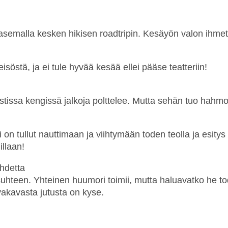
oasemalla kesken hikisen roadtripin. Kesäyön valon ihmett
eisöstä, ja ei tule hyvää kesää ellei pääse teatteriin!
 mustissa kengissä jalkoja polttelee. Mutta sehän tuo h
on tullut nauttimaan ja viihtymään toden teolla ja esity
llaan!
uhdetta
suhteen. Yhteinen huumori toimii, mutta haluavatko he to
 vakavasta jutusta on kyse.