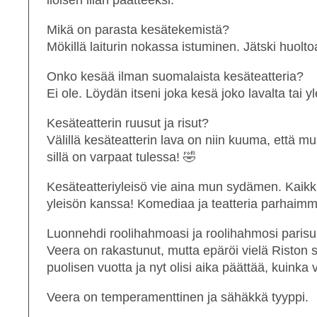
iloisen illan päätteeksi.
Mikä on parasta kesätekemistä?
Mökillä laiturin nokassa istuminen. Jätski huolt
Onko kesää ilman suomalaista kesäteatteria?
Ei ole. Löydän itseni joka kesä joko lavalta tai yl
Kesäteatterin ruusut ja risut?
Välillä kesäteatterin lava on niin kuuma, että
sillä on varpaat tulessa! 🤣
Kesäteatteriyleisö vie aina mun sydämen. Kaikki 
yleisön kanssa! Komediaa ja teatteria parhaimmi
Luonnehdi roolihahmoasi ja roolihahmosi paris
Veera on rakastunut, mutta epäröi vielä Riston 
puolisen vuotta ja nyt olisi aika päättää, kuinka
Veera on temperamenttinen ja sähäkkä tyyppi.