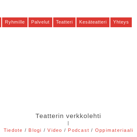
Ryhmille
Palvelut
Teatteri
Kesäteatteri
Yhteys
Teatterin verkkolehti
|
Tiedote
/
Blogi
/
Video
/
Podcast
/
Oppimateriaali