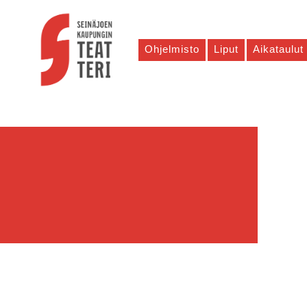
Ohjelmisto
Liput
Aikataulut