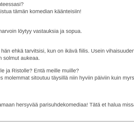
hteessasi?
istua tämän komedian käänteisiin!
harvoin löytyy vastauksia ja sopua.
ä hän ehkä tarvitsisi, kun on ikävä fiilis. Usein vihaisuu
in solmut aukeaa.
e ja Ristolle? Entä meille muille?
olemmat sitoutuu täysillä niin hyviin päiviin kuin myrsky
aamaan hersyvää parisuhdekomediaa! Tätä et halua miss