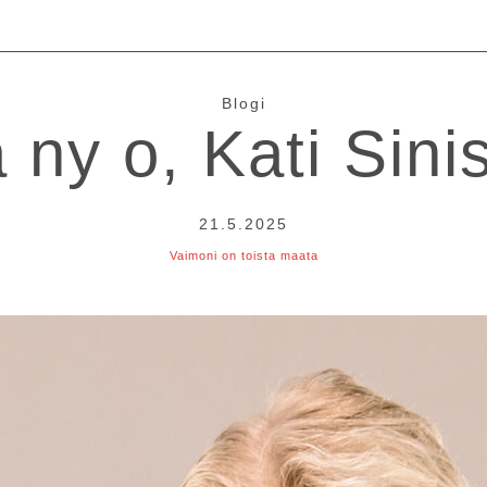
Blogi
 ny o, Kati Sini
21.5.2025
Vaimoni on toista maata