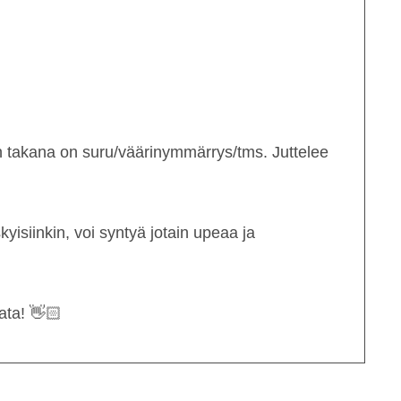
den takana on suru/väärinymmärrys/tms. Juttelee
isiinkin, voi syntyä jotain upeaa ja
ata! 👋🏻