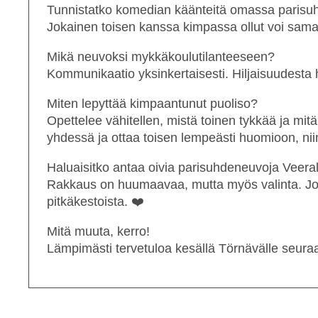
Tunnistatko komedian käänteitä omassa parisu
Jokainen toisen kanssa kimpassa ollut voi sama
Mikä neuvoksi mykkäkoulutilanteeseen?
Kommunikaatio yksinkertaisesti. Hiljaisuudesta 
Miten lepyttää kimpaantunut puoliso?
Opettelee vähitellen, mistä toinen tykkää ja mit
yhdessä ja ottaa toisen lempeästi huomioon, ni
Haluaisitko antaa oivia parisuhdeneuvoja Veerall
Rakkaus on huumaavaa, mutta myös valinta. Jos m
pitkäkestoista. ❤️
Mitä muuta, kerro!
Lämpimästi tervetuloa kesällä Törnävälle seur