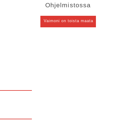
Ohjelmistossa
Vaimoni on toista maata