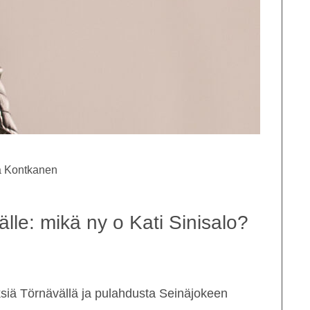
ka Kontkanen
lle: mikä ny o Kati Sinisalo?
ksiä Törnävällä ja pulahdusta Seinäjokeen