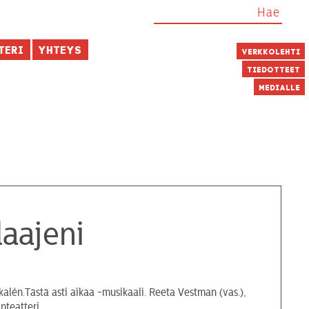
teri
Yhteys
Verkkolehti
Tiedotteet
Medialle
laajeni
Tästä asti aikaa -musikaali. Reeta Vestman (vas.),
nteatteri