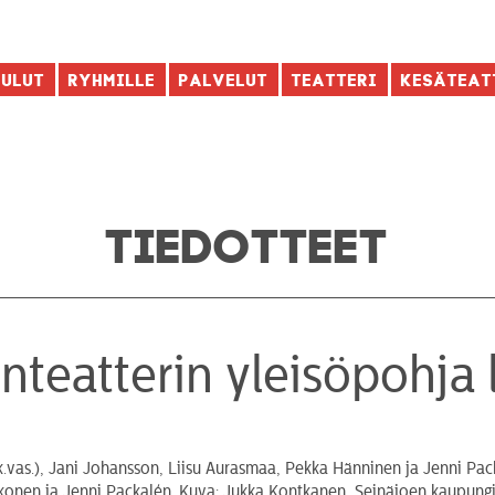
aulut
Ryhmille
Palvelut
Teatteri
Kesäteat
TIEDOTTEET
teatterin yleisöpohja 
konen ja Jenni Packalén. Kuva: Jukka Kontkanen, Seinäjoen kaupungi