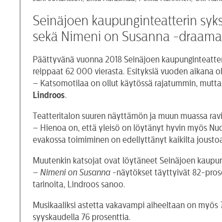
Seinäjoen kaupunginteatterin syksy
sekä Nimeni on Susanna -draama. 
Päättyvänä vuonna 2018 Seinäjoen kaupunginteatterin o
reippaat 62 000 vierasta. Esityksiä vuoden aikana ol
– Katsomotilaa on ollut käytössä rajatummin, mutta 
Lindroos
.
Teatteritalon suuren näyttämön ja muun muassa ravi
– Hienoa on, että yleisö on löytänyt hyvin myös Nuo
evakossa toimiminen on edellyttänyt kaikilta joust
Muutenkin katsojat ovat löytäneet Seinäjoen kaupung
–
Nimeni on Susanna
-näytökset täyttyivät 82-prose
tarinoita, Lindroos sanoo.
Musikaaliksi astetta vakavampi aiheeltaan on myös
syyskaudella 76 prosenttia.