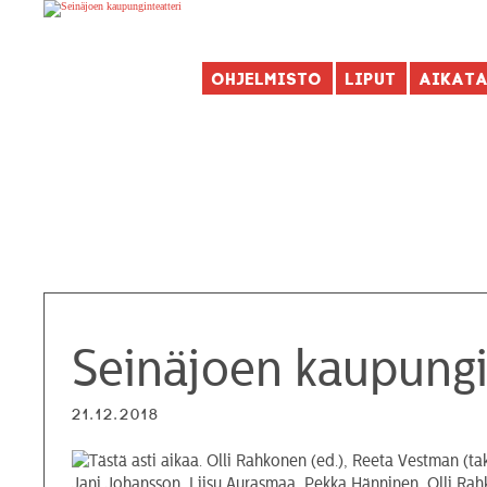
Ohjelmisto
Liput
Aikat
Seinäjoen kaupungin
21.12.2018
Jani Johansson, Liisu Aurasmaa, Pekka Hänninen, Olli Rah