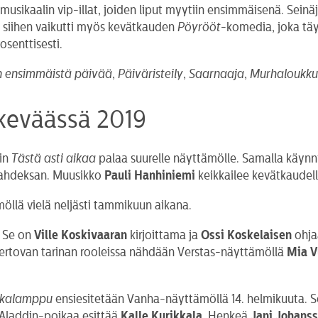
t musikaalin vip-illat, joiden liput myytiin ensimmäisenä. Sein
n siihen vaikutti myös kevätkauden
Pöyrööt
-komedia, joka tä
senttisesti.
n ensimmäistä päivää
,
Päiväristeily
,
Saarnaaja
,
Murhaloukk
keväässä 2019
oin
Tästä asti aikaa
palaa suurelle näyttämölle. Samalla käynn
 kahdeksan. Muusikko
Pauli Hanhiniemi
keikkailee kevätkaudell
llä vielä neljästi tammikuun aikana.
. Se on
Ville Koskivaaran
kirjoittama ja
Ossi Koskelaisen
ohj
ertovan tarinan rooleissa nähdään Verstas-näyttämöllä
Mia V
aikalamppu
ensiesitetään Vanha-näyttämöllä 14. helmikuuta. 
. Aladdin-poikaa esittää
Kalle Kurikkala
, Henkeä
Jani Johans