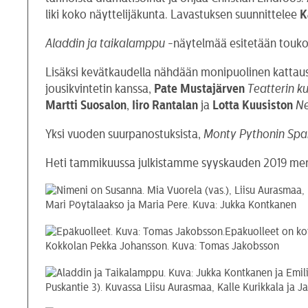
liki koko näyttelijäkunta. Lavastuksen suunnittelee
K
Aladdin ja taikalamppu
-näytelmää esitetään touko
Lisäksi kevätkaudella nähdään monipuolinen kattaus 
jousikvintetin kanssa,
Pate Mustajärven
Teatterin k
Martti Suosalon
,
Iiro Rantalan
ja
Lotta Kuusiston
Ne
Yksi vuoden suurpanostuksista,
Monty Pythonin Sp
Heti tammikuussa julkistamme syyskauden 2019 merki
Mari Pöytälaakso ja Maria Pere. Kuva: Jukka Kontkanen
Epäkuolleet on ko
Kokkolan Pekka Johansson. Kuva: Tomas Jakobsson
Puskantie 3). Kuvassa Liisu Aurasmaa, Kalle Kurikkala ja 