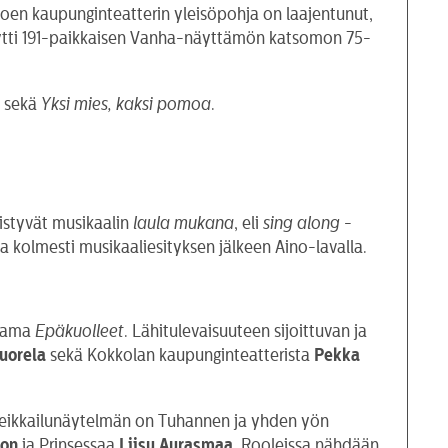
äjoen kaupunginteatterin yleisöpohja on laajentunut,
ytti 191-paikkaisen Vanha-näyttämön katsomon 75-
u
sekä
Yksi mies, kaksi pomoa
.
istyvät musikaalin
laula mukana
, eli
sing along
-
a kolmesti musikaaliesityksen jälkeen Aino-lavalla.
aama
Epäkuolleet
. Lähitulevaisuuteen sijoittuvan ja
uorela
sekä Kokkolan kaupunginteatterista
Pekka
Seikkailunäytelmän on Tuhannen ja yhden yön
son
ja Prinsessaa
Liisu Aurasmaa
. Rooleissa nähdään