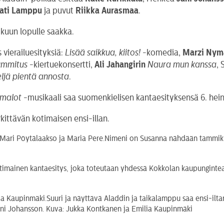
ati Lamppu
ja puvut
Riikka Aurasmaa
.
kuun lopulle saakka.
vierailuesityksiä:
Lisää saikkua, kiitos!
-komedia,
Marzi Nym
ummitus
-kiertuekonsertti,
Ali Jahangirin
Naura mun kanssa
,
ljä pientä annosta
.
amalot
-musikaali saa suomenkielisen kantaesityksensä 6. hei
ttävän kotimaisen ensi-illan.
Nimeni on Susanna nähdään tammikuus
timainen kantaesitys, joka toteutaan yhdessä Kokkolan kaupunginteat
Suuri ja näyttävä Aladdin ja taikalamppu saa ensi-ilt
Jani Johansson. Kuva: Jukka Kontkanen ja Emilia Kaupinmäki