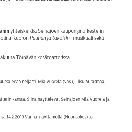
anin
yhteiskeikka Seinäjoen kaupunginorkesterin
 Solina-kuoron
Puuhun ja takaisin
-musikaali sekä
näkuuta Törnävän kesäteatterissa.
sa enää neljästi. Mia Vuorela (vas.), Liisu Aurasmaa,
terin kanssa. Siinä näyttelevät Seinäjoen Mia Vuorela ja
ansa 14.2.2019 Vanha-näyttämöllä (Nuorisokeskus,