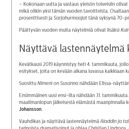
– Kokonaan uutta ja vastaus yleisön toiveisiin oliva
mikä olikin yksi tämän vuoden tavoitteista. Osaltaa
prosenttisesti ja
Sarjahurmaajat
tänä syksynä 70-pro
Päättyvän vuoden muita näytelmiä olivat lisäksi
Kui
Näyttävä lastennäytelmä 
Kevätkausi 2019 käynnistyy heti 4. tammikuuta, joll
esitykset, joita on kevään aikana luvassa kaikkiaan
Suosittu
Nimeni on Susanna
nähdään Elissa-näyttämö
Ensimmäinen uusi ensi-ilta nähdään 31. tammikuuta
maailmanlopun jälkeisestä elämästä maanpinnalla k
Johansson
.
Vauhdikas ja näyttävä lastennäytelmä
Aladdin ja t
tarinoista dramatisoinut ja ohjaa Christian Lindroos