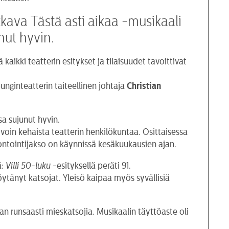
kava Tästä asti aikaa -musikaali
nut hyvin.
ikki teatterin esitykset ja tilaisuudet tavoittivat
nginteatterin taiteellinen johtaja
Christian
a sujunut hyvin.
oin kehaista teatterin henkilökuntaa. Osittaisessa
ontointijakso on käynnissä kesäkuukausien ajan.
ä:
Villi 50-luku
-esityksellä peräti 91.
ytänyt katsojat. Yleisö kaipaa myös syvällisiä
van runsaasti mieskatsojia. Musikaalin täyttöaste oli