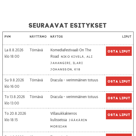
Seuraavat esitykset
Pvm
Näyttämö
Näytös
Liput
La 8.8.2026
Törnävä
Komediafestivaali On The
Osta liput
18:00
Road
Niko Kivelä, Ali
Jahangiri, Ilari
Johansson, K18
Su 9.8.2026
Törnävä
Dracula - verimmäinen totuus
Osta liput
16:00
To 13.8.2026
Törnävä
Dracula - verimmäinen totuus
Osta liput
13:00
To 20.8.2026
Villasukkakierros
Osta liput
18:15
kulisseissa
Jääkärin
morsian