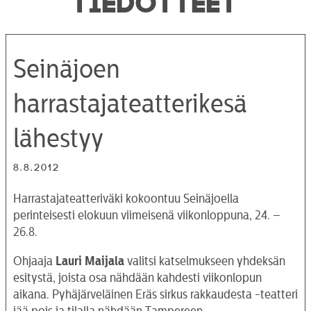
Seinäjoen
harrastajateatterikesä
lähestyy
8.8.2012
Harrastajateatteriväki kokoontuu Seinäjoella
perinteisesti elokuun viimeisenä viikonloppuna, 24. –
26.8.
Ohjaaja
Lauri Maijala
valitsi katselmukseen yhdeksän
esitystä, joista osa nähdään kahdesti viikonlopun
aikana. Pyhäjärveläinen Eräs sirkus rakkaudesta -teatteri
jää pois ja tilalla nähdään Tampereen