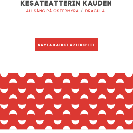
KESÄTEATTERIN KAUDEN
/
Allsång på Östermyra
Dracula
Näytä kaikki artikkelit