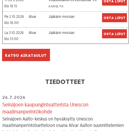
39
Osta liput
18:15
askelta
Pe 2.10.2026
Alvar
Jääkärin morsian
Osta liput
18:00
La 3.10.2026
Alvar
Jääkärin morsian
Osta liput
13:00
Katso aikataulut
Tiedotteet
26.7.2026
Seinäjoen kaupunginteatterista Unescon
maailmanperintökohde
Seinäjoen Aalto-keskus on hyväksytty Unescon
maailmanperintöluetteloon osana Alvar Aallon suunnittelemien