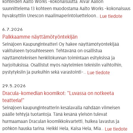
kohteiden Aalto Works -kokonaisuutta. Alvar Aallon
suunnittelema 13 kohteen muodostama Aalto Works -kokonaisuus
hyväksyttiin Unescon maailmaperintöluetteloon...
Lue tiedote
6.7.2026
Palkkaamme näyttämötyöntekijän
Seinäjoen Kaupunginteatteri Oy hakee näyttämötyöntekijää
vakituiseen työsuhteeseen. Tehtävänä on osallistua
näyttämöteknisen henkilökunnan toimintaan esityksissä ja
harjoituksissa. Osallistut myös näytelmien teknisiin vaihtoihin,
pystytyksiin ja purkuihin sekä varastointi-...
Lue tiedote
29.5.2026
Dracula-komedian koomikot: ”Luvassa on notkeeta
teatteria!”
Seinäjoen kaupunginteatterin kesälavalla nähdään viimeisen
päälle tehtyjä tuotantoja. Tänä kesänä yleisön tulevat
hurmaamaan Draculan koomikkokvartetti, huikea lavastus ja
pöhkön hauska tarina. Heikki Hela, Kaisa Hela, Mia...
Lue tiedote