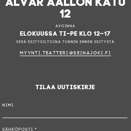
ALVAR AALLON KATU
12
Avoinna
elokuussa ti–pe klo 12–17
sekä esitysiltoina tunnin ennen esitystä
myynti.teatteri@seinajoki.fi
Tilaa uutiskirje
Nimi
Sähköposti
*