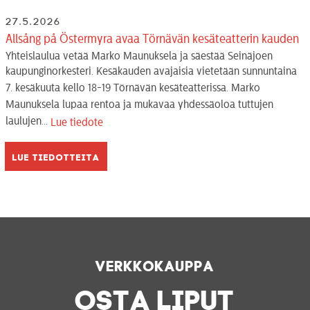
27.5.2026
Allsång på Östermyra avaa Törnävän kesäteatterin kauden
Yhteislaulua vetää Marko Maunuksela ja säestää Seinäjoen
kaupunginorkesteri. Kesäkauden avajaisia vietetään sunnuntaina
7. kesäkuuta kello 18-19 Törnävän kesäteatterissa. Marko
Maunuksela lupaa rentoa ja mukavaa yhdessäoloa tuttujen
laulujen...
Lue tiedote
Lue tiedotteita
Verkkokauppa
OSTA LIPUT