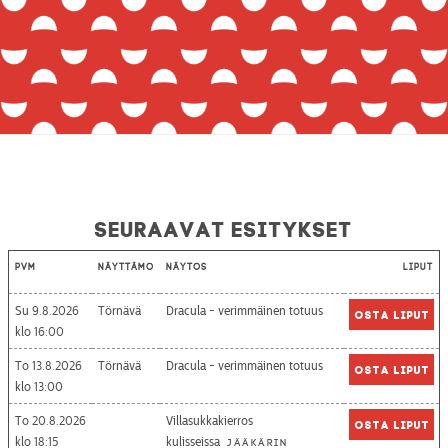
Seuraavat esitykset
Pvm
Näyttämö
Näytös
Liput
Su 9.8.2026
Törnävä
Dracula - verimmäinen totuus
Osta liput
16:00
To 13.8.2026
Törnävä
Dracula - verimmäinen totuus
Osta liput
13:00
To 20.8.2026
Villasukkakierros
Osta liput
18:15
kulisseissa
Jääkärin