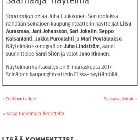
Saarnaaja-näytelmä
Saarnaajan
ohjaa Juha Luukkonen. Sen rooleissa
nähdään Seinäjoen kaupunginteatterin näyttelijät
Liisu
Aurasmaa
,
Jani Johansson
,
Sari Jokelin
,
Seppo
Kaisanlahti
,
Jukka Puronlahti
ja
Mari Pöytälaakso
.
Näytelmän skenografi on
Juho Lindström
, äänet
suunnittelee
Sami Silén
ja valot
Juho Itkonen
.
Näytelmän kantaesitys on 8. marraskuuta 2017
Seinäjoen kaupunginteatterin Elissa-näyttämöllä.
« Edellinen tiedote
Seuraava tiedote »
« Selaa tuoreimpia tiedotteita
Lisää kommenttisi