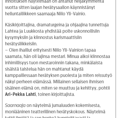
Innoituksen näytelmään on antanut neljäkymmentä
vuotta sitten laajan herätysaallon käynnistänyt
helluntailiikkeen saarnaaja Niilo Yli-Vainio.
Käsikirjoittajina, dramaturgeina ja ohjaajina tunnettuja
Lahtea ja Luukkosta yhdistää polte uskonnollisiin
kysymyksiin ja kiinnostus karismaattisiin
herätysliikkeisiin.
– Olen ihaillut erityisesti Niilo Yli-Vainion tapaa
saarnata, hän oli lajinsa mestari. Minua alkoi kiinnostaa
inhimillisyys tuon mestaroinnin takana, minkälaista
sisäistä taistelua hän on mahtanut käydä
kamppaillessaan herätyksen puolesta ja miten reissutyö
näkyi perheen elämässä. Millainen sellaisen ihmisen
sisäinen elämä on, miten se muuttuu ja kehittyy, pohtii
Ari-Pekka Lahti
, toinen kirjoittajista.
Saarnaaja
on näytelmä jumaluuden kokemisesta,
moniääninen teatterillinen herätyskokous. Näytelmä
tutkii ilmiötä ja sen henkeä kunnioittavasti ja