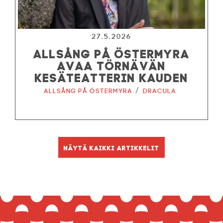
27.5.2026
ALLSÅNG PÅ ÖSTERMYRA
AVAA TÖRNÄVÄN
KESÄTEATTERIN KAUDEN
/
Allsång på Östermyra
Dracula
Näytä kaikki artikkelit