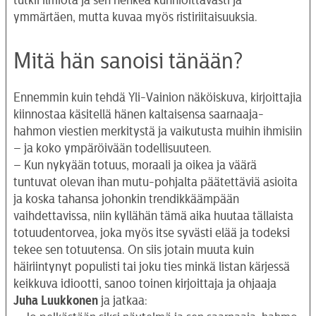
ymmärtäen, mutta kuvaa myös ristiriitaisuuksia.
Mitä hän sanoisi tänään?
Ennemmin kuin tehdä Yli-Vainion näköiskuva, kirjoittajia
kiinnostaa käsitellä hänen kaltaisensa saarnaaja-
hahmon viestien merkitystä ja vaikutusta muihin ihmisiin
– ja koko ympäröivään todellisuuteen.
– Kun nykyään totuus, moraali ja oikea ja väärä
tuntuvat olevan ihan mutu-pohjalta päätettäviä asioita
ja koska tahansa johonkin trendikkäämpään
vaihdettavissa, niin kyllähän tämä aika huutaa tällaista
totuudentorvea, joka myös itse syvästi elää ja todeksi
tekee sen totuutensa. On siis jotain muuta kuin
häiriintynyt populisti tai joku ties minkä listan kärjessä
keikkuva idiootti, sanoo toinen kirjoittaja ja ohjaaja
Juha Luukkonen
ja jatkaa: