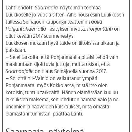
Lahti ehdotti
Saarnaaja
-näytelmän teemaa
Luukkoselle jo vuosia sitten. Aihe nousi esiin Luukkosen
tullessa Seinäjoen kaupunginteatteriin
Täällä
Pohjantähden alla
-esityksen myötä.
Pohjantähti
on
ollut kevään 2017 suurmenestys.
Luukkosen mukaan hyvä taide on liitoksissa aikaan ja
paikkaan.
– Se ei tarkoita, että Pohjanmaalla pitäisi tehdä vain
maakuntaan sijoittuvia juttuja, mutta uskon, että
Saarnaajalle
on tilaus Seinäjoella vuonna 2017.
– Se, että Yli-Vainio on vaikuttanut ympäri
Pohjanmaata, myös Kokkolassa, mistä itse olen
kotoisin, tuntuu tärkeältä. Hänen elämässään kuuluu
lakeuksien maisema, sen lohduton harmaa valo ja ne
unelmien ja haaveiden kuiskaukset, mitä omasta
elämästäni tunnistan, päättää Lahti.