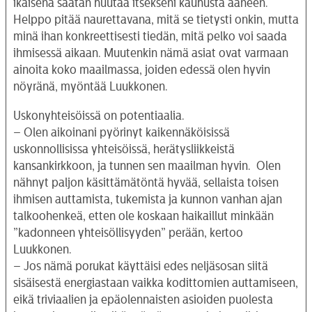
ikäisenä saatan huutaa itsekseni kauhusta ääneen.
Helppo pitää naurettavana, mitä se tietysti onkin, mutta
minä ihan konkreettisesti tiedän, mitä pelko voi saada
ihmisessä aikaan. Muutenkin nämä asiat ovat varmaan
ainoita koko maailmassa, joiden edessä olen hyvin
nöyränä, myöntää Luukkonen.
Uskonyhteisöissä on potentiaalia.
– Olen aikoinani pyörinyt kaikennäköisissä
uskonnollisissa yhteisöissä, herätysliikkeistä
kansankirkkoon, ja tunnen sen maailman hyvin. Olen
nähnyt paljon käsittämätöntä hyvää, sellaista toisen
ihmisen auttamista, tukemista ja kunnon vanhan ajan
talkoohenkeä, etten ole koskaan haikaillut minkään
”kadonneen yhteisöllisyyden” perään, kertoo
Luukkonen.
– Jos nämä porukat käyttäisi edes neljäsosan siitä
sisäisestä energiastaan vaikka kodittomien auttamiseen,
eikä triviaalien ja epäolennaisten asioiden puolesta