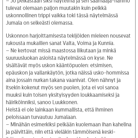
– Jo pelkästään siksi näytelmä ja sen saarnaaja-hahmo
tulevat olemaan paljon muutakin kuin pelkkä
uskonnollinen trippi vaikka toki tässä näytelmässä
Jumala on selkeästi olemassa.
Uskonnon harjoittamisesta tekijöiden mieleen nousevat
rukousta mukaillen sanat Valta, Voima ja Kunnia.
– Ne kertovat missä maastossa liikutaan ja minkä
suuruusluokan asioista näytelmässä on kyse. Ne
sisältävät myös uskon kääntöpuolen: etsimisen,
epäuskon ja vallankäytön, jotka näissä usko-hommissa
aina jossain nurkan takana vaanivat. Olen nähnyt ja
itsekin kokenut myös sen puolen, jota ei voi sanoa
muuksi kuin toisen yksityisyyden loukkaamiseksi ja
häiriköinniksi, sanoo Luukkonen.
Heistä ei ole lainkaan kummallista, että ihminen
peloissaan turvautuu Jumalaan.
– Minähän esimerkiksi pelkään kuolemaan ihan kahelina
ja päivittäin, niin että vieläkin tämmöisenä keski-