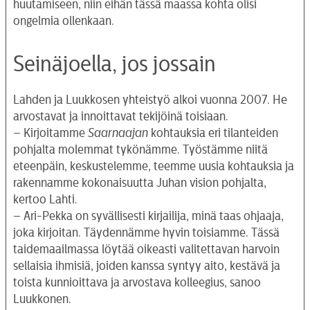
huutamiseen, niin eihän tässä maassa kohta olisi
ongelmia ollenkaan.
Seinäjoella, jos jossain
Lahden ja Luukkosen yhteistyö alkoi vuonna 2007. He
arvostavat ja innoittavat tekijöinä toisiaan.
– Kirjoitamme
Saarnaajan
kohtauksia eri tilanteiden
pohjalta molemmat tykönämme. Työstämme niitä
eteenpäin, keskustelemme, teemme uusia kohtauksia ja
rakennamme kokonaisuutta Juhan vision pohjalta,
kertoo Lahti.
– Ari-Pekka on syvällisesti kirjailija, minä taas ohjaaja,
joka kirjoitan. Täydennämme hyvin toisiamme. Tässä
taidemaailmassa löytää oikeasti valitettavan harvoin
sellaisia ihmisiä, joiden kanssa syntyy aito, kestävä ja
toista kunnioittava ja arvostava kolleegius, sanoo
Luukkonen.