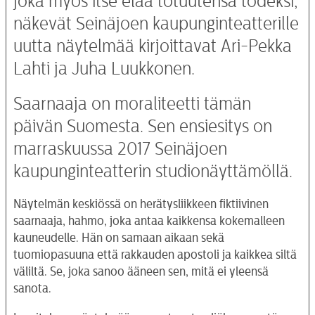
joka myös itse elää totuutensa todeksi,
näkevät Seinäjoen kaupunginteatterille
uutta näytelmää kirjoittavat Ari-Pekka
Lahti ja Juha Luukkonen.
Saarnaaja on moraliteetti tämän
päivän Suomesta. Sen ensiesitys on
marraskuussa 2017 Seinäjoen
kaupunginteatterin studionäyttämöllä.
Näytelmän keskiössä on herätysliikkeen fiktiivinen
saarnaaja, hahmo, joka antaa kaikkensa kokemalleen
kauneudelle. Hän on samaan aikaan sekä
tuomiopasuuna että rakkauden apostoli ja kaikkea siltä
väliltä. Se, joka sanoo ääneen sen, mitä ei yleensä
sanota.