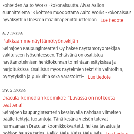
kohteiden Aalto Works -kokonaisuutta. Alvar Aallon
suunnittelema 13 kohteen muodostama Aalto Works -kokonaisuus
hyväksyttiin Unescon maailmaperintöluetteloon...
Lue tiedote
6.7.2026
Palkkaamme näyttämötyöntekijän
Seinäjoen Kaupunginteatteri Oy hakee näyttämötyöntekijää
vakituiseen työsuhteeseen. Tehtävänä on osallistua
näyttämöteknisen henkilökunnan toimintaan esityksissä ja
harjoituksissa. Osallistut myös näytelmien teknisiin vaihtoihin,
pystytyksiin ja purkuihin sekä varastointi-...
Lue tiedote
29.5.2026
Dracula-komedian koomikot: ”Luvassa on notkeeta
teatteria!”
Seinäjoen kaupunginteatterin kesälavalla nähdään viimeisen
päälle tehtyjä tuotantoja. Tänä kesänä yleisön tulevat
hurmaamaan Draculan koomikkokvartetti, huikea lavastus ja
pöhkön hauska tarina. Heikki Hela, Kaisa Hela, Mia...