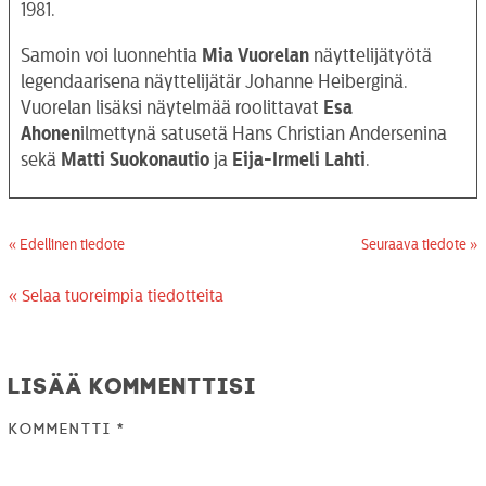
1981.
Samoin voi luonnehtia
Mia Vuorelan
näyttelijätyötä
legendaarisena näyttelijätär Johanne Heiberginä.
Vuorelan lisäksi näytelmää roolittavat
Esa
Ahonen
ilmettynä satusetä Hans Christian Andersenina
sekä
Matti
Suokonautio
ja
Eija-Irmeli Lahti
.
« Edellinen tiedote
Seuraava tiedote »
« Selaa tuoreimpia tiedotteita
Lisää kommenttisi
Kommentti
*