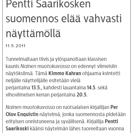
Pentti Saarikosken
suomennos elää vahvasti
näyttämöllä
11.5.2011
Tunnelmaltaan tiivis ja ylöspanoltaan klassisen
kaunis
Nainen
muotokuvassa
on edennyt viimeisiin
näytöksiinsä. Tämä
Kimmo Kahran
ohjaama kvintetti
neljälle näyttelijälle esitetään vielä
perjantaina
13.5.,
kahdesti lauantaina
14.5.
sekä
vihoviimeisen kerran perjantaina
20.5.
Nainen muotokuvassa
on ruotsalaisen kirjailijan
Per
Olov Enquistin
näytelmä, jonka suomennosta pidetään
erityisen onnistuneena ja syvällisenä. Kirjailija
Pentti
Saarikoski
käänsi näytelmän lähes tuoreeltaan vuonna