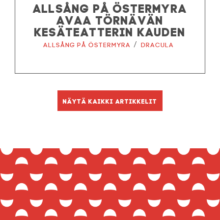
ALLSÅNG PÅ ÖSTERMYRA
AVAA TÖRNÄVÄN
KESÄTEATTERIN KAUDEN
/
Allsång på Östermyra
Dracula
Näytä kaikki artikkelit