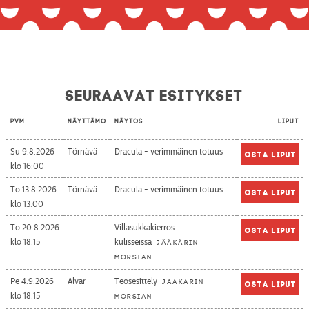
Seuraavat esitykset
Pvm
Näyttämö
Näytös
Liput
Su 9.8.2026
Törnävä
Dracula - verimmäinen totuus
Osta liput
16:00
To 13.8.2026
Törnävä
Dracula - verimmäinen totuus
Osta liput
13:00
To 20.8.2026
Villasukkakierros
Osta liput
18:15
kulisseissa
Jääkärin
morsian
Pe 4.9.2026
Alvar
Teosesittely
Jääkärin
Osta liput
18:15
morsian