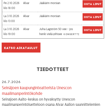
Pe 2.10.2026
Alvar
Jääkärin morsian
Osta liput
18:00
La 3.10.2026
Alvar
Jääkärin morsian
Osta liput
13:00
La 3.10.2026
Alvar
Juha Lagström 50 vee - jos
Osta liput
19:00
henki vielä pihisee
Konsertti
Katso aikataulut
Tiedotteet
26.7.2026
Seinäjoen kaupunginteatterista Unescon
maailmanperintökohde
Seinäjoen Aalto-keskus on hyväksytty Unescon
maailmanperintöluetteloon osana Alvar Aallon suunnittelemien