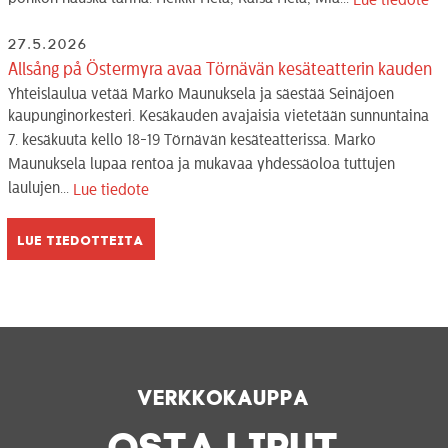
Lue tiedote
27.5.2026
Allsång på Östermyra avaa Törnävän kesäteatterin kauden
Yhteislaulua vetää Marko Maunuksela ja säestää Seinäjoen
kaupunginorkesteri. Kesäkauden avajaisia vietetään sunnuntaina
7. kesäkuuta kello 18-19 Törnävän kesäteatterissa. Marko
Maunuksela lupaa rentoa ja mukavaa yhdessäoloa tuttujen
laulujen...
Lue tiedote
Lue tiedotteita
Verkkokauppa
OSTA LIPUT