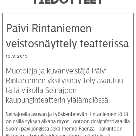
Päivi Rintaniemen
veistosnäyttely teatterissa
15.9.2015
Muotoilija ja kuvanveistäjä Päivi
Rintaniemen yksityisnäyttely avautuu
tällä viikolla Seinäjoen
kaupunginteatterin ylälämpiössä.
Seinäjoella asuvan ja työskentelevän Rintaniemen töitä
on esillä syksyn aikana myös Lontoon designfestivaalilla
Suomi paviljongissa sekä Premio Faenza -palkintoon
liittyvässä
Taiteilijoiden residenssi
-näyttelyssä