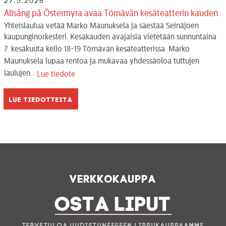
27.5.2026
Allsång på Östermyra avaa Törnävän kesäteatterin kauden
Yhteislaulua vetää Marko Maunuksela ja säestää Seinäjoen
kaupunginorkesteri. Kesäkauden avajaisia vietetään sunnuntaina
7. kesäkuuta kello 18-19 Törnävän kesäteatterissa. Marko
Maunuksela lupaa rentoa ja mukavaa yhdessäoloa tuttujen
laulujen...
Lue tiedote
Lue tiedotteita
Verkkokauppa
OSTA LIPUT
Tervetuloa uudistuneeseen lippukauppaamme