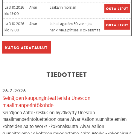
La 3.10.2026
Alvar
Jääkärin morsian
Osta liput
13:00
La 3.10.2026
Alvar
Juha Lagström 50 vee - jos
Osta liput
19:00
henki vielä pihisee
Konsertti
Katso aikataulut
Tiedotteet
26.7.2026
Seinäjoen kaupunginteatterista Unescon
maailmanperintökohde
Seinäjoen Aalto-keskus on hyväksytty Unescon
maailmanperintöluetteloon osana Alvar Aallon suunnittelemien
kohteiden Aalto Works -kokonaisuutta. Alvar Aallon