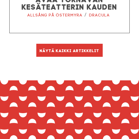
KESÄTEATTERIN KAUDEN
/
Allsång på Östermyra
Dracula
Näytä kaikki artikkelit