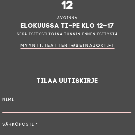
12
Avoinna
elokuussa ti–pe klo 12–17
sekä esitysiltoina tunnin ennen esitystä
myynti.teatteri@seinajoki.fi
Tilaa uutiskirje
Nimi
Sähköposti
*