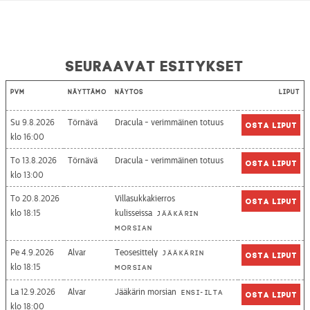
Seuraavat esitykset
Pvm
Näyttämö
Näytös
Liput
Su 9.8.2026
Törnävä
Dracula - verimmäinen totuus
Osta liput
16:00
To 13.8.2026
Törnävä
Dracula - verimmäinen totuus
Osta liput
13:00
To 20.8.2026
Villasukkakierros
Osta liput
18:15
kulisseissa
Jääkärin
morsian
Pe 4.9.2026
Alvar
Teosesittely
Jääkärin
Osta liput
18:15
morsian
La 12.9.2026
Alvar
Jääkärin morsian
Ensi-ilta
Osta liput
18:00