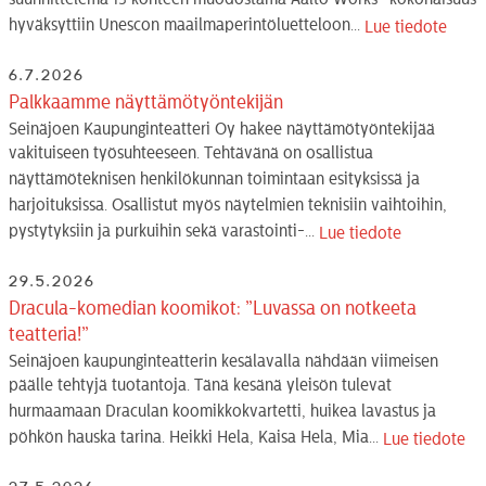
suunnittelema 13 kohteen muodostama Aalto Works -kokonaisuus
hyväksyttiin Unescon maailmaperintöluetteloon...
Lue tiedote
6.7.2026
Palkkaamme näyttämötyöntekijän
Seinäjoen Kaupunginteatteri Oy hakee näyttämötyöntekijää
vakituiseen työsuhteeseen. Tehtävänä on osallistua
näyttämöteknisen henkilökunnan toimintaan esityksissä ja
harjoituksissa. Osallistut myös näytelmien teknisiin vaihtoihin,
pystytyksiin ja purkuihin sekä varastointi-...
Lue tiedote
29.5.2026
Dracula-komedian koomikot: ”Luvassa on notkeeta
teatteria!”
Seinäjoen kaupunginteatterin kesälavalla nähdään viimeisen
päälle tehtyjä tuotantoja. Tänä kesänä yleisön tulevat
hurmaamaan Draculan koomikkokvartetti, huikea lavastus ja
pöhkön hauska tarina. Heikki Hela, Kaisa Hela, Mia...
Lue tiedote