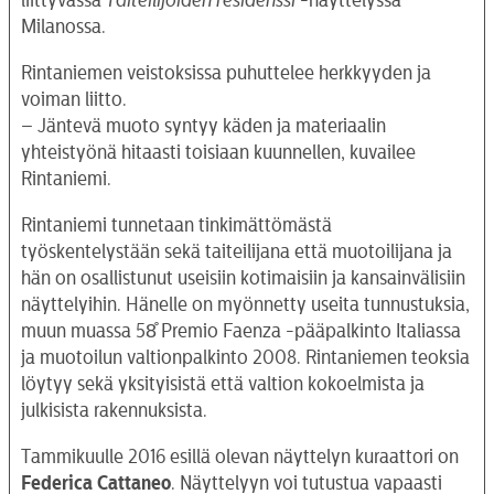
Milanossa.
Rintaniemen veistoksissa puhuttelee herkkyyden ja
voiman liitto.
– Jäntevä muoto syntyy käden ja materiaalin
yhteistyönä hitaasti toisiaan kuunnellen, kuvailee
Rintaniemi.
Rintaniemi tunnetaan tinkimättömästä
työskentelystään sekä taiteilijana että muotoilijana ja
hän on osallistunut useisiin kotimaisiin ja kansainvälisiin
näyttelyihin. Hänelle on myönnetty useita tunnustuksia,
muun muassa 58̊ Premio Faenza -pääpalkinto Italiassa
ja muotoilun valtionpalkinto 2008. Rintaniemen teoksia
löytyy sekä yksityisistä että valtion kokoelmista ja
julkisista rakennuksista.
Tammikuulle 2016 esillä olevan näyttelyn kuraattori on
Federica Cattaneo
. Näyttelyyn voi tutustua vapaasti