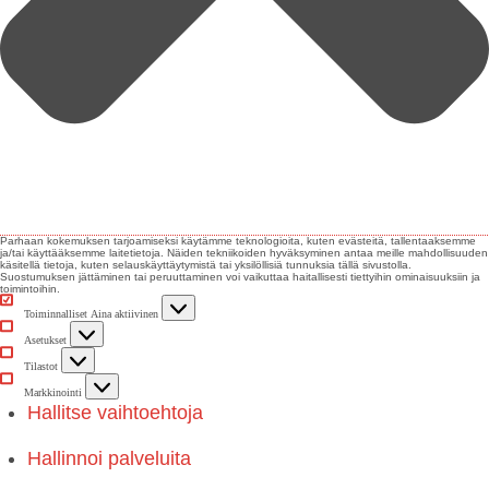
Parhaan kokemuksen tarjoamiseksi käytämme teknologioita, kuten evästeitä, tallentaaksemme
ja/tai käyttääksemme laitetietoja. Näiden tekniikoiden hyväksyminen antaa meille mahdollisuuden
käsitellä tietoja, kuten selauskäyttäytymistä tai yksilöllisiä tunnuksia tällä sivustolla.
Suostumuksen jättäminen tai peruuttaminen voi vaikuttaa haitallisesti tiettyihin ominaisuuksiin ja
toimintoihin.
Toiminnalliset
Toiminnalliset
Aina aktiivinen
Asetukset
Asetukset
Tilastot
Tilastot
Markkinointi
Markkinointi
Hallitse vaihtoehtoja
Hallinnoi palveluita