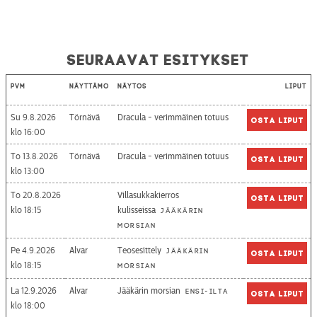
Seuraavat esitykset
Pvm
Näyttämö
Näytös
Liput
Su 9.8.2026
Törnävä
Dracula - verimmäinen totuus
Osta liput
16:00
To 13.8.2026
Törnävä
Dracula - verimmäinen totuus
Osta liput
13:00
To 20.8.2026
Villasukkakierros
Osta liput
18:15
kulisseissa
Jääkärin
morsian
Pe 4.9.2026
Alvar
Teosesittely
Jääkärin
Osta liput
18:15
morsian
La 12.9.2026
Alvar
Jääkärin morsian
Ensi-ilta
Osta liput
18:00