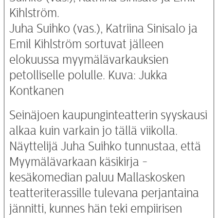
Juha Suihko (vas.), Katriina Sinisalo ja
Emil Kihlström sortuvat jälleen
elokuussa myymälävarkauksien
petolliselle polulle. Kuva: Jukka
Kontkanen
Seinäjoen kaupunginteatterin syyskausi
alkaa kuin varkain jo tällä viikolla.
Näyttelijä Juha Suihko tunnustaa, että
Myymälävarkaan käsikirja -
kesäkomedian paluu Mallaskosken
teatteriterassille tulevana perjantaina
jännitti, kunnes hän teki empiirisen