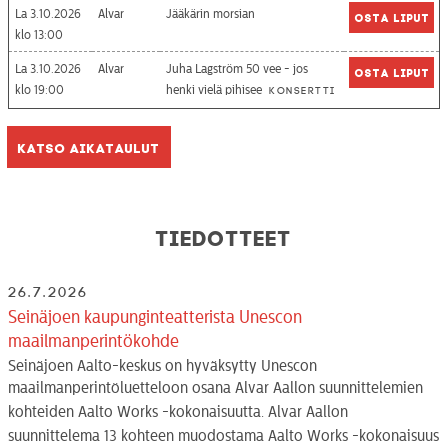
La 3.10.2026
Alvar
Jääkärin morsian
Osta liput
13:00
La 3.10.2026
Alvar
Juha Lagström 50 vee - jos
Osta liput
19:00
henki vielä pihisee
Konsertti
Katso aikataulut
Tiedotteet
26.7.2026
Seinäjoen kaupunginteatterista Unescon
maailmanperintökohde
Seinäjoen Aalto-keskus on hyväksytty Unescon
maailmanperintöluetteloon osana Alvar Aallon suunnittelemien
kohteiden Aalto Works -kokonaisuutta. Alvar Aallon
suunnittelema 13 kohteen muodostama Aalto Works -kokonaisuus