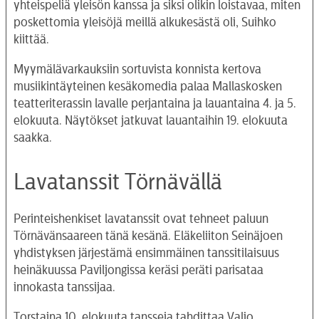
yhteispeliä yleisön kanssa ja siksi olikin loistavaa, miten
poskettomia yleisöjä meillä alkukesästä oli, Suihko
kiittää.
Myymälävarkauksiin sortuvista konnista kertova
musiikintäyteinen kesäkomedia palaa Mallaskosken
teatteriterassin lavalle perjantaina ja lauantaina 4. ja 5.
elokuuta. Näytökset jatkuvat lauantaihin 19. elokuuta
saakka.
Lavatanssit Törnävällä
Perinteishenkiset lavatanssit ovat tehneet paluun
Törnävänsaareen tänä kesänä. Eläkeliiton Seinäjoen
yhdistyksen järjestämä ensimmäinen tanssitilaisuus
heinäkuussa Paviljongissa keräsi peräti parisataa
innokasta tanssijaa.
Torstaina 10. elokuuta tansseja tahdittaa Valio