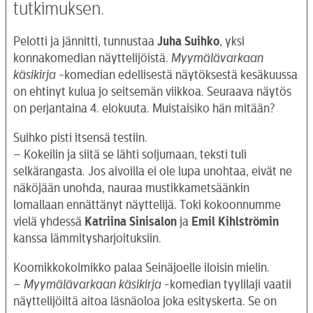
tutkimuksen.
Pelotti ja jännitti, tunnustaa
Juha Suihko
, yksi
konnakomedian näyttelijöistä.
Myymälävarkaan
käsikirja
-komedian edellisestä näytöksestä kesäkuussa
on ehtinyt kulua jo seitsemän viikkoa. Seuraava näytös
on perjantaina 4. elokuuta. Muistaisiko hän mitään?
Suihko pisti itsensä testiin.
– Kokeilin ja siitä se lähti soljumaan, teksti tuli
selkärangasta. Jos aivoilla ei ole lupa unohtaa, eivät ne
näköjään unohda, nauraa mustikkametsäänkin
lomallaan ennättänyt näyttelijä. Toki kokoonnumme
vielä yhdessä
Katriina
Sinisalon
ja
Emil Kihlströmin
kanssa lämmitysharjoituksiin.
Koomikkokolmikko palaa Seinäjoelle iloisin mielin.
–
Myymälävarkaan käsikirja
-komedian tyylilaji vaatii
näyttelijöiltä aitoa läsnäoloa joka esityskerta. Se on