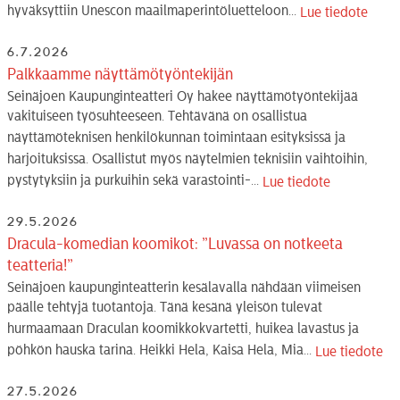
hyväksyttiin Unescon maailmaperintöluetteloon...
Lue tiedote
6.7.2026
Palkkaamme näyttämötyöntekijän
Seinäjoen Kaupunginteatteri Oy hakee näyttämötyöntekijää
vakituiseen työsuhteeseen. Tehtävänä on osallistua
näyttämöteknisen henkilökunnan toimintaan esityksissä ja
harjoituksissa. Osallistut myös näytelmien teknisiin vaihtoihin,
pystytyksiin ja purkuihin sekä varastointi-...
Lue tiedote
29.5.2026
Dracula-komedian koomikot: ”Luvassa on notkeeta
teatteria!”
Seinäjoen kaupunginteatterin kesälavalla nähdään viimeisen
päälle tehtyjä tuotantoja. Tänä kesänä yleisön tulevat
hurmaamaan Draculan koomikkokvartetti, huikea lavastus ja
pöhkön hauska tarina. Heikki Hela, Kaisa Hela, Mia...
Lue tiedote
27.5.2026