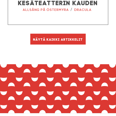
KESÄTEATTERIN KAUDEN
/
Allsång på Östermyra
Dracula
Näytä kaikki artikkelit