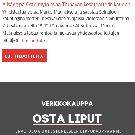
Allsång på Östermyra avaa Törnävän kesäteatterin kauden
Yhteislaulua vetää Marko Maunuksela ja säestää Seinäjoen
kaupunginorkesteri. Kesäkauden avajaisia vietetään sunnuntaina
7. kesäkuuta kello 18-19 Törnävän kesäteatterissa. Marko
Maunuksela lupaa rentoa ja mukavaa yhdessäoloa tuttujen
laulujen...
Lue tiedote
Lue tiedotteita
Verkkokauppa
OSTA LIPUT
Tervetuloa uudistuneeseen lippukauppaamme