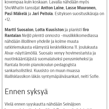
kovempaa kuin koskaan. Lavalla nähdään myös
ShoWhatin tanssijat
Antton Laine
,
Lasse Muuronen,
Pasi Mäkelä
ja
Jari Peltola
. Esityksen suositusikäraja on
+12.
Martti Suosalon
,
Lotta Kuusiston
ja pianisti
Iiro
Rantalan
Neljä pientä annosta
-musiikkikomediassa
nähdään
Illallinen
yhdelle
ja kolme muuta
ratkiriemukasta elämystä keskiviikkona 11. joulukuuta
Alvar-näyttämöllä. Suosalo venyy hovimestarista ja
nuotinkääntäjästä suomalaiseksi perusmieheksi ja
Rantala Iironin pianokoulun pedagogista
sankarisolistiksi. Kuusisto on muun muassa
illallisklassikon iäkäs syntymäpäiväsankari, neiti Sofie.
Ennen syksyä
Vielä ennen syyskautta nähdään Seinäjoen