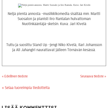
Neljä pientä annosta -musiikkikomedia sisältää mm. Martti
Suosalon ja pianisti Iiro Rantalan hulvattoman
Nuotinkääntäjä-sketsin. Kuva: Jari Kivelä
Tuttu ja suosittu Stand Up -jengi Niko Kivelä, Ilari Johansson
ja Ali Jahangiri naurattavat jälleen Törnävän kesässä.
« Edellinen tiedote
Seuraava tiedote »
« Selaa tuoreimpia tiedotteita
Lisää kommenttisi