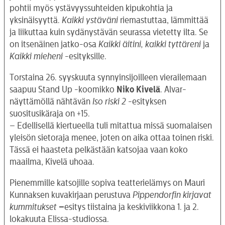
pohtii myös ystävyyssuhteiden kipukohtia ja
yksinäisyyttä.
Kaikki ystäväni
riemastuttaa, lämmittää
ja liikuttaa kuin sydänystävän seurassa vietetty ilta. Se
on itsenäinen jatko-osa
Kaikki äitini, kaikki tyttäreni
ja
Kaikki mieheni
-esityksille.
Torstaina 26. syyskuuta synnyinsijoilleen vierailemaan
saapuu Stand Up -koomikko
Niko Kivelä
. Alvar-
näyttämöllä nähtävän
Iso riski 2
-esityksen
suositusikäraja on +15.
– Edellisellä kiertueella tuli mitattua missä suomalaisen
yleisön sietoraja menee, joten on aika ottaa toinen riski.
Tässä ei haasteta pelkästään katsojaa vaan koko
maailma, Kivelä uhoaa.
Pienemmille katsojille sopiva teatterielämys on Mauri
Kunnaksen kuvakirjaan perustuva
Pippendorfin kirjavat
kummitukset
–
esitys tiistaina ja keskiviikkona 1. ja 2.
lokakuuta Elissa-studiossa.