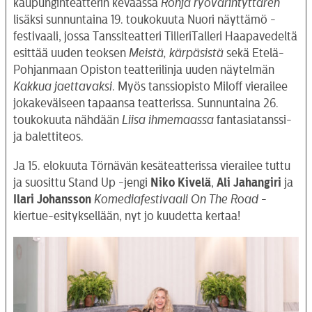
kaupunginteatterin keväässä
Ronja ryövärintyttären
lisäksi sunnuntaina 19. toukokuuta Nuori näyttämö -
festivaali, jossa Tanssiteatteri TilleriTalleri Haapavedeltä
esittää uuden teoksen
Meistä, kärpäsistä
sekä Etelä-
Pohjanmaan Opiston teatterilinja uuden näytelmän
Kakkua jaettavaksi
. Myös tanssiopisto Miloff vierailee
jokakeväiseen tapaansa teatterissa. Sunnuntaina 26.
toukokuuta nähdään
Liisa ihmemaassa
fantasiatanssi-
ja balettiteos.
Ja 15. elokuuta Törnävän kesäteatterissa vierailee tuttu
ja suosittu Stand Up -jengi
Niko Kivelä
,
Ali Jahangiri
ja
Ilari Johansson
Komediafestivaali On The Road
-
kiertue-esityksellään, nyt jo kuudetta kertaa!