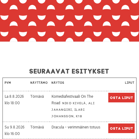
Seuraavat esitykset
Pvm
Näyttämö
Näytös
Liput
La 8.8.2026
Törnävä
Komediafestivaali On The
Osta liput
18:00
Road
Niko Kivelä, Ali
Jahangiri, Ilari
Johansson, K18
Su 9.8.2026
Törnävä
Dracula - verimmäinen totuus
Osta liput
16:00