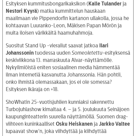
Esityksen kummitusbongarikaksikon (
Kalle Tulander
ja
Nestori Kyyrä
) matka kummittelun hauskaan
maailmaan vie Pippendorfin kartanon ullakolla, jossa he
kohtaavan Luuranko-Leon, Mäkisen Papan Mörön ja
muita iloisen värikkäitä haamuhahmoja.
Suositut Stand Up -vierailut saavat jatkoa
Ilari
Johanssonin
tuodessa uuden
Someoletettu
-esityksensä
keskiviikkona 13. marraskuuta Alvar-näyttämölle.
Nykyilmiöistä eniten sosiaalinen media hämmentää
ilman internetiä kasvanutta Johanssonia. Hän pohtii,
onko ihmistä olemassakaan, jos ei ole somessa?
Esityksen ikäraja on +18.
ShoWhatin 25-vuotisjuhlien kunniaksi rakennettu
Turbojuhlashow kimaltaa 4. – ja 5. joulukuuta Seinäjoen
kaupunginteatterin suurella näyttämöllä. Suomen drag-
viihteen kuninkaalliset
Osku Heiskanen
ja
Jarkko Valtee
lupaavat show’n, joka viihdyttää ja kiihdyttää