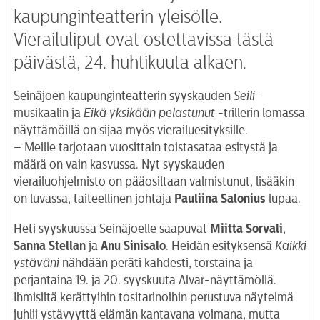
kaupunginteatterin yleisölle.
Vierailuliput ovat ostettavissa tästä
päivästä, 24. huhtikuuta alkaen.
Seinäjoen kaupunginteatterin syyskauden
Seili
-
musikaalin ja
Eikä yksikään pelastunut
-trillerin lomassa
näyttämöillä on sijaa myös vierailuesityksille.
– Meille tarjotaan vuosittain toistasataa esitystä ja
määrä on vain kasvussa. Nyt syyskauden
vierailuohjelmisto on pääosiltaan valmistunut, lisääkin
on luvassa, taiteellinen johtaja
Pauliina Salonius
lupaa.
Heti syyskuussa Seinäjoelle saapuvat
Miitta Sorvali
,
Sanna Stellan
ja
Anu Sinisalo
. Heidän esityksensä
Kaikki
ystäväni
nähdään peräti kahdesti, torstaina ja
perjantaina 19. ja 20. syyskuuta Alvar-näyttämöllä.
Ihmisiltä kerättyihin tositarinoihin perustuva näytelmä
juhlii ystävyyttä elämän kantavana voimana, mutta