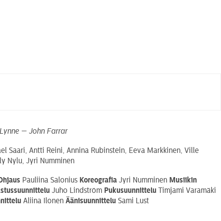
 Lynne — John Farrar
ael Saari, Antti Reini, Annina Rubinstein, Eeva Markkinen, Ville
ely Nylu, Jyri Numminen
Ohjaus
Pauliina Salonius
Koreografia
Jyri Numminen
Musiikin
stussuunnittelu
Juho Lindström
Pukusuunnittelu
Timjami Varamäki
nittelu
Aliina Ilonen
Äänisuunnittelu
Sami Lust