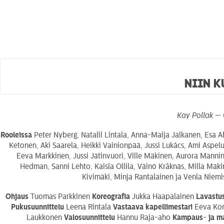
Niin 
Kay Pollak — 
Rooleissa
Peter Nyberg, Natalil Lintala, Anna-Maija Jalkanen, Esa 
Ketonen, Aki Saarela, Heikki Vainionpää, Jussi Lukács, Ami Aspelu
Eeva Markkinen, Jussi Jätinvuori, Ville Mäkinen, Aurora Mannin
Hedman, Sanni Lehto, Kaisla Ollila, Väinö Kråknäs, Milla Mäkin
Kivimäki, Minja Rantalainen ja Venla Niemis
Ohjaus
Tuomas Parkkinen
Koreografia
Jukka Haapalainen
Lavastu
Pukusuunnittelu
Leena Rintala
Vastaava kapellimestari
Eeva Ko
Laukkonen
Valosuunnittelu
Hannu Raja-aho
Kampaus- ja m