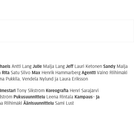
chaels
Antti Lang
Julie
Maija Lang
Jeff
Lauri Ketonen
Sandy
Maija
n
Rita
Satu Silvo
Max
Henrik Hammarberg
Agentti
Väinö Riihimäki
na Pukkila, Vendela Nylund ja Laura Eriksson
imestari
Tony Sikström
Koreografia
Henri Sarajärvi
dström
Pukusuunnittelu
Leena Rintala
Kampaus- ja
na Riihimäki
Äänisuunnittelu
Sami Lust