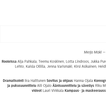
Merja Mäki — 
Rooleissa
Aija Pahkala, Teemu Koskinen, Lotta Lindroos, Jukka Puron
Lehto, Kaisla Ollilla, Jenna Varismäki, Kirsi Asikainen, Heid
Dramatisointi
Iira Halttunen
Sovitus ja ohjaus
Hanna Ojala
Koreog
ja pukusuunnittelu
Aili Ojalo
Äänisuunnittelu
ja sävellys
Riku M
videot
Lauri Virkkala
Kampaus- ja maskeerauss