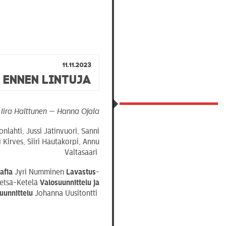
11.11.2023
Ennen lintuja
Iira Halttunen — Hanna Ojala
lahti, Jussi Jätinvuori, Sanni
i Kirves, Siiri Hautakorpi, Annu
Valtasaari
rafia
Jyri Numminen
Lavastus-
etsä-Ketelä
Valosuunnittelu ja
uunnittelu
Johanna Uusitontti