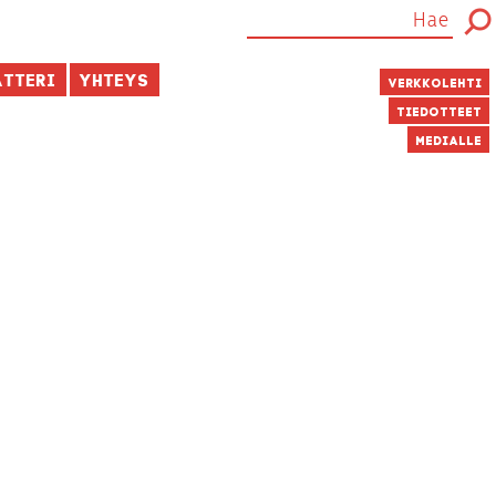
atteri
Yhteys
Verkkolehti
Tiedotteet
Medialle