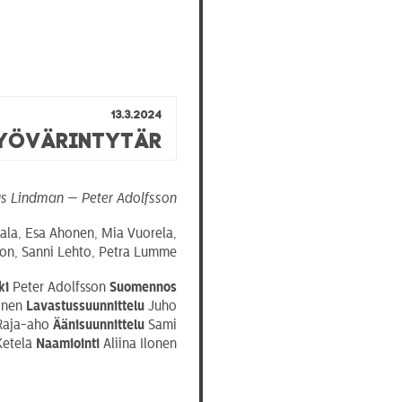
13.3.2024
ryövärintytär
us Lindman — Peter Adolfsson
intala, Esa Ahonen, Mia Vuorela,
son, Sanni Lehto, Petra Lumme
ki
Peter Adolfsson
Suomennos
inen
Lavastussuunnittelu
Juho
Raja-aho
Äänisuunnittelu
Sami
Ketelä
Naamiointi
Aliina Ilonen