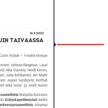
16.9.2023
kuin taivaassa
Carin Pollak — Fredrik Kempe
Ahonen, Helena Rängman, Lauri
nd, Mia Vuorela, Heidi Kirves,
en, Juha Antikainen, Ari-Matti
en, Jasper Sundqvist, Kerttuli
tö sekä Sorja- ja Jussit-kuoro
ssuunnittelu
Marjatta Kuivasto
ntu
Esityskapellimestari
Aleksi
askeeraussuunnittelu
Johanna