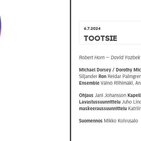
6.7.2024
Tootsie
Robert Horn — David Yazbek
Michael Dorsey / Dorothy Mi
Siljander
Ron
Reidar Palmgre
Ensemble
Väinö Riihimäki, An
Ohjaus
Jani Johansson
Kapell
Lavastussuunnittelu
Juho Lin
maskeeraussuunnittelu
Katrii
Suomennos
Mikko Koivusalo