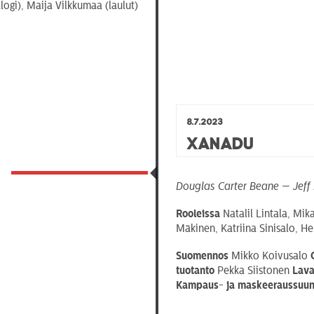
alogi), Maija Vilkkumaa (laulut)
8.7.2023
Xanadu
Douglas Carter Beane — Jeff
Rooleissa
Natalil Lintala, Mik
Mäkinen, Katriina Sinisalo, H
Suomennos
Mikko Koivusalo
tuotanto
Pekka Siistonen
Lava
Kampaus- ja maskeeraussuun