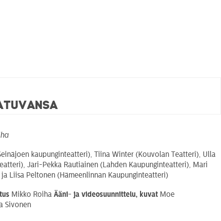
katuvansa
iha
einäjoen kaupunginteatteri), Tiina Winter (Kouvolan Teatteri), Ulla
atteri), Jari-Pekka Rautiainen (Lahden Kaupunginteatteri), Mari
 ja Liisa Peltonen (Hämeenlinnan Kaupunginteatteri)
tus
Mikko Roiha
Ääni- ja videosuunnittelu, kuvat
Moe
a Sivonen