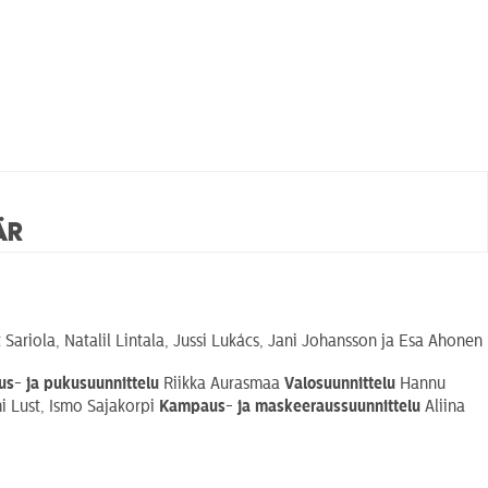
är
 Sariola, Natalil Lintala, Jussi Lukács, Jani Johansson ja Esa Ahonen
us- ja pukusuunnittelu
Riikka Aurasmaa
Valosuunnittelu
Hannu
 Lust, Ismo Sajakorpi
Kampaus- ja maskeeraussuunnittelu
Aliina