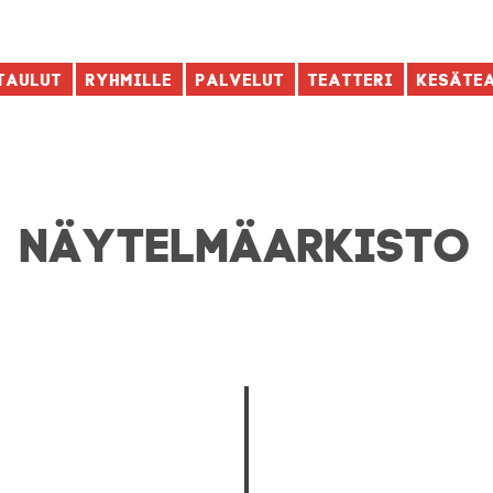
taulut
Ryhmille
Palvelut
Teatteri
Kesäte
NÄYTELMÄ­ARKISTO