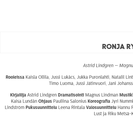
Ronja 
Astrid Lindgren — Magn
Rooleissa
Kaisla Ollila, Jussi Lukács, Jukka Puronlahti, Natalil L
Timo Luoma, Jussi Jätinvuori, Jani Johans
Kirjailija
Astrid Lindgren
Dramatisointi
Magnus Lindman
Musiik
Kaisa Lundán
Ohjaus
Pauliina Salonius
Koreografia
Jyri Numm
Lindström
Pukusuunnittelu
Leena Rintala
Valosuunnittelu
Hannu 
Lust ja Riku Metsä-