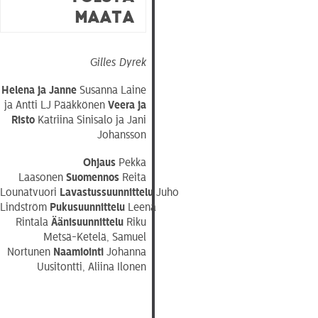
maata
Gilles Dyrek
Helena ja Janne
Susanna Laine
ja Antti LJ Pääkkönen
Veera ja
Risto
Katriina Sinisalo ja Jani
Johansson
Ohjaus
Pekka
Laasonen
Suomennos
Reita
Lounatvuori
Lavastussuunnittelu
Juho
Lindström
Pukusuunnittelu
Leena
Rintala
Äänisuunnittelu
Riku
Metsä-Ketelä, Samuel
Nortunen
Naamiointi
Johanna
Uusitontti, Aliina Ilonen