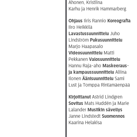
Ahonen, Kristiina
Karhu ja Henrik Hammarberg.
Ohjaus
Iiris Rannio
Koreografia
Iiro Heikkilä
Lavastussuunnittelu
Juho
Lindström
Pukusuunnittelu
Marjo Haapasalo
Videosuunnittelu
Matti
Pekkanen
Valosuunnittelu
Hannu Raja-aho
Maskeeraus-
ja kampaussuunnittelu
Aliina
Ilonen
Äänisuunnittelu
Sami
Lust ja Tomppa Rintamäenpää
Kirjoittanut
Astrid Lindgren
Sovitus
Mats Huddén ja Marie
Lalander
Musiikin sävellys
Janne Lindstedt
Suomennos
Kaarina Helakisa