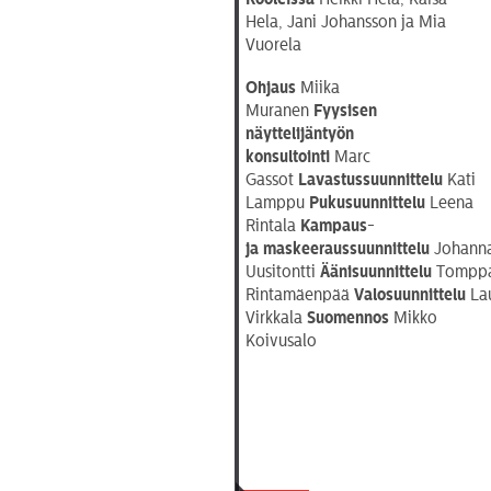
Hela, Jani Johansson ja Mia
Vuorela
Ohjaus
Miika
Muranen
Fyysisen
näyttelijäntyön
konsultointi
Marc
Gassot
Lavastussuunnittelu
Kati
Lamppu
Pukusuunnittelu
Leena
Rintala
Kampaus-
ja
maskeeraussuunnittelu
Johann
Uusitontti
Äänisuunnittelu
Tompp
Rintamäenpää
Valosuunnittelu
Lau
Virkkala
Suomennos
Mikko
Koivusalo