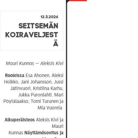
12.3.2026
Seitsemän
koiraveljest
ä
Mauri Kunnas — Aleksis Kivi
Rooleissa
Esa Ahonen, Aleksi
Holkko, Jani Johansson, Jussi
Jätinvuori, Kristiina Karhu,
Jukka Puronlahti, Mari
Pöytälaakso, Tomi Turunen ja
Mia Vuorela
Alkuperäisteos
Aleksis Kivi ja
Mauri
Kunnas
Näyttämösovitus
ja