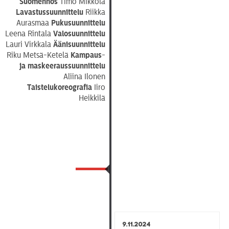
Suomennos
Timo Mikkola
Lavastussuunnittelu
Riikka
Aurasmaa
Pukusuunnittelu
Leena Rintala
Valosuunnittelu
Lauri Virkkala
Äänisuunnittelu
Riku Metsä-Ketelä
Kampaus-
ja maskeeraussuunnittelu
Aliina Ilonen
Taistelukoreografia
Iiro
Heikkilä
9.11.2024