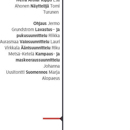
YHTEYS
Ahonen
Näyttelijä
Tomi
Turunen
Ohjaus
Jermo
Grundström
Lavastus
–
ja
Tiedotteet
—
Medialle
pukusuunnittelu
Riikka
Aurasmaa
Valosuunnittelu
Lauri
Tietosuojalausunto
Virkkala
Äänisuunnittelu
Riku
Metsä-Ketelä
Kampaus- ja
maskeeraussuunnittelu
Johanna
Uusitontti
Suomennos
Marja
Alopaeus