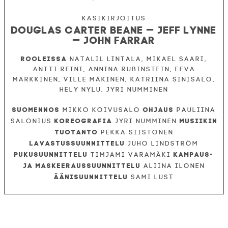
Douglas Carter Beane — Jeff Lynne
— John Farrar
Rooleissa
Natalil Lintala, Mikael Saari,
Antti Reini, Annina Rubinstein, Eeva
Markkinen, Ville Mäkinen, Katriina Sinisalo,
Hely Nylu, Jyri Numminen
Suomennos
Ohjaus
Mikko Koivusalo
Pauliina
Koreografia
Musiikin
Salonius
Jyri Numminen
tuotanto
Pekka Siistonen
Lavastussuunnittelu
Juho Lindström
Pukusuunnittelu
Kampaus-
Timjami Varamäki
ja maskeeraussuunnittelu
Aliina Ilonen
Äänisuunnittelu
Sami Lust