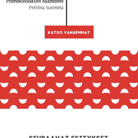
Promokuvauksen naamiointi
Petriina Suomela
Katso vanhemmat
Seuraavat esitykset