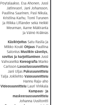
Pöytälaakso, Esa Ahonen, Jussi
Jätinvuori, Jani Johansson,
Pauliina Saarinen, Pasi Nikula,
Kristiina Karhu, Tomi Turunen
ja Riikka Lifländer sekä Heikki
Meurman, Aarne Mäkiranta
ja Väinö Kråknäs
Käsikirjoitus
Satu Rasila ja
Mikko Kouki
Ohjaus
Pauliina
Salonius
Musiikin sävellys,
sovitus ja harjoittaminen
Jussi
Vahvaselkä
Koreografia
Marko
Carlsson
Lavastussuunnittelu
Jani Uljas
Pukusuunnittelu
Taija Jokilehto
Valosuunnittelu
Hannu Raja-aho
Videosuunnittelu
Lauri Virkkala
Kampaus- ja
maskeeraussuunnittelu
Johanna Uusitontti