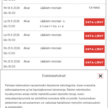
Pe 18.9.2026
Alvar
Jääkärin morsian
Täynnä
18:00
La 19.9.2026
Alvar
Jääkärin morsian
S-
Osta liput
13:00
etunäytös 41 €
La 19.9.2026
Alvar
Jääkärin morsian
Osta liput
18:00
Pe 25.9.2026
Alvar
Jääkärin morsian
Osta liput
12:00
Pe 25.9.2026
Alvar
Jääkärin morsian
Osta liput
18:00
La 26.9.2026
Alvar
Jääkärin morsian
Osta liput
Evästeasetukset
13:00
Parhaan kokemuksen tarjoamiseksi käytämme teknologioita, kuten evästeitä,
Ti 29.9.2026
Villasukkakierros kulisseissa
39
Osta liput
tallentaaksemme ja/tai käyttääksemme laitetietoja. Näiden tekniikoiden
18:15
askelta
hyväksyminen antaa meille mahdollisuuden käsitellä tietoja, kuten
selauskäyttäytymistä tai yksilöllisiä tunnuksia tällä sivustolla. Suostumuksen
Pe 2.10.2026
Alvar
Jääkärin morsian
Osta liput
jättäminen tai peruuttaminen voi vaikuttaa haitallisesti tiettyihin ominaisuuksiin
18:00
ja toimintoihin.