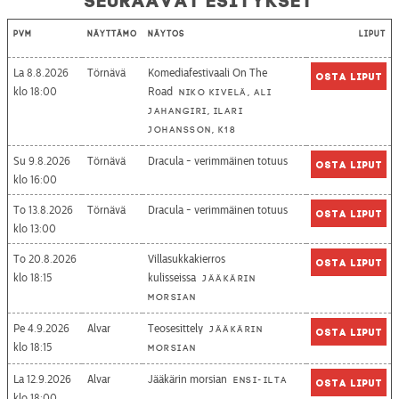
Pvm
Näyttämö
Näytös
Liput
La 8.8.2026
Törnävä
Komediafestivaali On The
Osta liput
18:00
Road
Niko Kivelä, Ali
Jahangiri, Ilari
Johansson, K18
Su 9.8.2026
Törnävä
Dracula - verimmäinen totuus
Osta liput
16:00
To 13.8.2026
Törnävä
Dracula - verimmäinen totuus
Osta liput
13:00
To 20.8.2026
Villasukkakierros
Osta liput
18:15
kulisseissa
Jääkärin
morsian
Pe 4.9.2026
Alvar
Teosesittely
Jääkärin
Osta liput
18:15
morsian
La 12.9.2026
Alvar
Jääkärin morsian
Ensi-ilta
Osta liput
18:00