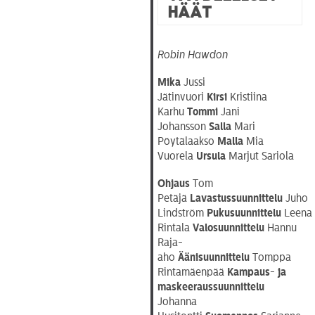
häät
Robin Hawdon
Mika
Jussi
Jätinvuori
Kirsi
Kristiina
Karhu
Tommi
Jani
Johansson
Salla
Mari
Pöytälaakso
Malla
Mia
Vuorela
Ursula
Marjut Sariola
Ohjaus
Tom
Petäjä
Lavastussuunnittelu
Juho
Lindström
Pukusuunnittelu
Leena
Rintala
Valosuunnittelu
Hannu
Raja-
aho
Äänisuunnittelu
Tomppa
Rintamäenpää
Kampaus- ja
maskeeraussuunnittelu
Johanna