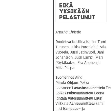
Eikä
yksikään
pelastunut
Agatha Christie
Rooleissa
Kristiina Karhu, Tomi
Turunen, Jukka Puronlahti, Mia
Vuorela, Jussi Jätinvuori, Jani
Johansson, Jussi Lampi, Mari
Pöytälaakso, Esa Ahonen ja
Mika Piispa
Suomennos
Aino
Piirola
Ohjaus
Pekka
Laasonen
Lavastussuunnittelu
Te
Loikas
Pukusuunnittelu
Leena
Rintala
Valosuunnittelu
Lauri
Virkkala
Äänisuunnittelu
Sami
Lust
Kampaus
–
ja