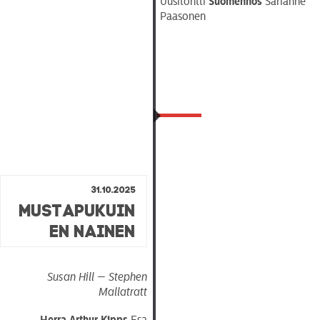
Uusitontti
Suomennos
Sarianne
Paasonen
OHJELMISTO
LIPUT
31.10.2025
AIKATAULUT
Mustapukuin
en Nainen
RYHMILLE
PALVELUT
Susan Hill — Stephen
TEATTERI
Mallatratt
KESÄTEATTERI
Herra Arthur Kipps
Esa