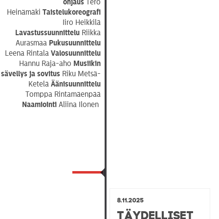
ohjaus
Tero
Heinämäki
Taistelukoreografi
Iiro Heikkilä
Lavastussuunnittelu
Riikka
Aurasmaa
Pukusuunnittelu
Leena Rintala
Valosuunnittelu
Hannu Raja-aho
Musiikin
sävellys ja sovitus
Riku Metsä-
Ketelä
Äänisuunnittelu
Tomppa Rintamäenpää
Naamiointi
Aliina Ilonen
8.11.2025
Täydelliset