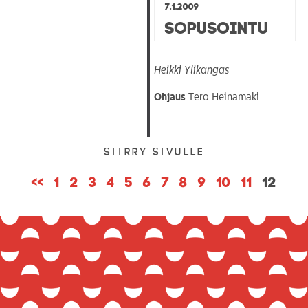
7.1.2009
Sopusointu
Heikki Ylikangas
Ohjaus
Tero Heinämäki
SIIRRY SIVULLE
<<
1
2
3
4
5
6
7
8
9
10
11
12