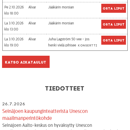
Pe 2.10.2026
Alvar
Jääkärin morsian
Osta liput
18:00
La 3.10.2026
Alvar
Jääkärin morsian
Osta liput
13:00
La 3.10.2026
Alvar
Juha Lagström 50 vee - jos
Osta liput
19:00
henki vielä pihisee
Konsertti
Katso aikataulut
Tiedotteet
26.7.2026
Seinäjoen kaupunginteatterista Unescon
maailmanperintökohde
Seinäjoen Aalto-keskus on hyväksytty Unescon