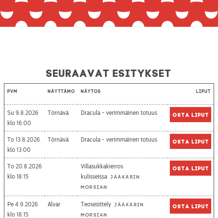
Seuraavat esitykset
Pvm
Näyttämö
Näytös
Liput
Su 9.8.2026
Törnävä
Dracula - verimmäinen totuus
Osta liput
16:00
To 13.8.2026
Törnävä
Dracula - verimmäinen totuus
Osta liput
13:00
To 20.8.2026
Villasukkakierros
Osta liput
18:15
kulisseissa
Jääkärin
morsian
Pe 4.9.2026
Alvar
Teosesittely
Jääkärin
Osta liput
18:15
morsian