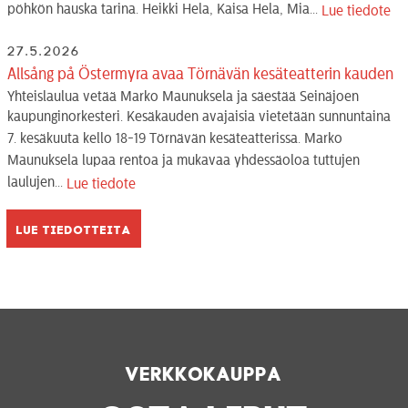
pöhkön hauska tarina. Heikki Hela, Kaisa Hela, Mia...
Lue tiedote
27.5.2026
Allsång på Östermyra avaa Törnävän kesäteatterin kauden
Yhteislaulua vetää Marko Maunuksela ja säestää Seinäjoen
kaupunginorkesteri. Kesäkauden avajaisia vietetään sunnuntaina
7. kesäkuuta kello 18-19 Törnävän kesäteatterissa. Marko
Maunuksela lupaa rentoa ja mukavaa yhdessäoloa tuttujen
laulujen...
Lue tiedote
Lue tiedotteita
Verkkokauppa