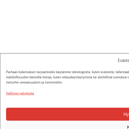
Eväst
Parhaan kokemuksen tarjoamiseksi käytämme teknologioita, kuten evästeitä, tallentaa
mahdollisuuden käsitellä tietoja, kuten selauskäyttäytymistä tai yksilöllisiä tunnuksia 
tiettyihin ominaisuuksiin ja toimintoihin.
Hallinnoi palveluita
Hy
K