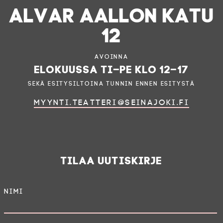
ALVAR AALLON KATU
12
Avoinna
elokuussa ti–pe klo 12–17
sekä esitysiltoina tunnin ennen esitystä
myynti.teatteri@seinajoki.fi
Tilaa uutiskirje
OHJE
L
Nimi
AIKA