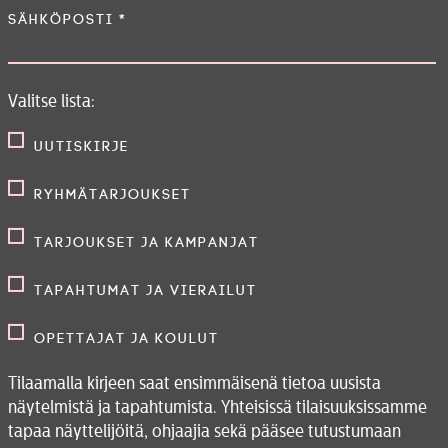
RYH
Sähköposti
*
PAL
TEA
Valitse lista:
KESÄT
Uutiskirje
YH
Ryhmätarjoukset
Tarjoukset ja kampanjat
Tapahtumat ja vierailut
Tiedottee
Tietosu
Opettajat ja koulut
Tilaamalla kirjeen saat ensimmäisenä tietoa uusista
näytelmistä ja tapahtumista. Yhteisissä tilaisuuksissamme
tapaa näyttelijöitä, ohjaajia sekä pääsee tutustumaan