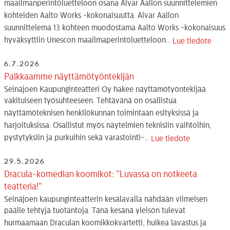
maailmanperintöluetteloon osana Alvar Aallon suunnittelemien
kohteiden Aalto Works -kokonaisuutta. Alvar Aallon
suunnittelema 13 kohteen muodostama Aalto Works -kokonaisuus
hyväksyttiin Unescon maailmaperintöluetteloon...
Lue tiedote
6.7.2026
Palkkaamme näyttämötyöntekijän
Seinäjoen Kaupunginteatteri Oy hakee näyttämötyöntekijää
vakituiseen työsuhteeseen. Tehtävänä on osallistua
näyttämöteknisen henkilökunnan toimintaan esityksissä ja
harjoituksissa. Osallistut myös näytelmien teknisiin vaihtoihin,
pystytyksiin ja purkuihin sekä varastointi-...
Lue tiedote
29.5.2026
Dracula-komedian koomikot: ”Luvassa on notkeeta
teatteria!”
Seinäjoen kaupunginteatterin kesälavalla nähdään viimeisen
päälle tehtyjä tuotantoja. Tänä kesänä yleisön tulevat
hurmaamaan Draculan koomikkokvartetti, huikea lavastus ja