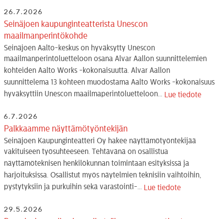
26.7.2026
Seinäjoen kaupunginteatterista Unescon
maailmanperintökohde
Seinäjoen Aalto-keskus on hyväksytty Unescon
maailmanperintöluetteloon osana Alvar Aallon suunnittelemien
kohteiden Aalto Works -kokonaisuutta. Alvar Aallon
suunnittelema 13 kohteen muodostama Aalto Works -kokonaisuus
hyväksyttiin Unescon maailmaperintöluetteloon...
Lue tiedote
6.7.2026
Palkkaamme näyttämötyöntekijän
Seinäjoen Kaupunginteatteri Oy hakee näyttämötyöntekijää
vakituiseen työsuhteeseen. Tehtävänä on osallistua
näyttämöteknisen henkilökunnan toimintaan esityksissä ja
harjoituksissa. Osallistut myös näytelmien teknisiin vaihtoihin,
pystytyksiin ja purkuihin sekä varastointi-...
Lue tiedote
29.5.2026