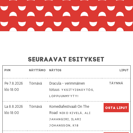
Seuraavat esitykset
Pvm
Näyttämö
Näytös
Liput
Pe 7.8.2026
Törnävä
Dracula - verimmäinen
Täynnä
18:00
totuus
Yksityisnäytös,
loppuunmyyty!
La 8.8.2026
Törnävä
Komediafestivaali On The
Osta liput
18:00
Road
Niko Kivelä, Ali
Jahangiri, Ilari
Johansson, K18