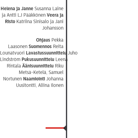
Helena ja Janne
Susanna Laine
ja Antti LJ Pääkkönen
Veera ja
Risto
Katriina Sinisalo ja Jani
Johansson
Ohjaus
Pekka
Laasonen
Suomennos
Reita
Lounatvuori
Lavastussuunnittelu
Juho
Lindström
Pukusuunnittelu
Leena
Rintala
Äänisuunnittelu
Riku
Metsä-Ketelä, Samuel
Nortunen
Naamiointi
Johanna
Uusitontti, Aliina Ilonen