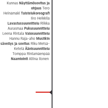
Kunnas
Näyttämösovitus
ja
ohjaus
Tero
Heinämäki
Taistelukoreografi
Iiro Heikkilä
Lavastussuunnittelu
Riikka
Aurasmaa
Pukusuunnittelu
Leena Rintala
Valosuunnittelu
Hannu Raja-aho
Musiikin
sävellys ja sovitus
Riku Metsä-
Ketelä
Äänisuunnittelu
Tomppa Rintamäenpää
Naamiointi
Aliina Ilonen