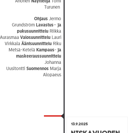
Ahonen
Näyttelijä
Tomi
Turunen
Ohjaus
Jermo
Grundström
Lavastus
–
ja
pukusuunnittelu
Riikka
Aurasmaa
Valosuunnittelu
Lauri
Virkkala
Äänisuunnittelu
Riku
Metsä-Ketelä
Kampaus- ja
maskeeraussuunnittelu
Johanna
Uusitontti
Suomennos
Marja
Alopaeus
13.9.2025
Niskavuoren