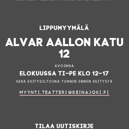
Lippumyymälä
ALVAR AALLON KATU
12
Avoinna
elokuussa ti–pe klo 12–17
sekä esitysiltoina tunnin ennen esitystä
myynti.teatteri@seinajoki.fi
Tilaa uutiskirje