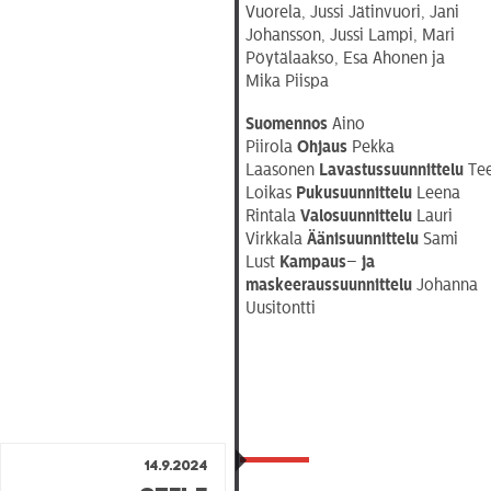
Vuorela, Jussi Jätinvuori, Jani
Johansson, Jussi Lampi, Mari
Pöytälaakso, Esa Ahonen ja
Mika Piispa
Suomennos
Aino
Piirola
Ohjaus
Pekka
Laasonen
Lavastussuunnittelu
Te
Loikas
Pukusuunnittelu
Leena
Rintala
Valosuunnittelu
Lauri
Virkkala
Äänisuunnittelu
Sami
Lust
Kampaus
–
ja
maskeeraussuunnittelu
Johanna
Uusitontti
14.9.2024