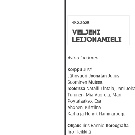
19.2.2025
Veljeni
Leijonamieli
Astrid Lindgren
Korppu
Jussi
Jätinvuori
Joonatan
Julius
Suominen
Muissa
rooleissa
Natalil Lintala, Jani Jo
Turunen, Mia Vuorela, Mari
Pöytälaakso, Esa
Ahonen, Kristiina
Karhu ja Henrik Hammarberg.
Ohjaus
Iiris Rannio
Koreografia
Iiro Heikkilä