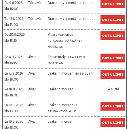
Su 9.8.2026
Törnävä
Dracula - verimmäinen totuus
Osta liput
16:00
To 13.8.2026
Törnävä
Dracula - verimmäinen totuus
Osta liput
13:00
To 20.8.2026
Villasukkakierros
Osta liput
18:15
kulisseissa
Jääkärin
morsian
Pe 4.9.2026
Alvar
Teosesittely
Jääkärin
Osta liput
18:15
morsian
La 12.9.2026
Alvar
Jääkärin morsian
Ensi-ilta
Osta liput
18:00
Pe 18.9.2026
Alvar
Jääkärin morsian
Täynnä
18:00
La 19.9.2026
Alvar
Jääkärin morsian
S-
Osta liput
13:00
etunäytös 41 €
La 19.9.2026
Alvar
Jääkärin morsian
Osta liput
18:00