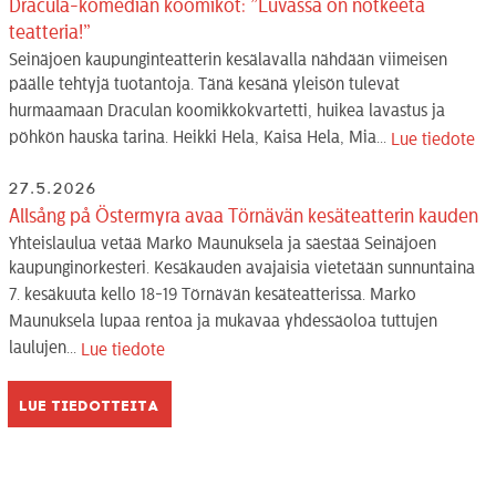
Dracula-komedian koomikot: ”Luvassa on notkeeta
teatteria!”
Seinäjoen kaupunginteatterin kesälavalla nähdään viimeisen
päälle tehtyjä tuotantoja. Tänä kesänä yleisön tulevat
hurmaamaan Draculan koomikkokvartetti, huikea lavastus ja
pöhkön hauska tarina. Heikki Hela, Kaisa Hela, Mia...
Lue tiedote
27.5.2026
Allsång på Östermyra avaa Törnävän kesäteatterin kauden
Yhteislaulua vetää Marko Maunuksela ja säestää Seinäjoen
kaupunginorkesteri. Kesäkauden avajaisia vietetään sunnuntaina
7. kesäkuuta kello 18-19 Törnävän kesäteatterissa. Marko
Maunuksela lupaa rentoa ja mukavaa yhdessäoloa tuttujen
laulujen...
Lue tiedote
Lue tiedotteita