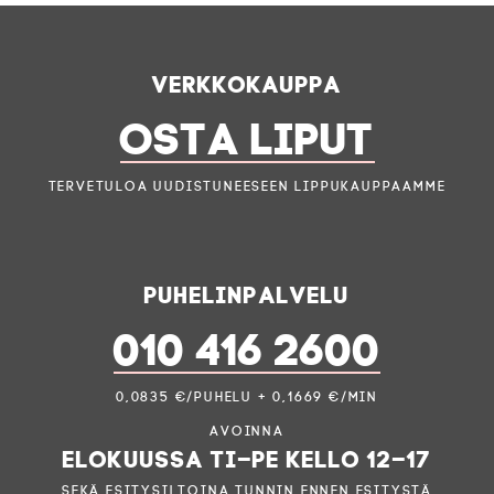
Verkkokauppa
OSTA LIPUT
Tervetuloa uudistuneeseen lippukauppaamme
Puhelinpalvelu
010 416 2600
0,0835 €/puhelu + 0,1669 €/min
Avoinna
elokuussa ti–pe kello 12–17
sekä esitysiltoina tunnin ennen esitystä