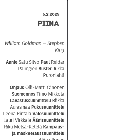
6.2.2025
Piina
William Goldman — Stephen
King
Annie
Satu Silvo
Paul
Reidar
Palmgren
Buster
Jukka
Puronlahti
Ohjaus
Olli-Matti Oinonen
Suomennos
Timo Mikkola
Lavastussuunnittelu
Riikka
Aurasmaa
Pukusuunnittelu
Leena Rintala
Valosuunnittelu
Lauri Virkkala
Äänisuunnittelu
Riku Metsä-Ketelä
Kampaus-
ja maskeeraussuunnittelu
Aliina Ilonen