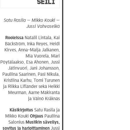
Seili
Satu Rasila — Mikko Kouki —
Jussi Vahvaselkä
Rooleissa
Natalil Lintala, Kai
Bäckström, Inka Reyes, Heidi
Kirves, Anna-Maija Jalkanen,
Mia Vuorela, Mari
Pöytälaakso, Esa Ahonen, Jussi
Jätinvuori, Jani Johansson,
Pauliina Saarinen, Pasi Nikula,
Kristiina Karhu, Tomi Turunen
ja Riikka Lifländer sekä Heikki
Meurman, Aarne Mäkiranta
ja Väinö Kråknäs
Käsikirjoitus
Satu Rasila ja
Mikko Kouki
Ohjaus
Pauliina
Salonius
Musiikin sävellys,
sovitus ja harjoittaminen
Jussi