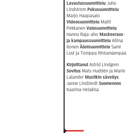
Lavastussuunnittelu
Juho
Lindström
Pukusuunnittelu
Marjo Haapasalo
Videosuunnittelu
Matti
Pekkanen
Valosuunnittelu
Hannu Raja-aho
Maskeeraus-
ja kampaussuunnittelu
Aliina
Ilonen
Äänisuunnittelu
Sami
Lust ja Tomppa Rintamäenpää
Kirjoittanut
Astrid Lindgren
Sovitus
Mats Huddén ja Marie
Lalander
Musiikin sävellys
Janne Lindstedt
Suomennos
Kaarina Helakisa