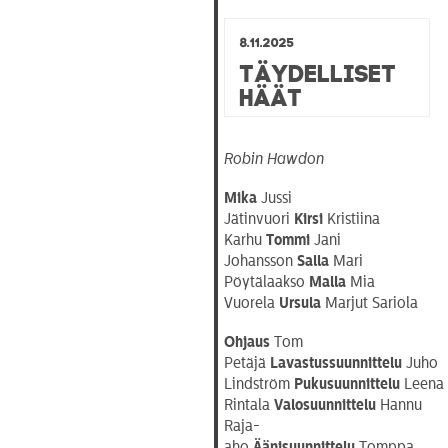
8.11.2025
Täydelliset
häät
Robin Hawdon
Mika
Jussi
Jätinvuori
Kirsi
Kristiina
Karhu
Tommi
Jani
Johansson
Salla
Mari
Pöytälaakso
Malla
Mia
Vuorela
Ursula
Marjut Sariola
Ohjaus
Tom
Petäjä
Lavastussuunnittelu
Juho
Lindström
Pukusuunnittelu
Leena
Rintala
Valosuunnittelu
Hannu
Raja-
aho
Äänisuunnittelu
Tomppa