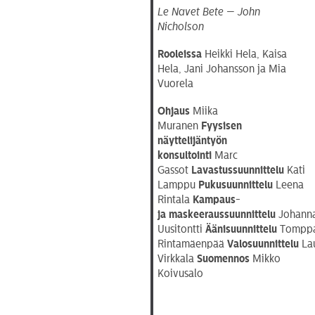
Le Navet Bete — John
Nicholson
Rooleissa
Heikki Hela, Kaisa
Hela, Jani Johansson ja Mia
Vuorela
Ohjaus
Miika
Muranen
Fyysisen
näyttelijäntyön
konsultointi
Marc
Gassot
Lavastussuunnittelu
Kati
Lamppu
Pukusuunnittelu
Leena
Rintala
Kampaus-
ja
maskeeraussuunnittelu
Johann
Uusitontti
Äänisuunnittelu
Tompp
Rintamäenpää
Valosuunnittelu
Lau
Virkkala
Suomennos
Mikko
Koivusalo