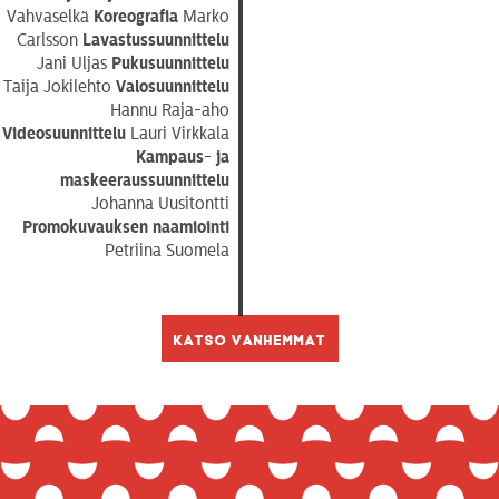
Vahvaselkä
Koreografia
Marko
Carlsson
Lavastussuunnittelu
Jani Uljas
Pukusuunnittelu
Taija Jokilehto
Valosuunnittelu
Hannu Raja-aho
Videosuunnittelu
Lauri Virkkala
Kampaus- ja
maskeeraussuunnittelu
Johanna Uusitontti
Promokuvauksen naamiointi
Petriina Suomela
Katso vanhemmat