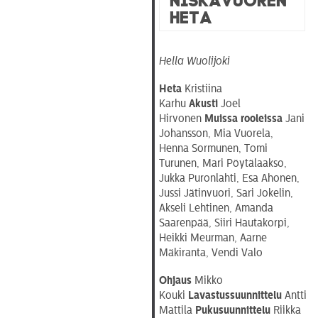
Heta
Hella Wuolijoki
Heta
Kristiina
Karhu
Akusti
Joel
Hirvonen
Muissa rooleissa
Jani
Johansson, Mia Vuorela,
Henna Sormunen, Tomi
Turunen, Mari Pöytälaakso,
Jukka Puronlahti, Esa Ahonen,
Jussi Jätinvuori, Sari Jokelin,
Akseli Lehtinen, Amanda
Saarenpää, Siiri Hautakorpi,
Heikki Meurman, Aarne
Mäkiranta, Vendi Valo
Ohjaus
Mikko
Kouki
Lavastussuunnittelu
Antti
Mattila
Pukusuunnittelu
Riikka