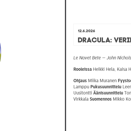
12.6.2026
Dracula: Ver
Le Navet Bete — John Nichol
Rooleissa
Heikki Hela, Kaisa 
Ohjaus
Miika Muranen
Fyysis
Lamppu
Pukusuunnittelu
Leen
Uusitontti
Äänisuunnittelu
Tom
Virkkala
Suomennos
Mikko Ko