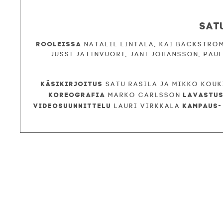
Sat
Rooleissa
Natalil Lintala, Kai Bäckström
Jussi Jätinvuori, Jani Johansson, Paul
Käsikirjoitus
Satu Rasila ja Mikko Kou
Koreografia
Lavastu
Marko Carlsson
Videosuunnittelu
Kampaus-
Lauri Virkkala