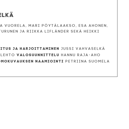
elkä
Mia Vuorela, Mari Pöytälaakso, Esa Ahonen,
Turunen ja Riikka Lifländer sekä Heikki
vitus ja harjoittaminen
Jussi Vahvaselkä
Valosuunnittelu
ilehto
Hannu Raja-aho
omokuvauksen naamiointi
Petriina Suomela