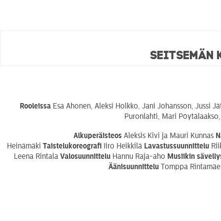
Seitsemän 
Rooleissa
Esa Ahonen, Aleksi Holkko, Jani Johansson, Jussi Jät
Puronlahti, Mari Pöytälaakso
Alkuperäisteos
Aleksis Kivi ja Mauri Kunnas
N
Heinämäki
Taistelukoreografi
Iiro Heikkilä
Lavastussuunnittelu
Ri
Leena Rintala
Valosuunnittelu
Hannu Raja-aho
Musiikin sävelly
Äänisuunnittelu
Tomppa Rintamä