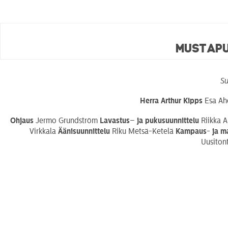
Mustapu
Su
Herra Arthur Kipps
Esa A
Ohjaus
Jermo Grundström
Lavastus
–
ja pukusuunnittelu
Riikka 
Virkkala
Äänisuunnittelu
Riku Metsä-Ketelä
Kampaus- ja ma
Uusiton