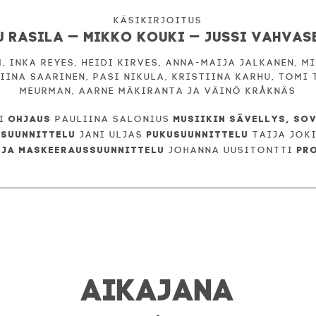
u Rasila — Mikko Kouki — Jussi Vahvas
, Inka Reyes, Heidi Kirves, Anna-Maija Jalkanen, 
iina Saarinen, Pasi Nikula, Kristiina Karhu, Tomi 
Meurman, Aarne Mäkiranta ja Väinö Kråknäs
Ohjaus
Musiikin sävellys, so
ki
Pauliina Salonius
ssuunnittelu
Pukusuunnittelu
Jani Uljas
Taija Jok
 ja maskeeraussuunnittelu
Pr
Johanna Uusitontti
AIKAJANA