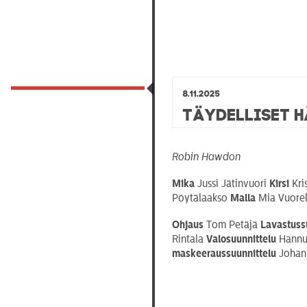
8.11.2025
Täydelliset 
Robin Hawdon
Mika
Jussi Jätinvuori
Kirsi
Kri
Pöytälaakso
Malla
Mia Vuore
Ohjaus
Tom Petäjä
Lavastuss
Rintala
Valosuunnittelu
Hannu
maskeeraussuunnittelu
Johann