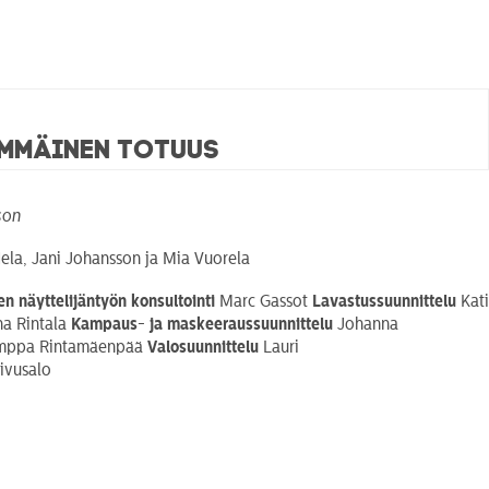
immäinen totuus
son
Hela, Jani Johansson ja Mia Vuorela
en näyttelijäntyön konsultointi
Marc Gassot
Lavastussuunnittelu
Kati
a Rintala
Kampaus- ja
maskeeraussuunnittelu
Johanna
ppa Rintamäenpää
Valosuunnittelu
Lauri
ivusalo