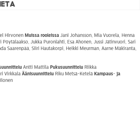
Heta
el Hirvonen
Muissa rooleissa
Jani Johansson, Mia Vuorela, Henna
Pöytälaakso, Jukka Puronlahti, Esa Ahonen, Jussi Jätinvuori, Sari
nda Saarenpää, Siiri Hautakorpi, Heikki Meurman, Aarne Mäkiranta,
suunnittelu
Antti Mattila
Pukusuunnittelu
Riikka
ri Virkkala
Äänisuunnittelu
Riku Metsä-Ketelä
Kampaus- ja
 Ilonen