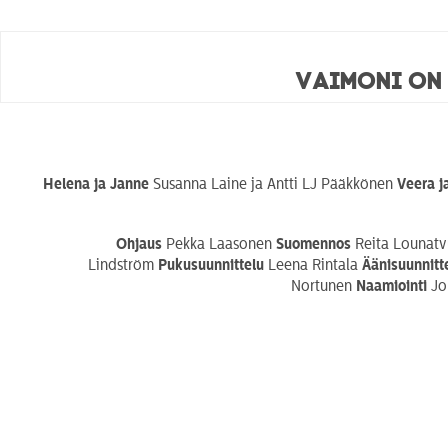
Vaimoni on
Helena ja Janne
Susanna Laine ja Antti LJ Pääkkönen
Veera j
Ohjaus
Pekka Laasonen
Suomennos
Reita Lounatv
Lindström
Pukusuunnittelu
Leena Rintala
Äänisuunnitt
Nortunen
Naamiointi
Joh