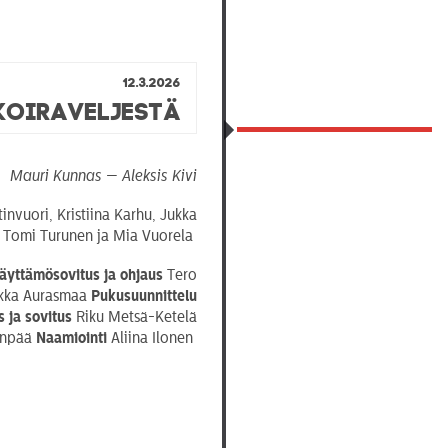
12.3.2026
koiraveljestä
Mauri Kunnas — Aleksis Kivi
invuori, Kristiina Karhu, Jukka
, Tomi Turunen ja Mia Vuorela
äyttämösovitus
ja ohjaus
Tero
ikka Aurasmaa
Pukusuunnittelu
s ja sovitus
Riku Metsä-Ketelä
enpää
Naamiointi
Aliina Ilonen