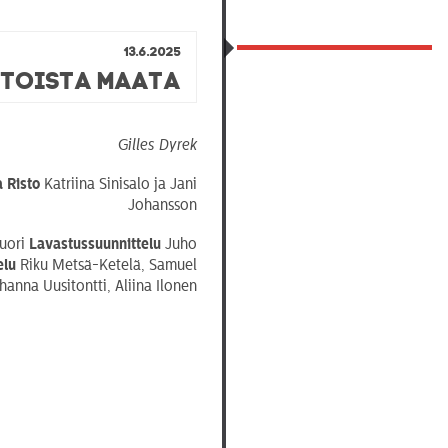
13.6.2025
 toista maata
Gilles Dyrek
a Risto
Katriina Sinisalo ja Jani
Johansson
uori
Lavastussuunnittelu
Juho
elu
Riku Metsä-Ketelä, Samuel
anna Uusitontti, Aliina Ilonen