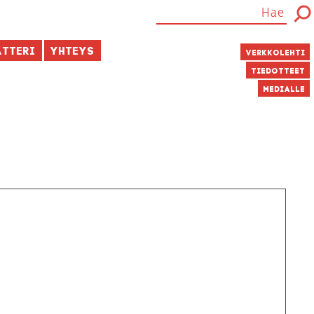
atteri
Yhteys
Verkkolehti
Tiedotteet
Medialle