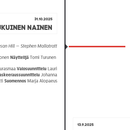
31.10.2025
kuinen Nainen
san Hill — Stephen Mallatratt
honen
Näyttelijä
Tomi Turunen
Aurasmaa
Valosuunnittelu
Lauri
skeeraussuunnittelu
Johanna
tti
Suomennos
Marja Alopaeus
13.9.2025