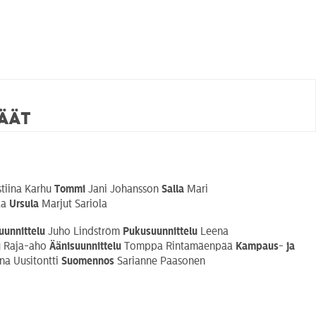
häät
stiina Karhu
Tommi
Jani Johansson
Salla
Mari
la
Ursula
Marjut Sariola
uunnittelu
Juho Lindström
Pukusuunnittelu
Leena
 Raja-aho
Äänisuunnittelu
Tomppa Rintamäenpää
Kampaus- ja
a Uusitontti
Suomennos
Sarianne Paasonen