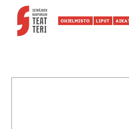
Ohjelmisto
Liput
Aika