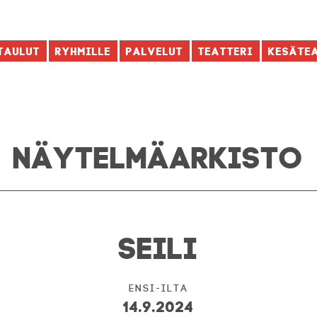
taulut
Ryhmille
Palvelut
Teatteri
Kesäte
NÄYTELMÄ­ARKISTO
SEILI
Ensi-ilta
14.9.2024