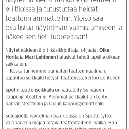
näytelmä kierrättää katsojia teatterin
eri tiloissa ja tutustuttaa heidät
teatterin ammatteihin. Yleisö saa
osallistua näytelmän valmistamiseen ja
näkee sen heti tuoreeltaan!
Näytelmäidean äidit, käsikirjoittaja-ohjaajat
Olka
Horila
ja
Mari Lehtonen
halusivat tehdä lapsille oikean
seikkailun.
– Koska tunnemme parhaiten teatterimaailman,
tapahtuu seikkailu tietysti teatterissa, kertoo Lehtonen.
Spotin teatteriseikkailu on räätälöity Seinäjoen
kaupunginteatteriin. Aiemmat seikkailut on tehty
Kansallisteatteriin ja Oulun kaupunginteatteriin.
Seinäjoella näytelmän pääroolissa on Spotti-tyttö,
valoparvella majaa pitävä teatteritaiteen ihailija. Hän