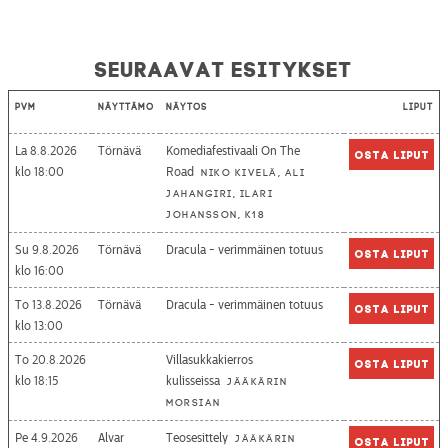
Seuraavat esitykset
Pvm
Näyttämö
Näytös
Liput
La 8.8.2026
Törnävä
Komediafestivaali On The
Osta liput
18:00
Road
Niko Kivelä, Ali
Jahangiri, Ilari
Johansson, K18
Su 9.8.2026
Törnävä
Dracula - verimmäinen totuus
Osta liput
16:00
To 13.8.2026
Törnävä
Dracula - verimmäinen totuus
Osta liput
13:00
To 20.8.2026
Villasukkakierros
Osta liput
18:15
kulisseissa
Jääkärin
morsian
Pe 4.9.2026
Alvar
Teosesittely
Jääkärin
Osta liput