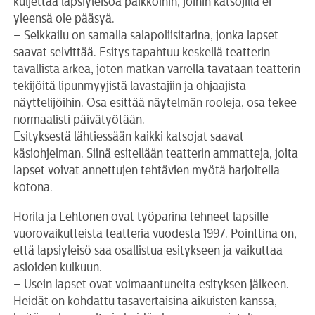
kuljettaa lapsiyleisöä paikkoihin, joihin katsojilla ei
yleensä ole pääsyä.
– Seikkailu on samalla salapoliisitarina, jonka lapset
saavat selvittää. Esitys tapahtuu keskellä teatterin
tavallista arkea, joten matkan varrella tavataan teatterin
tekijöitä lipunmyyjistä lavastajiin ja ohjaajista
näyttelijöihin. Osa esittää näytelmän rooleja, osa tekee
normaalisti päivätyötään.
Esityksestä lähtiessään kaikki katsojat saavat
käsiohjelman. Siinä esitellään teatterin ammatteja, joita
lapset voivat annettujen tehtävien myötä harjoitella
kotona.
Horila ja Lehtonen ovat työparina tehneet lapsille
vuorovaikutteista teatteria vuodesta 1997. Pointtina on,
että lapsiyleisö saa osallistua esitykseen ja vaikuttaa
asioiden kulkuun.
– Usein lapset ovat voimaantuneita esityksen jälkeen.
Heidät on kohdattu tasavertaisina aikuisten kanssa,