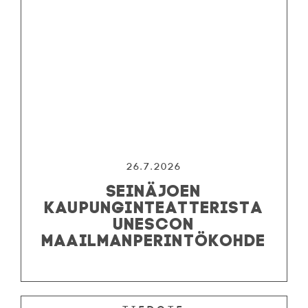
OHJELMISTO
LIPUT
AIKATAULUT
RYHMILLE
PALVELUT
TEATTERI
26.7.2026
SEINÄJOEN
KESÄTEATTERI
KAUPUNGINTEATTERISTA
YHTEYS
UNESCON
MAAILMANPERINTÖKOHDE
Tiedotteet
—
Medialle
Tietosuojalausunto