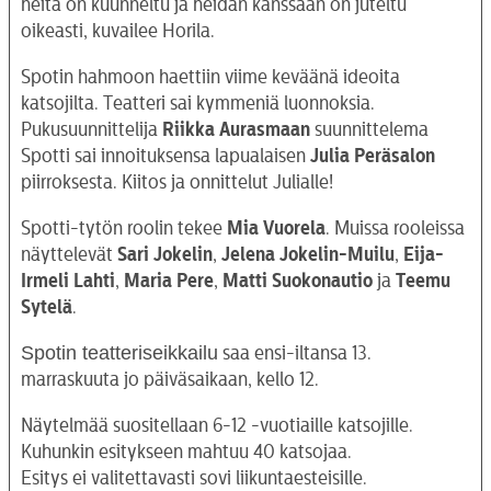
heitä on kuunneltu ja heidän kanssaan on juteltu
oikeasti, kuvailee Horila.
Spotin hahmoon haettiin viime keväänä ideoita
katsojilta. Teatteri sai kymmeniä luonnoksia.
Pukusuunnittelija
Riikka Aurasmaan
suunnittelema
Spotti sai innoituksensa lapualaisen
Julia Peräsalon
piirroksesta. Kiitos ja onnittelut Julialle!
Spotti-tytön roolin tekee
Mia Vuorela
. Muissa rooleissa
näyttelevät
Sari Jokelin
,
Jelena Jokelin-Muilu
,
Eija-
Irmeli Lahti
,
Maria Pere
,
Matti
Suokonautio
ja
Teemu
Sytelä
.
Spotin teatteriseikkailu
saa ensi-iltansa 13.
marraskuuta jo päiväsaikaan, kello 12.
Näytelmää suositellaan 6-12 -vuotiaille katsojille.
Kuhunkin esitykseen mahtuu 40 katsojaa.
Esitys ei valitettavasti sovi liikuntaesteisille.