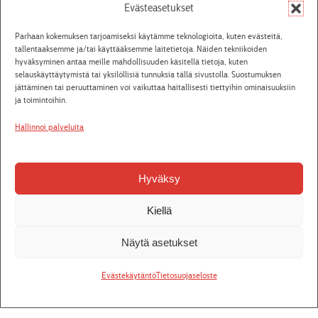
18:15
askelta
Evästeasetukset
Pe 2.10.2026
Alvar
Jääkärin morsian
Osta liput
Parhaan kokemuksen tarjoamiseksi käytämme teknologioita, kuten evästeitä,
18:00
tallentaaksemme ja/tai käyttääksemme laitetietoja. Näiden tekniikoiden
hyväksyminen antaa meille mahdollisuuden käsitellä tietoja, kuten
La 3.10.2026
Alvar
Jääkärin morsian
Osta liput
selauskäyttäytymistä tai yksilöllisiä tunnuksia tällä sivustolla. Suostumuksen
13:00
jättäminen tai peruuttaminen voi vaikuttaa haitallisesti tiettyihin ominaisuuksiin
ja toimintoihin.
Katso aikataulut
Hallinnoi palveluita
Hyväksy
Tiedotteet
Kiellä
26.7.2026
Näytä asetukset
Seinäjoen kaupunginteatterista Unescon
maailmanperintökohde
Evästekäytäntö
Tietosuojaseloste
Seinäjoen Aalto-keskus on hyväksytty Unescon
maailmanperintöluetteloon osana Alvar Aallon suunnittelemien
kohteiden Aalto Works -kokonaisuutta. Alvar Aallon